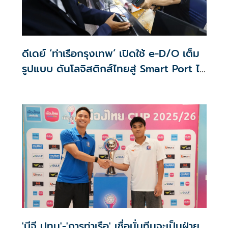
ดีเดย์ ‘ท่าเรือกรุงเทพ’ เปิดใช้ e-D/O เต็ม
รูปแบบ ดันโลจิสติกส์ไทยสู่ Smart Port ไร้
กระดาษ
'บีจี ปทุม'-'การท่าเรือ' เชื่อมั่นทีมจะเป็นฝ่าย