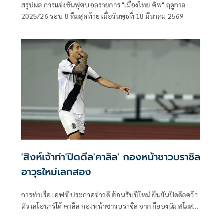
สรุปผล การแข่งขันฟุตบอลรายการ "เมืองไทย คัพ" ฤดูกาล
2025/26 รอบ 8 ทีมสุดท้าย เมื่อวันพุธที่ 18 มีนาคม 2569
'สิงห์เจ้าท่า'ปิดดีล'คาลิล' กองหน้าชาวบราซิล
อาวุธใหม่เลกสอง⁣
การท่าเรือ เอฟซี ประกาศข่าวดี ต้อนรับปีใหม่ ยืนยันปิดดีลคว้า
ตัว เลโอนาร์โด้ คาลิล กองหน้าชาวบราซิล จาก กียองนัม สโมสร
ในศึกเคลีก 2 เกาหลีใต้ มาร่วมทัพ เพื่อสู้ศึกช่วงเลกสอง ฤดูกาล