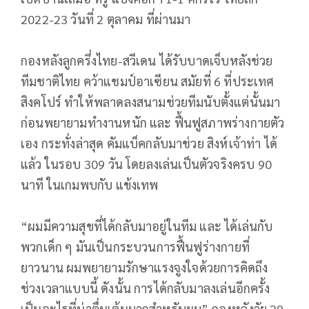
2022-23 วันที่ 2 ตุลาคม ที่ผ่านมา
กองหลังลูกครึ่งไทย-สวีเดน ได้รับบาดเจ็บหลังช่วย
ทีมชาติไทย คว้าแชมป์อาเซียน สมัยที่ 6 ที่ประเทศ
สิงคโปร์ ทำให้พลาดลงสนามช่วยทีมนับตั้งแต่นั้นมา
ก่อนพยายามทำงานหนัก และ ฟื้นฟูสภาพร่างกายตัว
เอง กระทั่งล่าสุด คัมแบ็คกลับมาช่วย สิงห์เจ้าท่า ได้
แล้ว ในรอบ 309 วัน โดยลงเล่นเป็นตัวจริงครบ 90
นาที ในเกมพบกับ แข้งเทพ
“ผมมีความสุขที่ได้กลับมาอยู่ในทีม และ ได้เล่นกับ
พวกเด็ก ๆ มันเป็นกระบวนการฟื้นฟูร่างกายที่
ยาวนาน ผมพยายามรักษาแรงจูงใจด้วยการคิดถึง
ช่วงเวลาแบบนี้ ดังนั้น การได้กลับมาลงเล่นอีกครั้ง
เป็นอะไรที่น่าตื่นเต้นมากสำหรับผม” กองหลังวัย 29