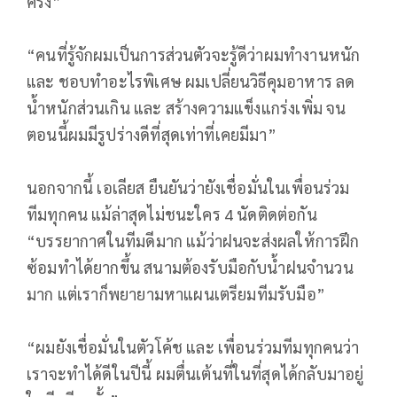
ครั้ง”
“คนที่รู้จักผมเป็นการส่วนตัวจะรู้ดีว่าผมทำงานหนัก
และ ชอบทำอะไรพิเศษ ผมเปลี่ยนวิธีคุมอาหาร ลด
น้ำหนักส่วนเกิน และ สร้างความแข็งแกร่งเพิ่ม จน
ตอนนี้ผมมีรูปร่างดีที่สุดเท่าที่เคยมีมา”
นอกจากนี้ เอเลียส ยืนยันว่ายังเชื่อมั่นในเพื่อนร่วม
ทีมทุกคน แม้ล่าสุดไม่ชนะใคร 4 นัดติดต่อกัน
“บรรยากาศในทีมดีมาก แม้ว่าฝนจะส่งผลให้การฝึก
ซ้อมทำได้ยากขึ้น สนามต้องรับมือกับน้ำฝนจำนวน
มาก แต่เราก็พยายามหาแผนเตรียมทีมรับมือ”
“ผมยังเชื่อมั่นในตัวโค้ช และ เพื่อนร่วมทีมทุกคนว่า
เราจะทำได้ดีในปีนี้ ผมตื่นเต้นที่ในที่สุดได้กลับมาอยู่