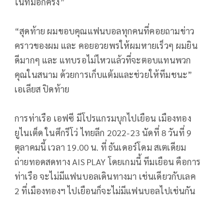
ในทีมอีกครั้ง”
“สุดท้าย ผมขอบคุณแฟนบอลทุกคนที่คอยถามข่าว
คราวของผม และ คอยอวยพรให้ผมหายเร็วๆ ผมยิน
ดีมากๆ และ แทบรอไม่ไหวแล้วที่จะตอบแทนพวก
คุณในสนาม ด้วยการเก็บแต้มและช่วยให้ทีมชนะ”
เอเลียส ปิดท้าย
การท่าเรือ เอฟซี มีโปรแกรมบุกไปเยือน เมืองทอง
ยูไนเต็ด ในศึกรีโว่ ไทยลีก 2022-23 นัดที่ 8 วันที่ 9
ตุลาคมนี้ เวลา 19.00 น. ที่ ธันเดอร์โดม สเตเดียม
ถ่ายทอดสดทาง AIS PLAY โดยเกมนี้ ทีมเยือน คือการ
ท่าเรือ จะไม่มีแฟนบอลเดินทางมา เช่นเดียวกับเลค
2 ที่เมืองทองฯ ไปเยือนก็จะไม่มีแฟนบอลไปเช่นกัน