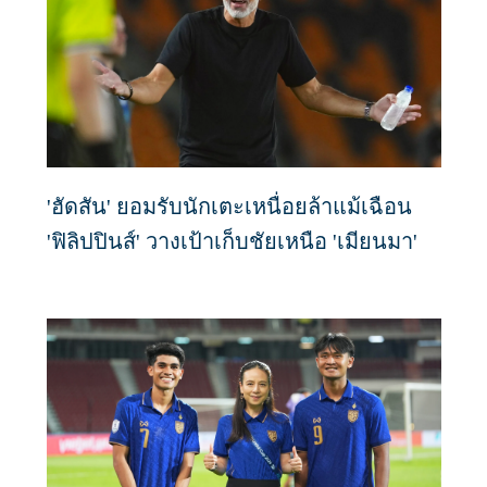
'ฮัดสัน' ยอมรับนักเตะเหนื่อยล้าแม้เฉือน
'ฟิลิปปินส์' วางเป้าเก็บชัยเหนือ 'เมียนมา'