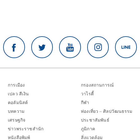
การเมือง
กรองสถานการณ์
เปลว สีเงิน
วาไรตี้
คอลัมนิสต์
กีฬา
บทความ
ท่องเที่ยว – ศิลปวัฒนธรรม
เศรษฐกิจ
ประชาสัมพันธ์
ข่าวพระราชสำนัก
ภูมิภาค
หนังสือพิมพ์
สิ่งแวดล้อม