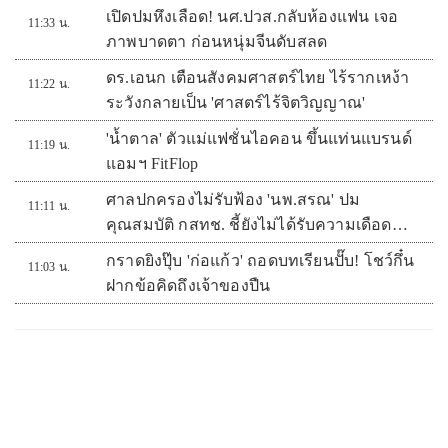
เปิดปมหึงเลือด! นศ.ปวส.กลับห้องแฟน เจอ
11:33 น.
ภาพบาดตา ก่อนหนุ่มจีนดับสลด
ดร.เอนก เตือนสังคมศาสตร์ไทย ไร้รากเหง้า
11:22 น.
ระวังกลายเป็น 'ศาสตร์ไร้จิตวิญญาณ'
'น้ำตาล' ตัวแม่แฟชั่นไอคอน ขึ้นแท่นแบรนด์
11:19 น.
แอมฯ FitFlop
ศาลปกครองไม่รับฟ้อง 'นพ.สรณ' ปม
11:11 น.
คุณสมบัติ กสทช. ชี้ยังไม่ได้รับความเดือด
ร้อนเสียหาย
กราดยิงปุ๊บ 'ก่อแก้ว' ถอดบทเรียนปั๊บ! โชว์กึ๋น
11:03 น.
ฝากข้อคิดถึงเจ้าของปืน