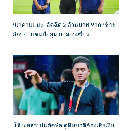
‘มาดามแป้ง‘ อัดฉีด 2 ล้านบาท หาก ‘ช้าง
ศึก‘ จบแชมป์กลุ่ม บอลอาเซียน
'โจ้ 5 หลา' บ่นตัดพ้อ ดูทีมชาติต้องเสียเงิน