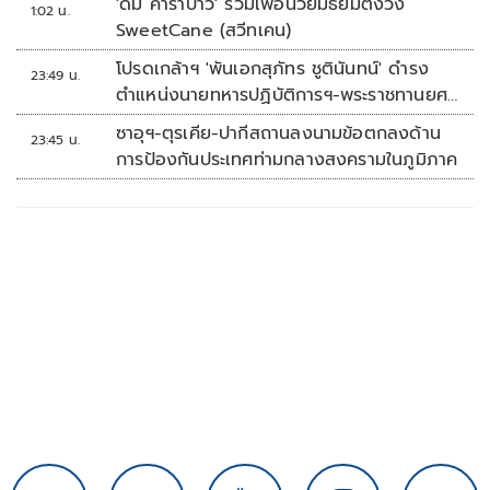
'ดั๊ม คาราบาว' รวมเพื่อนวัยมัธยมตั้งวง
1:02 น.
SweetCane (สวีทเคน)
โปรดเกล้าฯ 'พันเอกสุภัทร ชูตินันทน์' ดำรง
23:49 น.
ตำแหน่งนายทหารปฏิบัติการฯ-พระราชทานยศ
'พลตรี'
ซาอุฯ-ตุรเคีย-ปากีสถานลงนามข้อตกลงด้าน
23:45 น.
การป้องกันประเทศท่ามกลางสงครามในภูมิภาค