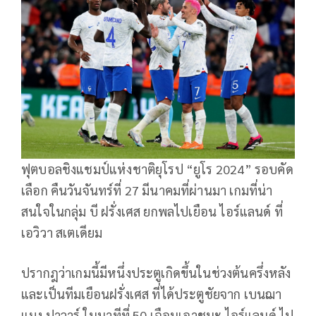
ฟุตบอลชิงแชมป์แห่งชาติยุโรป “ยูโร 2024” รอบคัด
เลือก คืนวันจันทร์ที่ 27 มีนาคมที่ผ่านมา เกมที่น่า
สนใจในกลุ่ม บี ฝรั่งเศส ยกพลไปเยือน ไอร์แลนด์ ที่
เอวิวา สเตเดียม
ปรากฎว่าเกมนี้มีหนึ่งประตูเกิดขึ้นในช่วงต้นครึ่งหลัง
และเป็นทีมเยือนฝรั่งเศส ที่ได้ประตูชัยจาก เบนฌา
แมง ปาวาร์ ในนาทีที่ 50 เฉือนเอาชนะ ไอร์แลนด์ ไป