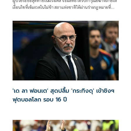
ผู้ป่วยระยะสุดท้ายในฝรั่งเศส จะมีสิทธิ์ได้รับการุณยฆาตภายใต้
เงื่อนไขที่เข้มงวดในไม่ช้า สภาแห่งชาติได้ผ่านร่างกฎหมายที่
เกี่ยวข้องเมื่อวันพุธด้วยคะแนนเสียง 291 ต่อ 241 เสียง
'เด ลา ฟอนเต' สุดปลื้ม 'กระทิงดุ' เข้าชิงฯ
ฟุตบอลโลก รอบ 16 ปี