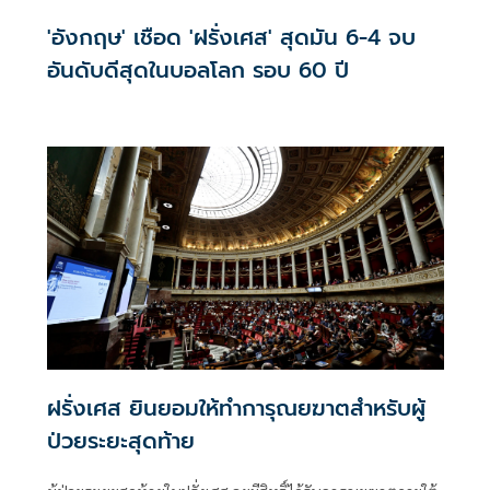
'อังกฤษ' เชือด 'ฝรั่งเศส' สุดมัน 6-4 จบ
อันดับดีสุดในบอลโลก รอบ 60 ปี
ฝรั่งเศส ยินยอมให้ทำการุณยฆาตสำหรับผู้
ป่วยระยะสุดท้าย