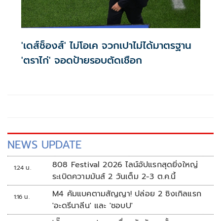
'เดส์ช็องส์' ไม่โอเค จวกเปาไม่ได้มาตรฐาน
'ตราไก่' จอดป้ายรอบตัดเชือก
NEWS UPDATE
808 Festival 2026 ไลน์อัปแรกสุดยิ่งใหญ่
1:24 น.
ระเบิดความมันส์ 2 วันเต็ม 2-3 ต.ค.นี้
M4 คัมแบคตามสัญญา! ปล่อย 2 ซิงเกิลแรก
1:16 น.
'อะดรีนาลีน' และ 'ชอบU'