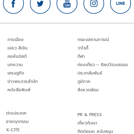
การเมือง
กรองสถานการณ์
เปลว สีเงิน
วาไรตี้
คอลัมนิสต์
กีฬา
บทความ
ท่องเที่ยว – ศิลปวัฒนธรรม
เศรษฐกิจ
ประชาสัมพันธ์
ข่าวพระราชสำนัก
ภูมิภาค
หนังสือพิมพ์
สิ่งแวดล้อม
ต่างประเทศ
PR & PRESS
อาชญากรรม
เกี่ยวกับเรา
X-CITE
ติดต่อและ สนับสนุน