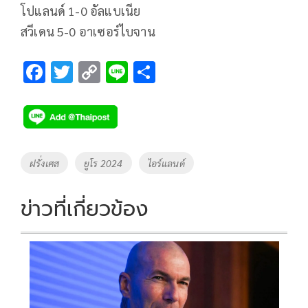
โปแลนด์ 1-0 อัลแบเนีย
สวีเดน 5-0 อาเซอร์ไบจาน
F
T
C
Li
S
ac
wi
o
n
h
e
tt
p
e
ar
b
er
y
e
o
Li
Tags
ฝรั่งเศส
ยูโร 2024
ไอร์แลนด์
o
n
k
k
ข่าวที่เกี่ยวข้อง