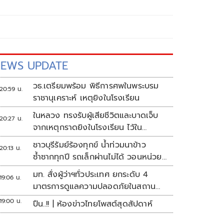
EWS UPDATE
วธ.เตรียมพร้อม พิธีการศพในพระบรม
20:59 น.
ราชานุเคราะห์ เหตุยิงในโรงเรียน
ในหลวง ทรงรับผู้เสียชีวิตและบาดเจ็บ
20:27 น.
จากเหตุกราดยิงในโรงเรียน ไว้ใน
พระบรมราชานุเคราะห์
ชาวบุรีรัมย์ร้องทุกข์ น้ำท่วมนาข้าว
20:13 น.
ซ้ำซากทุกปี รถเล็กผ่านไม่ได้ วอนหน่วย
งานเร่งแก้ไข
มท. สั่งผู้ว่าฯทั่วประเทศ ยกระดับ 4
19:06 น.
มาตรการดูแลความปลอดภัยในสถาน
ศึกษา
19:00 น.
ปืน..!! | ห้องข่าวไทยโพสต์สุดสัปดาห์