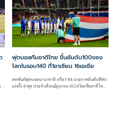
มีนาคม 2568 ณ หาดจอมเทียน เมืองพัทยา จังหวัดชลบุรี
ด
ฟุตบอลทีมชาติไทย ขึ้นอันดับ100ของ
โลกในรอบ14ปี ที่1อาเซียน 16เอเชีย
สหพันธ์ฟุตบอลนานาชาติ หรือ FIFA ประกาศอันดับฟีฟ่า
มอบ
แรงกิ้ง ล่าสุด ประจำเดือนมิถุนายน 2024 โดยทีมชาติไทย
รม
รั้งอันดับ 100 ของโลก