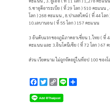
คะแนน , 3. ยูเออี ( ที่ 11 โลก ) 1,278 คะแน
5.ซาอุดีอาระเบีย ( ที่ 29 โลก ) 510 คะแนน , 6
โลก ) 268 คะแนน , 8.ปาเลสไตน์ ( ที่ 44 โลก
10.เลบานอน ( ที่ 55 โลก ) 157 คะแนน
3 อันดับแรกของภูมิภาคอาเซี่ยน 1.ไทย ( ที่ 4
คะแนน และ 3.อินโดนีเซีย ( ที่ 72 โลก ) 67
ส่วน เวียดนาม ไม่ถูกจัดอยู่ในท็อป 100 
F
T
C
Li
S
ac
wi
o
n
h
e
tt
p
e
ar
b
er
y
e