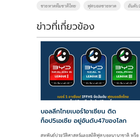
o
Li
Tags
ชายหาดทีมชาติไทย
ฟุตบอลชายหาด
อันดับ
o
n
k
k
ข่าวที่เกี่ยวข้อง
บอลลีกไทยเบอร์1อาเซียน ติด
ท็อป5เอเชีย อยู่อันดับ47ของโลก
สหพันธ์ประวัติศาสตร์และสถิติฟุตบอลนานาชาติ หรือ