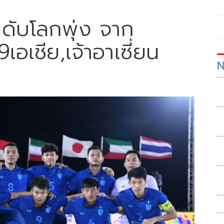
ับโลกพุ่ง จาก
9เอเชีย,เจ้าอาเซี่ยน
N