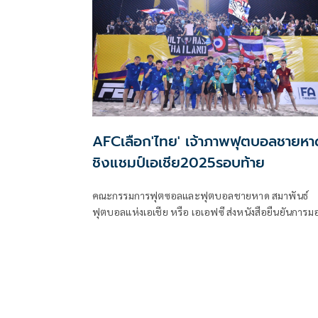
AFCเลือก'ไทย' เจ้าภาพฟุตบอลชายหา
ชิงแชมป์เอเชีย2025รอบท้าย
คณะกรรมการฟุตซอลและฟุตบอลชายหาด สมาพันธ์
ฟุตบอลแห่งเอเชีย หรือ เอเอฟซี ส่งหนังสือยืนยันการ
สิทธิ์ให้ สมาคมกีฬาฟุตบอลแห่งประเทศไทย ในพระบ
ราชูปถัมภ์ ในการเป็นเจ้าภาพจัดการแข่งขันฟุตบอล
ชายหาดรายการ AFC Beach Soccer Asian Cup 2025
หรือ ฟุตบอลชายหาดชิงแชมป์เอเชีย รอบสุดท้ายในปี
2025