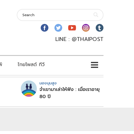
LINE : @THAIPOST
พ์
ไทยโพสต์ ทีวี
มองมุมสูง
จำเขามาเล่าให้ฟัง : เมื่อเราอายุ
80 ปี