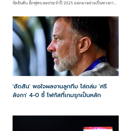
จัดอันดับ ลีกฟุตบอลประจำปี 2025 ออกมาอย่างเป็นทางการ
ผลปรากฏว่า ฟุตบอลไทย ขยับขึ้นมาอยู่อันดับ 47 ของโลก และ
เป็นอันดับ 5 ของ เอเชีย
'ฮัดสัน' พอใจผลงานลูกทีม ไล่ถล่ม 'ศรี
ลังกา' 4-0 ชี้ โฟกัสที่เกมรุกเป็นหลัก