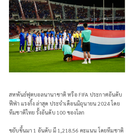
สหพันธ์ฟุตบอลนานาชาติ หรือ FIFA ประกาศอันดับ
ฟีฟ่า แรงกิ้ง ล่าสุด ประจำเดือนมิถุนายน 2024 โดย
ทีมชาติไทย รั้งอันดับ 100 ของโลก
ขยับขึ้นมา 1 อันดับ มี 1,218.56 คะแนน โดยทีมชาติ