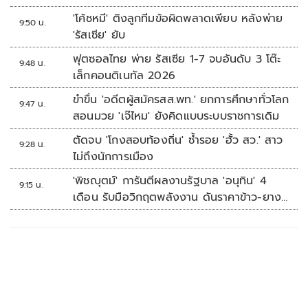
'โค้ชหมี' ติงลูกทีมข้อผิดพลาดเพียบ หลังพ่าย
9:50 น.
'รัสเซีย' ยับ
ฟุตซอลไทย พ่าย รัสเซีย 1-7 จบอันดับ 3 โต๊ะ
9:48 น.
เล็กคอนติเนทัล 2026
ขำขื่น 'อดีตผู้สมัครสส.พท.' ยกการศึกษาทั่วโลก
9:47 น.
สอนมวย 'เจ๊ไหม' ยังคิดแบบระบบราชการเดิม
ตัดจบ 'โกงสอบท้องถิ่น' ซ้ำรอย 'ฮั้ว สว.' สาว
9:28 น.
ไม่ถึงนักการเมือง
'พิชญุตม์' การันตีผลงานรัฐบาล 'อนุทิน' 4
9:15 น.
เดือน รับมือวิกฤตพลังงาน ดันราคาข้าว-ยาง-
ปาล์ม พุ่งต่อเนื่อง พร้อมอัดมาตรการช่วยลด
ต้นทุน-ขยายตลาดโลก