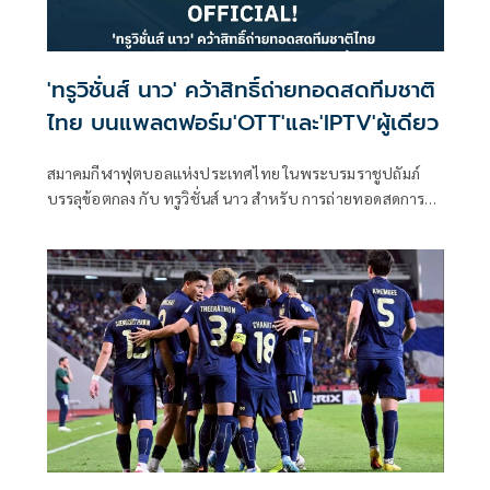
'ทรูวิชั่นส์ นาว' คว้าสิทธิ์ถ่ายทอดสดทีมชาติ
ไทย บนแพลตฟอร์ม'OTT'และ'IPTV'ผู้เดียว
สมาคมกีฬาฟุตบอลแห่งประเทศไทย ในพระบรมราชูปถัมภ์
บรรลุข้อตกลง กับ ทรูวิชั่นส์ นาว สำหรับ การถ่ายทอดสดการ
แข่งขันฟุตบอล ของ ทีมชาติไทย ชุดใหญ่ และ ทีมชาติไทย รุ่น
อายุไม่เกิน 23 ปี สู้ศึกทัวร์นาเมนต์สำคัญ อย่างเป็นทางการ ใน
รูปแบบ OTT และ IPTV (Exclusive)