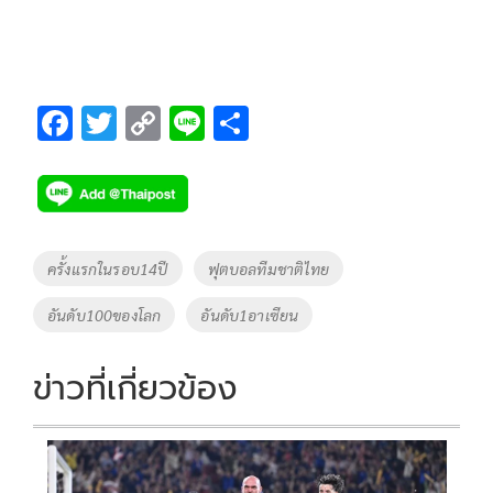
F
T
C
Li
S
ac
wi
o
n
h
e
tt
p
e
ar
b
er
y
e
o
Li
Tags
ครั้งแรกในรอบ14ปี
ฟุตบอลทีมชาติไทย
o
n
อันดับ100ของโลก
อันดับ1อาเซียน
k
k
ข่าวที่เกี่ยวข้อง