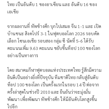
ไทย เป็นอันดับ 1 ของอาเซียน และ อันดับ 16 ของ
เอเชีย
จากผลงานที่ ทัพช้างศึก บุกไปเสมอ จีน 1-1 และ เปิด
บ้านชนะ สิงคโปร์ 3-1 ในฟุตบอลโลก 2026 รอบคัด
เลือก โซนเอเชีย รอบสอง กลุ่ม ซี นัดที่ 5-6 ได้รับ
คะแนนเพิ่ม 9.63 คะแนน ขยับขึ้นท็อป 100 ของโลก
อย่างเป็นทางการ
โดย สมาคมกีฬาฟุตบอลแห่งประเทศไทย รู้สึกมีความ
ยินดีเป็นอย่างยิ่งที่ปัจจุบัน ทีมชาติไทย กลับสู่อันดับ
ท็อป 100 ของโลก เป็นครั้งแรกในรอบ 14 ปี ต่อจาก
ครั้งล่าสุดในช่วงปี 2010 และ ยืนยันว่าจะมุ่งมั่น
พัฒนา เพื่อพัฒนา ทัพช้างศึก ให้มีอันดับโลกสูงขึ้น
ไปอีก