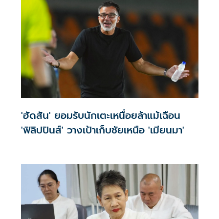
'ฮัดสัน' ยอมรับนักเตะเหนื่อยล้าแม้เฉือน
'ฟิลิปปินส์' วางเป้าเก็บชัยเหนือ 'เมียนมา'