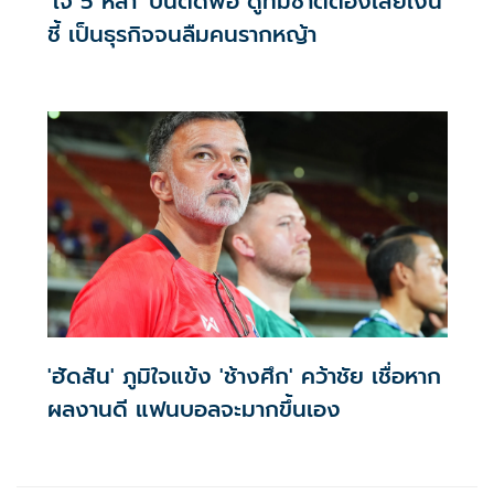
'โจ้ 5 หลา' บ่นตัดพ้อ ดูทีมชาติต้องเสียเงิน
ชี้ เป็นธุรกิจจนลืมคนรากหญ้า
'ฮัดสัน' ภูมิใจแข้ง 'ช้างศึก' คว้าชัย เชื่อหาก
ผลงานดี แฟนบอลจะมากขึ้นเอง