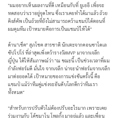
"ผมอยากเห็นผลงานที่ดี เหมือนกับที่ ยูเออี เพิ่อจะ
ทดสอบว่าเราอยู่จุดไหน ซึ่งเราเคยทำได้มาแล้ว ถ้วย
คิงส์คัพ เป็นถ้วยที่ยังไม่สามารถคว้าแชมป์ได้ตอนที่
ผมคุมทีม เป้าหมายคือการเป็นแชมป์ให้ได้"
ด้าน"เช็ค" สุภโชค สารชาติ นักเตะจากคอนซาโดเล
ซัปโปโร่ ที่ล่าสุดเพิ่งคว้ารางวัลMVP มาจากเจลีก
ญี่ปุ่น ได้ให้สัมภาษณ์ว่า "ณ ขณะนี้ เป็นช่วงเวลาที่ผม
กำลังฟอร์มดี มั่นใจ จากเจลีก น่าจะนำฟอร์มจากเจลีก
มาต่อยอดได้ เป้าหมายของการแข่งขันครั้งนี้ คือ
แชมป์ แม้ว่าทีมคู่แข่งจะอันดับโลกดีกว่าทีมเรา
ทั้งหมด"
"สำหรับการปรับตัวไม่ต้องปรับอะไรมาก เพราะเคย
ร่วมงานกับ โค้ชมาโน โพลกิ้ง มาอยู่แล้ว และเพื่อน