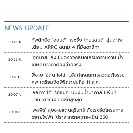
NEWS UPDATE
ทัพนักบิด 'ฮอนด้า เรซซิ่ง ไทยแลนด์' ลุ้นล่าโพ
20:43 น.
เดียม ARRC สนาม 4 ที่มัลดาลิกา
‘ศุภมาส’ สั่งเข้มตรวจคลินิกเสริมความงาม ย้ำ
20:32 น.
โฆษณาราคาต้องจ่ายจริง
พี่ชาย 'ฮลุน โซโล่' แจ้งกำหนดการสวดอภิธรรม
20:12 น.
ศพ เตรียมจัดพิธีฌาปนกิจ 11 ส.ค.
'ลลิดา' โต้ 'รักชนก' ปมงบน้ำบาดาล ชี้พื้นที่
20:07 น.
ปชน.ได้วงเงินเฉลี่ยสูงสุด
'พลพีร์' ลุยชายแดนสุรินทร์ สั่งเร่งรัดโครงการ
20:06 น.
ขยายไฟฟ้า 'ปราสาทตาควาย-เนิน 350'