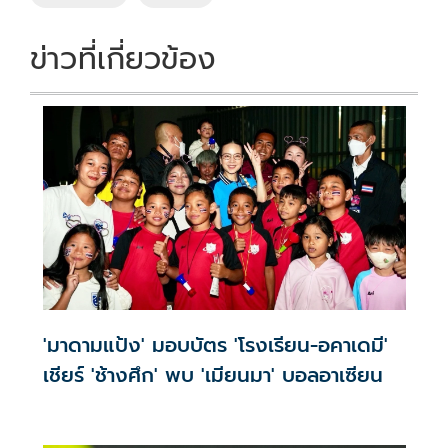
k
k
ข่าวที่เกี่ยวข้อง
'มาดามแป้ง' มอบบัตร 'โรงเรียน-อคาเดมี'
เชียร์ 'ช้างศึก' พบ 'เมียนมา' บอลอาเซียน