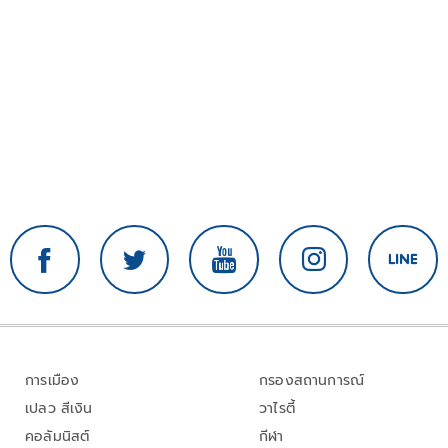
การเมือง
กรองสถานการณ์
เปลว สีเงิน
วาไรตี้
คอลัมนิสต์
กีฬา