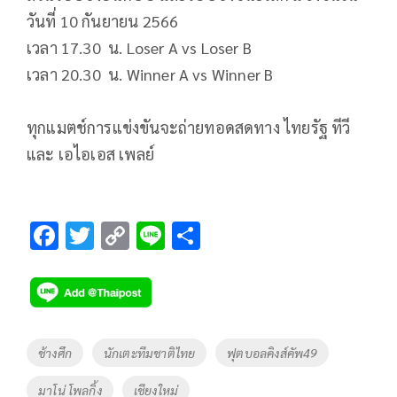
วันที่ 10 กันยายน 2566
เวลา 17.30 น. Loser A vs Loser B
เวลา 20.30 น. Winner A vs Winner B
ทุกแมตช์การแข่งขันจะถ่ายทอดสดทาง ไทยรัฐ ทีวี
และ เอไอเอส เพลย์
F
T
C
Li
S
ac
wi
o
n
h
e
tt
p
e
ar
b
er
y
e
o
Li
Tags
ช้างศึก
นักเตะทีมชาติไทย
ฟุตบอลคิงส์คัพ49
o
n
มาโน่ โพลกิ้ง
เชียงใหม่