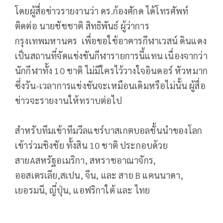
โดยผู้สื่อข่าวรายงานว่า ดร.ก้องศักด ได้โทรศัพท์
ติดต่อ นายชัชชาติ สิทธิพันธ์ ผู้ว่าการ
กรุงเทพมหานคร เพื่อขอใช้อาคารกีฬาเวสน์ ดินแดง
เป็นสถานที่จัดแข่งขันกีฬารายการนี้แทน เนื่องจากว่า
นักกีฬาทั้ง 10 ชาติ ไม่มีใครไว้วางใจอินดอร์ หัวหมาก
ซึ่งวัน-เวลาการแข่งขันจะเหมือนเดิมหรือไม่นั้น ผู้สื่อ
ข่าวจะรายงานให้ทราบต่อไป
สำหรับทีมเข้าทีมวีลแชร์บาสเกตบอลชั้นนำของโลก
เข้าร่วมชิงชัย ทั้งสิน 10 ชาติ ประกอบด้วย
สายAสหรัฐอเมริกา, สหราชอาณาจักร,
ออสเตรเลีย,สเปน, จีน, และ สาย B แคนนาดา,
เยอรมนี, ญี่ปุ่น, แอฟริกาใต้ และ ไทย