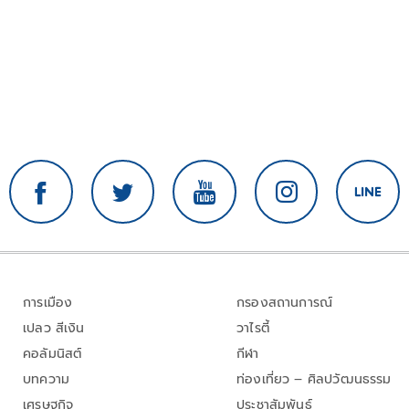
การเมือง
กรองสถานการณ์
เปลว สีเงิน
วาไรตี้
คอลัมนิสต์
กีฬา
บทความ
ท่องเที่ยว – ศิลปวัฒนธรรม
เศรษฐกิจ
ประชาสัมพันธ์