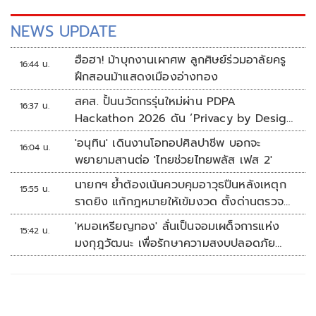
NEWS UPDATE
ฮือฮา! ม้าบุกงานเผาศพ ลูกศิษย์ร่วมอาลัยครู
16:44 น.
ฝึกสอนม้าแสดงเมืองอ่างทอง
สคส. ปั้นนวัตกรรุ่นใหม่ผ่าน PDPA
16:37 น.
Hackathon 2026 ดัน ‘Privacy by Design
for all’ สู่โซลูชันคุ้มครองข้อมูลส่วนบุคคลที่
'อนุทิน' เดินงานโอทอปศิลปาชีพ บอกจะ
16:04 น.
ใช้ได้จริง
พยายามสานต่อ 'ไทยช่วยไทยพลัส เฟส 2'
นายกฯ ย้ำต้องเน้นควบคุมอาวุธปืนหลังเหตุก
15:55 น.
ราดยิง แก้กฎหมายให้เข้มงวด ตั้งด่านตรวจ
เพิ่ม
'หมอเหรียญทอง' ลั่นเป็นจอมเผด็จการแห่ง
15:42 น.
มงกุฎวัฒนะ เพื่อรักษาความสงบปลอดภัย
ภายในรพ.