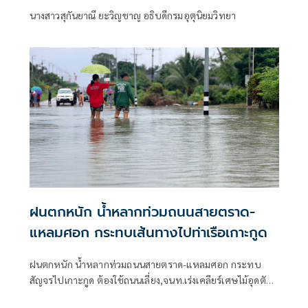
นางสาวสุกันยาณี ยะวิญชาญ อธิบดีกรมอุตุนิยมวิทยา
ฝนตกหนัก น้ำหลากท่วมถนนสายตราด-
แหลมศอก กระทบเส้นทางไปท่าเรือเกาะกูด
ฝนตกหนัก น้ำหลากท่วมถนนสายตราด-แหลมศอก กระทบ
สัญจรไปเกาะกูด ต้องใช้ถนนเลี่ยง,จนท.เร่งเคลียร์เศษไม้อุดตัน
ท่อ ชาวบ้านห้วงน้ำขาววอน เร่งแก้ไข หลังน้ำท่วมซ้ำซาก