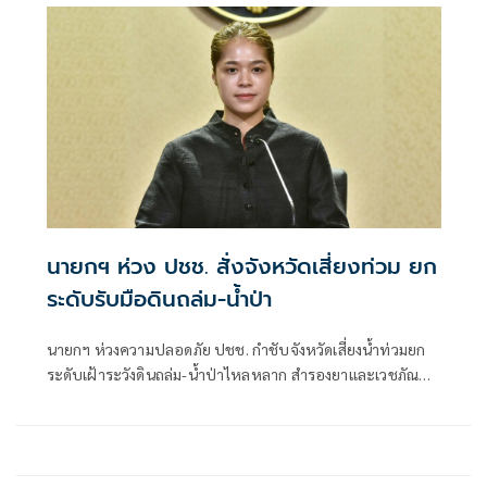
นายกฯ ห่วง ปชช. สั่งจังหวัดเสี่ยงท่วม ยก
ระดับรับมือดินถล่ม-น้ำป่า
นายกฯ ห่วงความปลอดภัย ปชช. กำชับจังหวัดเสี่ยงน้ำท่วมยก
ระดับเฝ้าระวังดินถล่ม-น้ำป่าไหลหลาก สำรองยาและเวชภัณฑ์
ไม่น้อยกว่า 72 ชม. ดูแลผู้ป่วยกลุ่มเปราะบางใกล้ชิด