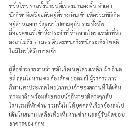
หวั่นไหว รวมทั้งน้ำฝนที่เทลงมานองพื้น ทำเอา
นักกีฬาที่เตรียมตัวอยู่ที่ทางเดินเข้า เพื่อร่วมพิธีเกิด
อยู่ด้านนอกขวัญผวาไปตามๆกัน รวมทั้งทัพ
สื่อมวลชนที่เข้านั่งประจำที่ ห่างจากโครงเหล็กที่พัง
ลงมาไม่ถึง 5 เมตร ตื่นตะหนกวิ่งหนีกระเจิง โชคดี
ไม่มีใครได้รับบาดเจ็บ
ผูู้สื่อข่าวรายงานว่า หลังเกิดเหตุโครงเหล็ก-ฝ้า อินด
อร์ ถล่มไม่นาน ดร.ก้องศักด ยอดมณี ผู้ว่าการ การ
กีฬาแห่งประเทศไทย(กกท.) เจ้าของสถานที่ ได้เดิน
ทางมาถึง พร้อมสั่งอพยบนักกีฬาชาติต่างๆกลับ
โรงแรมที่พักด่วน รวมทั้งไม่ให้บุคคลที่เกี่ยวข้องลงไป
เดินในสนาม เหลือเพียงทีมงานช่าง และผู้รับผิดชอบ
อาคารของ กกท.