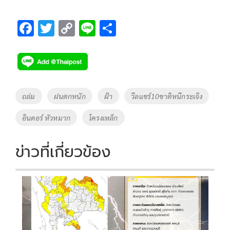
F
T
C
Li
S
ac
wi
o
n
h
e
tt
p
e
ar
b
er
y
e
o
Li
Tags
ถล่ม
ฝนตกหนัก
ฝ้า
วีลแชร์10ชาติหนีกระเจิง
o
n
อินดอร์ หัวหมาก
โครงเหล็ก
k
k
ข่าวที่เกี่ยวข้อง