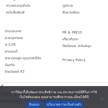
ข่าวพระราชสำนัก
ภูมิภาค
หนังสือพิมพ์
สิ่งแวดล้อม
ต่างประเทศ
PR & PRESS
อาชญากรรม
เกี่ยวกับเรา
X-CITE
ติดต่อและ สนับสนุน
ยานยนต์
สาธารณสุข-คุณภาพชีวิต
Privacy Policy
บันเทิง
ไทยโพสต์ ทีวี
Copyright© thaipost.net, All rights reserved.,
เราใช้คุกกี้เพื่อพัฒนาประสิทธิภาพ และประสบการณ์ที่ดีในการใช้
เว็บไซต์ของคุณ คุณสามารถศึกษารายละเอียดได้ที่นี่
ออกแบบเว็บ จัดทำเว็บไซต์โดย iDesign
ยินยอม
นโยบายความเป็นส่วนตัว