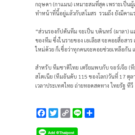
กฤษดา (กาแมน) เหมาะสมที่สุด เพราะเป็นผู้เล
ทำหน้าที่นี้อยู่แล้วกับสโมสร รวมถึง ยังมีคา
“ส่วนรองกัปตันทีม จะเป็น บดินทร์ (ผาลา) แล
ของทีม ซึ่งในรายของ เอเลียส จะคอยสื่อสาร แ
ใหม่ด้วย ก็เชื่อว่าทุกคนจะคอยช่วยเหลือกัน 
สำหรับ ทีมชาติไทย เตรียมพบกับ จอร์เจีย (ที
สโตเนีย (ทีมอันดับ 115 ของโลก)วันที่ 17 ตุ
เวลาประเทศไทย ถ่ายทอดสดทาง ไทยรัฐ ทีวี
F
T
C
Li
S
ac
wi
o
n
h
e
tt
p
e
ar