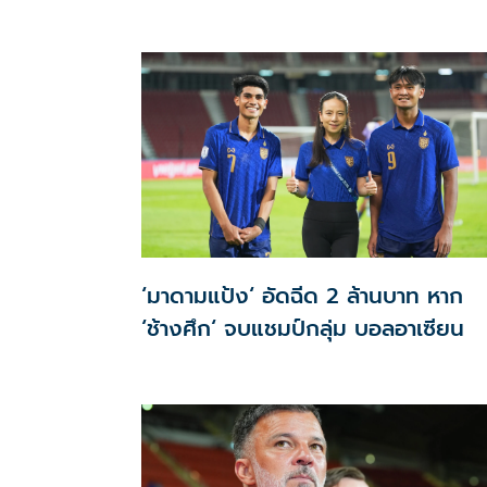
อาเซียน
‘มาดามแป้ง‘ อัดฉีด 2 ล้านบาท หาก
‘ช้างศึก‘ จบแชมป์กลุ่ม บอลอาเซียน