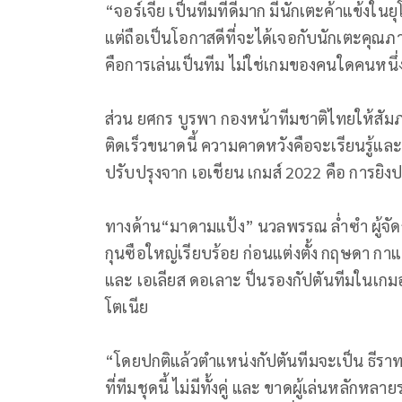
“จอร์เจีย เป็นทีมที่ดีมาก มีนักเตะค้าแข้งใน
แต่ถือเป็นโอกาสดีที่จะได้เจอกับนักเตะคุณภ
คือการเล่นเป็นทีม ไม่ใช่เกมของคนใดคนหนึ่งที
ส่วน ยศกร บูรพา กองหน้าทีมชาติไทยให้สัมภา
ติดเร็วขนาดนี้ ความคาดหวังคือจะเรียนรู้และ
ปรับปรุงจาก เอเชียน เกมส์ 2022 คือ การยิง
ทางด้าน“มาดามแป้ง” นวลพรรณ ล่ำซำ ผู้จัดก
กุนซือใหญ่เรียบร้อย ก่อนแต่งตั้ง กฤษดา กาแ
และ เอเลียส ดอเลาะ ป็นรองกัปตันทีมในเกมอุ่น
โตเนีย
“โดยปกติแล้วตำแหน่งกัปตันทีมจะเป็น ธีราท
ที่ทีมชุดนี้ ไม่มีทั้งคู่ และ ขาดผู้เล่นหลักห