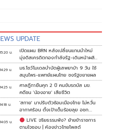
EWS UPDATE
เปิดแผน BRN หลังเปลี่ยนแกนนำใหม่
15:20 น.
มุ่งดิสเครดิตกองกำลังรัฐ-เดินหน้าผลิต
แนวร่วม
มธ.โชว์โมเดลบำบัดผู้เสพยาบ้า 9 วัน ใช้
14:29 น.
สมุนไพร-แพทย์แผนไทย ชงรัฐขยายผล
ศาลฎีกายืนคุก 2 ปี คนขับรถบัส มข.
14:25 น.
คดีชน 'น้องอาย' เสียชีวิต
'สกาย' มาปรับตัวซ้อมเมืองไทย ไม่หวั่น
14:18 น.
อากาศร้อน ตั้งเป้าเต็มร้อยลุย อชก.
2026
LIVE จริยธรรมพัง? ย้ายข้าราชการ
14:05 น.
ตามใจชอบ | ห้องข่าวไทยโพสต์