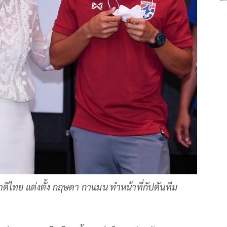
ิไทย แต่งตั้ง กฤษดา กาแมน ทำหน้าที่กัปตันทีม