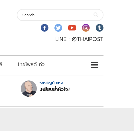
LINE : @THAIPOST
พ์
ไทยโพสต์ ทีวี
วิสามัญบันเทิง
เหยียบย่ำหัวใจ?