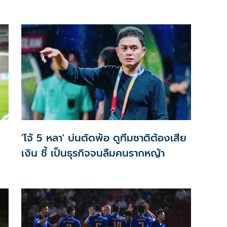
'โจ้ 5 หลา' บ่นตัดพ้อ ดูทีมชาติต้องเสีย
เงิน ชี้ เป็นธุรกิจจนลืมคนรากหญ้า