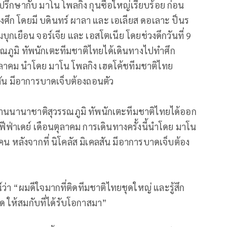
ปรึกษากับ มาโน โพลกิ้ง กุนซือใหญ่เรียบร้อย ก่อน
างศึก โดยมี บดินทร์ ผาลา และ เอเลียส ดอเลาะ ป็นร
ยมบุกเยือน จอร์เจีย และ เอสโตเนีย โดยช่วงดึกวันที่ 9
ณภูมิ ทัพนักเตะทีมชาติไทยได้เดินทางไปทำศึก
นตุลาคม นำโดย มาโน โพลกิง เฮดโค้ชทีมชาติไทย
ลสัน มีอาการบาดเจ็บต้องถอนตัว
กาศยานนานาชาติสุวรรณภูมิ ทัพนักเตะทีมชาติไทยได้ออก
ีฟ่าเดย์ เดือนตุลาคม การเดินทางครั้งนี้นำโดย มาโน
น หลังจากที่ นิโคลัส มิเคลสัน มีอาการบาดเจ็บต้อง
์ว่า “ผมดีใจมากที่ติดทีมชาติไทยชุดใหญ่ และรู้สึก
ุด ให้สมกับที่ได้รับโอกาสมา”