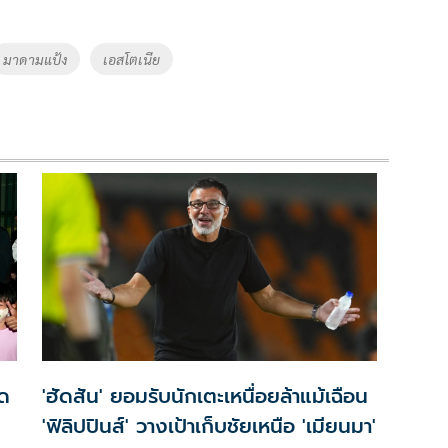
มาดามแป้ง
เอสโตเนีย
เด
'ฮัดสัน' ยอมรับนักเตะเหนื่อยล้าแม้เฉือน
'ฟิลิปปินส์' วางเป้าเก็บชัยเหนือ 'เมียนมา'