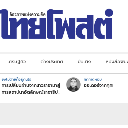
เศรษฐกิจ
ต่างประเทศ
บันเทิง
หนังสือพิม
ยังไม่ตายก็อยู่กันไป
ผักกาดหอม
การเปลี่ยนผ่านจากเทวราชามาสู่
ออเดอร์จากคุก!
การสถาปนาอัตลักษณ์ราชาธิป
ไตยแบบพุทธศาสนาในพระไตร
ปิฏก : สามัญผลสูตรในฐานะ
ทฤษฎีขีดจำกัดของอำนาจรัฐ
เหนือแรงงานและทรัพย์สิน