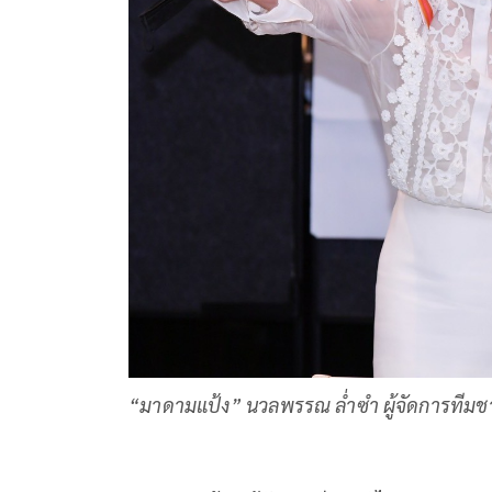
“มาดามแป้ง” นวลพรรณ ล่ำซำ ผู้จัดการทีมชาต