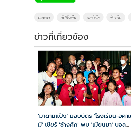
b
er
y
e
o
Li
Tags
กฤษดา
กัปตันทีม
จอร์เจีย
ช้างศึก
o
n
k
k
ข่าวที่เกี่ยวข้อง
'มาดามแป้ง' มอบบัตร 'โรงเรียน-อคา
มี' เชียร์ 'ช้างศึก' พบ 'เมียนมา' บอล