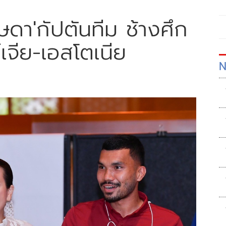
ษดา'กัปตันทีม ช้างศึก
์เจีย-เอสโตเนีย
N