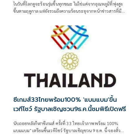
ในวันที่โลกดูจะร้อนรุ่มขึ้นทุกขณะ ไม่ใช่แค่จากอุณหภูมิที่พุ่งสูง
ขึ้นตามฤดูกาล แต่ยังรวมถึงความร้อนระอุจากหน้าข่าวสารที่มี
แต่กลิ่นอายของความขัดแย้งและนัยของสงครามที่แฝงตัวอยู่
รอบด้าน
ซีเกมส์33ไทยพร้อม100% 'แบมแบม'ขึ้น
เวทีโชว์ รัฐบาลเชิญชวน9ธ.ค.นี้ชมพิธีเปิดฟรี
นับถอยหลังกีฬาซีเกมส์ ครั้งที่ 33 ไทยเจ้าภาพพร้อม 100%
แบมแบม" เตรียมขึ้นเวทีโชว์ รัฐบาลเชิญชวน 9 ธ.ค. นี้ จองตั๋ว
เข้าชมพิธีเปิดฟรี ผ่านเว็บไซต์ทางการ