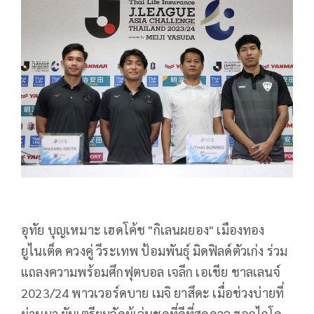
อุทัย บุญเหมาะ เฮดโค้ช "กิเลนผยอง" เมืองทอง
ยูไนเต็ด ควงคู่ วีระเทพ ป้อมพันธุ์ มิดฟิลด์ตัวเก่ง ร่วม
แถลงความพร้อมศึกฟุตบอล เจลีก เอเชีย ชาลเลนจ์
2023/24 พาวเวอร์ดบาย เมจิ ยาสึดะ เมื่อช่วงบ่ายที่
ผ่านมา ยันเตรียมจัดผู้เล่นชุดที่ดีที่สุดดวล ฮอกไกโด