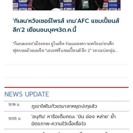
'กิเลน'หวังเซอร์ไพรส์ เกม'AFC แชมเปี้ยนส์
ลีก'2 เยือนชนบุคฯ3ต.ค.นี้
"กิเลนผยอง"เมืองทอง ยูไนเต็ด ร่วมแถลงความพร้อมก่อนศึก
ฟุตบอลถ้วยเอเชีย "เอเอฟซี แชมเปี้ยนส์ ลีก 2" รอบแบ่งกลุ่ม
นัดที่ 2 พบเจ้าถิ่น ชนบุค ฮุนได มอเตอร์ส ยักษ์ใหญ่จากศึกเคลีก
เกาหลีใต้ วันที่ 3 ตุลาคม 2567 เวลา 15.00 น. (ตามเวลา
ประเทศไทย)
NEWS UPDATE
13:19 น.
ภูเขาไฟในกัวเตมาลาหยุดปะทุแล้ว
'อนุทิน' หารือเต็มคณะ 'มิน อ่อง หล่าย' ย้ำ
13:05 น.
มิตรภาพ-ความไว้เนื้อเชื่อใจ