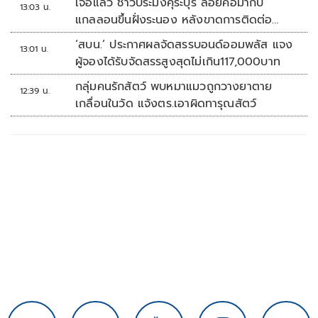
เจอแล้ว ชาวประมงคุระบุรี ลอยคอมากับ
13:03 น.
แกลลอนขึ้นฝั่งระนอง หลังขาดการติดต่อ
หลายวัน
‘สบน.’ ประกาศผลจัดสรรบอนด์ออมพลัส แจง
13:01 น.
ผู้จองได้รับจัดสรรสูงสุดไม่เกิน117,000บาท
กลุ่มคนรักสัตว์ พบหมาแมวถูกวางยาตาย
12:39 น.
เกลื่อนในวัด แจ้งตร.เอาผิดทารุณสัตว์