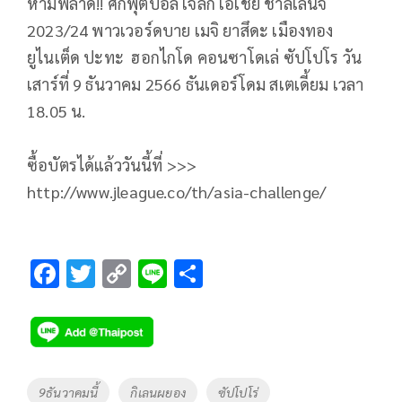
ห้ามพลาด!! ศึกฟุตบอล เจลีก เอเชีย ชาลเลนจ์
2023/24 พาวเวอร์ดบาย เมจิ ยาสึดะ เมืองทอง
ยูไนเต็ด ปะทะ ฮอกไกโด คอนซาโดเล่ ซัปโปโร วัน
เสาร์ที่ 9 ธันวาคม 2566 ธันเดอร์โดม สเตเดี้ยม เวลา
18.05 น.
ซื้อบัตรได้แล้ววันนี้ที่ >>>
http://www.jleague.co/th/asia-challenge/
F
T
C
Li
S
ac
wi
o
n
h
e
tt
p
e
ar
b
er
y
e
o
Li
Tags
9ธันวาคมนี้
กิเลนผยอง
ซัปโปโร่