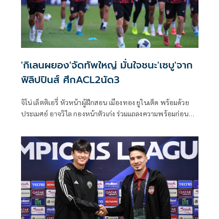
'กิเลนผยอง'จัดทัพใหญ่ มั่นใจชนะ'เซบู'จาก
ฟิลิปปินส์ ศึกACL2นัด3
จิโน่ เล็ตติเอรี่ หัวหน้าผู้ฝึกสอน เมืองทอง ยูไนเต็ด พร้อมด้วย
ประเมศย์ อาจวิไล กองหน้าตัวเก่ง ร่วมแถลงความพร้อมก่อนศึก
ฟุตบอลถ้วยเอเชีย "เอเอฟซี แชมเปี้ยนส์ ลีก 2" นัดที่ 3 ที่จะเปิด
สนามราชมังคลากีฬาสถาน รับการมาเยือนของ ไดนามิค เฮิร์บ
เซบู สโมสรจากฟิลิปปินส์ วันพุธที่ 23 ตุลาคม 2567 เวลา19.00
น. โดยเจ้าถิ่นยันพร้อมจัดผู้เล่นชุดที่ดีที่สุดลงสนาม หวังประเดิม
เก็บ 3 คะแนนแรก เพื่อเปิดโอกาสลุ้นเข้ารอบต่อไป