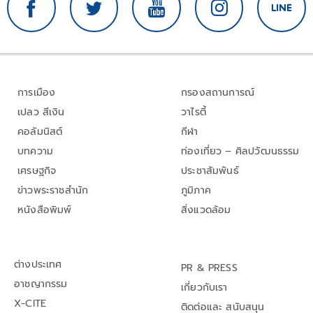
การเมือง
กรองสถานการณ์
เปลว สีเงิน
วาไรตี้
คอลัมนิสต์
กีฬา
บทความ
ท่องเที่ยว – ศิลปวัฒนธรรม
เศรษฐกิจ
ประชาสัมพันธ์
ข่าวพระราชสำนัก
ภูมิภาค
หนังสือพิมพ์
สิ่งแวดล้อม
ต่างประเทศ
PR & PRESS
อาชญากรรม
เกี่ยวกับเรา
X-CITE
ติดต่อและ สนับสนุน