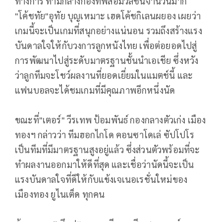
ทางการ ท่ามกลางกองทัพสื่อมวลชนจำนวนมาก
"โค้ชทัย"อุทัย บุญเหมาะ เฮดโค้ชกิเลนผยอง เผยว่า
เกมนี้จะเป็นเกมที่สนุกอย่างแน่นอน รวมถึงสร้างแรง
บันดาลใจให้กับวงการลูกหนังไทย เพื่อต่อยอดไปสู่
การพัฒนาไปสู่ระดับมาตรฐานชั้นนำเอเชีย ซึ่งหวัง
ว่าลูกทีมจะโชว์ผลงานที่ยอดเยี่ยมในแมตช์นี้ และ
แฟนบอลจะได้ชมเกมที่มีคุณภาพอีกหนึ่งนัด
ขณะที่"เตอร์" วีรเทพ ป้อมพันธ์ กองกลางตัวเก่ง เมือง
ทองฯ กล่าวว่า ทีมฮอกไกโด คอนซาโดเล่ ซัปโปโร
เป็นทีมที่มีมาตรฐานสูงอยู่แล้ว ซึ่งส่วนตัวพร้อมที่จะ
ทำผลงานออกมาให้ดีที่สุด และเชื่อว่านัดนี้จะเป็น
แรงบันดาลใจที่ดีให้กับแข้งเจเนอเรชั่นใหม่ของ
เมืองทอง ยูไนเต็ด ทุกคน