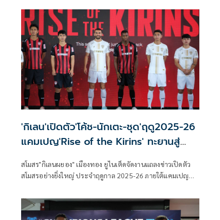
www.seagames2025.org
'กิเลน'เปิดตัว'โค้ช-นักเตะ-ชุด'ฤดู2025-26
แคมเปญ'Rise of the Kirins' ทะยานสู่
ความสำเร็จยุคใหม่
สโมสร"กิเลนผยอง" เมืองทอง ยูไนเต็ดจัดงานแถลงข่าวเปิดตัว
สโมสรอย่างยิ่งใหญ่ ประจำฤดูกาล 2025-26 ภายใต้แคมเปญ
"Rise of the Kirins" ทะยานสู่ความสำเร็จยุคใหม่ พร้อมการ
แนะนำเฮดโค้ช กัปตันทีม นักเตะใหม่ และผู้เล่น ในทีมทุกคน
โดยมีแขกผู้มีเกียรติ สื่อมวลชน และ แฟนบอลร่วมงานอย่าง