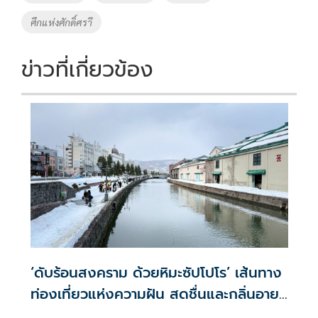
o
n
ศึกแห่งศักดิ์ศราี
k
k
ข่าวที่เกี่ยวข้อง
‘ดับร้อนสงคราม ด้วยหิมะซัปโปโร’ เส้นทาง
ท่องเที่ยวแห่งความฝัน สดชื่นและกลิ่นอาย
คลาสสิก