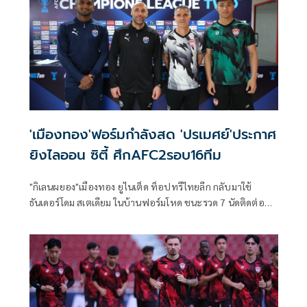
คับคั่ง ณ ธันเดอร์โดม ฟุตบอล พาร์ค เมืองทองธานี พร้อมเปิด
ตัว 12 พันธมิตร ผู้สนับสนุนหลัก และชุดแข่งขันใหม่ที่ได้รับแรง
บันดาลใจจากความสำเร็จ ในอดีตผสานกับดีไซน์อันทันสมัย
'เมืองทอง'ฟอร์มกำลังสด 'ปรเมศย์'ประกาศ
ยิงไลออน ซิตี้ ศึกAFC2รอบ16ทีม
"กิเลนผยอง"เมืองทอง ยูไนเต็ด ท็อปทรีไทยลีก กลับมาใช้
ธันเดอร์โดม สเตเดียม ในบ้านฟอร์มโหด ชนะรวด 7 นัดติดต่อกัน
ในทุกรายการ วาง ปรเมศย์ อาจวิไล ประกาศยิงจ่าฝูงเอสลีก
ไลออน ซิตี้ เซเลอร์ ดี ชนะแค่เกมเดียวจาก 6 นัด คิกออฟ 21.00
น. วันพฤหัสบดี 13 ก.พ.68 ยิงสดทาง PPTV HD36 และ
Youtube : BG Sports