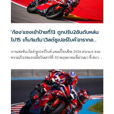
'ก้อง'แซงเข้าป้ายที่13 ถูกปรับ2อันดับหล่น
ไป15 เก็บ1แต้ม'เวิลด์ซูเปอร์ไบค์'อารากอ
นเรซแรก
การแข่งขัน เวิลด์ ซูเปอร์ไบค์ แชมเปี้ยนชิพ 2026 สนาม 6 ดวล
ความเร็วเรซแรกเมื่อวันเสาร์ที่ 30 พฤษภาคมที่ผ่านมา ที่ สนาม
มอเตอร์แลนด์ อารากอน ประเทศสเปน