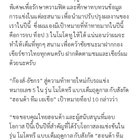
พิเศษเพื่อรักษาความฟิต และศึกษาทบทวนข้อมูล
การแข่งในแต่ละสนาม เพื่อนำมาปรับปรุงผลงานของ
เราในปีนี้ ซึ่งผมเองมีเป้าหมายที่ท้าทายมากในปีนี้
คือการจบ ท็อป
3
ในโมโตทู ให้ได้ แน่นอนว่าผมจะ
ทำให้เต็มที่ทุกๆ สนาม เพื่อคว้าชัยชนะมาฝากกอง
เชียร์ชาวไทยทุกคนครับ ฝากติดตามชมและเชียร์ผม
ด้วยนะครับ
“
ก๊องส์-ธัชกร” สู่ความท้าทายใหม่กับรถแข่ง
หมายเลข
5
ใน รุ่น โมโตทรี แบบเต็มฤดูกาล กับสังกัด
“ฮอนด้า ทีม เอเชีย” เป้าหมายท็อป
10
กล่าวว่า
“
ขอขอบคุณไทยฮอนด้า และผู้สนับสนุนที่มอบ
โอกาส ปีนี้เป็นปีที่สำคัญที่ได้รับโอกาสลงแข่งขันใน
รุ่น โมโตทรี แบบเต็มฤดูกาล กับสังกัด “ฮอนด้า ทีม