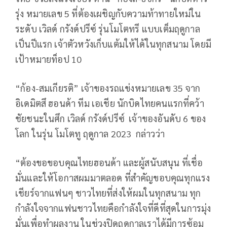
รุ่ง หมายเลข
5
ที่ต้องเผชิญกับความท้าทายใหม่ใน
ระดับ เวิลด์ กรังด์ปรีซ์ รุ่นโมโตทรี แบบเต็มฤดูกาล
เป็นปีแรก เจ้าตัวหวังเก็บแต้มให้ได้ในทุกสนาม โดยมี
เป้าหมายท็อป
10
“
ก้อง-สมเกียรติ” เจ้าของรถแข่งหมายเลข
35
จาก
อิเดมิตสึ ฮอนด้า ทีม เอเชีย นักบิดไทยคนแรกที่คว้า
ชัยชนะในศึก เวิลด์ กรังด์ปรีซ์ เจ้าของอันดับ
6
ของ
โลก ในรุ่น โมโตทู ฤดูกาล
2023
กล่าวว่า
“
ต้องขอขอบคุณไทยฮอนด้า และผู้สนับสนุน ที่เชื่อ
มั่นและให้โอกาสผมมาตลอด ที่สำคัญขอบคุณทุกแรง
เชียร์จากแฟนๆ ชาวไทยที่ส่งให้ผมในทุกสนาม ทุก
กำลังใจจากแฟนชาวไทยคือกำลังใจที่ดีที่สุดในการมุ่ง
มั่นเพื่อทำผลงาน ในช่วงปิดฤดูกาลเราได้มีการซ้อม