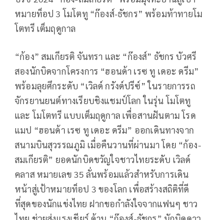
หมายท็อป
3
โมโตทู “ก๊องส์-ธัชกร” พร้อมท้าทายโม
โตทรี เต็มฤดูกาล
“
ก้อง” สมเกียรติ จันทรา และ “ก๊องส์” ธัชกร บัวศรี
สองนักบิดจากโครงการ “ฮอนด้า เรซ ทู เดอะ ดรีม”
พร้อมลุยศึกระดับ “เวิลด์ กรังด์ปรีซ์” ในรายการรถ
จักรยานยนต์ทางเรียบชิงแชมป์โลก ในรุ่น โมโตทู
และ โมโตทรี แบบเต็มฤดูกาล เพื่อสานฝันตาม โรด
แมป “ฮอนด้า เรซ ทู เดอะ ดรีม” ออกเดินทางจาก
สนามบินสุวรรณภูมิ เมื่อคืนวานที่ผ่านมา โดย “ก้อง-
สมเกียรติ” ยอดนักบิดขวัญใจชาวไทยระดับ เวิลด์
คลาส หมายเลข
35
ลั่นพร้อมแล้วสำหรับการเดิน
หน้าสู่เป้าหมายท็อป
3
ของโลก เพื่อสร้างสถิติที่ดี
ที่สุดของนักแข่งไทย ฝากขอกำลังใจจากแฟนๆ ชาว
ไทย ช่วยส่งแรงเชียร์ ด้าน “ก๊องส์-ธัชกร” นักบิดดาว