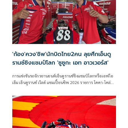
'ก้อง'ควง'ชิพ'นักบิดไทย2คน ลุยศึกเอ็นดู
รานซ์ชิงแชมป์โลก 'ซูซูกะ เอท อาวเวอร์ส'
การแข่งขันรถจักรยานยนต์เอ็นดูรานซ์ชิงแชมป์โลกหรือเอฟไอ
เอ็ม เอ็นดูรานซ์ เวิลด์ แชมเปี้ยนชิพ 2026 รายการ โคคา-โคล่า
ซูซูกะ เอท อาวเวอร์ส เอ็นดูแรนซ์ โรด เรซ ครั้งที่ 47 มีกำหนดจัด
ขึ้นในวันที่ 3-5 กรกฎาคม ณ สนามซูซูกะ เซอร์กิต ประเทศญี่ปุ่น
โดยในปีนี้นับเป็นครั้งแรกในประวัติศาสตร์ที่มีนักแข่งไทยจาก
“ฮอนด้า เรซซิ่ง ไทยแลนด์” เข้าร่วมการแข่งขันพร้อมกันถึง 2 คน
ซึ่งก็คือ “ก้อง” สมเกียรติ จันทรา และ “ชิพ” นครินทร์ อธิรัฐภูว
ภัทร์