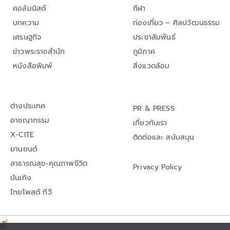
คอลัมนิสต์
กีฬา
บทความ
ท่องเที่ยว – ศิลปวัฒนธรรม
เศรษฐกิจ
ประชาสัมพันธ์
ข่าวพระราชสำนัก
ภูมิภาค
หนังสือพิมพ์
สิ่งแวดล้อม
ต่างประเทศ
PR & PRESS
อาชญากรรม
เกี่ยวกับเรา
X-CITE
ติดต่อและ สนับสนุน
ยานยนต์
สาธารณสุข-คุณภาพชีวิต
Privacy Policy
บันเทิง
ไทยโพสต์ ทีวี