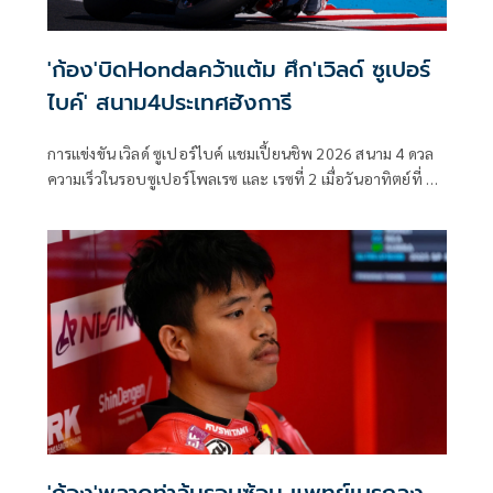
'ก้อง'บิดHondaคว้าแต้ม ศึก'เวิลด์ ซูเปอร์
ไบค์' สนาม4ประเทศฮังการี
การแข่งขัน เวิลด์ ซูเปอร์ไบค์ แชมเปี้ยนชิพ 2026 สนาม 4 ดวล
ความเร็วในรอบซูเปอร์โพลเรซ และ เรซที่ 2 เมื่อวันอาทิตย์ที่ 3
พฤษภาคมที่ผ่านมา ที่ สนาม บาลาตอน พาร์ค เซอร์กิต
ประเทศฮังการี ท่ามกลางการติดตามของแฟนมอเตอร์สปอร์ต
ทั่วโลก