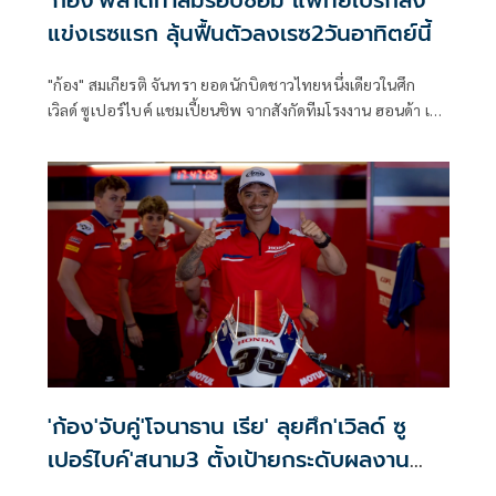
'ก้อง'พลาดท่าล้มรอบซ้อม แพทย์เบรกลง
แข่งเรซแรก ลุ้นฟื้นตัวลงเรซ2วันอาทิตย์นี้
"ก้อง" สมเกียรติ จันทรา ยอดนักบิดชาวไทยหนึ่งเดียวในศึก
เวิลด์ ซูเปอร์ไบค์ แชมเปี้ยนชิพ จากสังกัดทีมโรงงาน ฮอนด้า เอ
ชอาร์ซี เสียหลักล้มในการซ้อมครั้งที่ 3 ก่อนที่ทีมแพทย์จะแถลง
มีมติให้ถอนตัวจากการแข่งขันเรซแรกในวันเสาร์ เพื่อรักษา
อาการบาดเจ็บ เตรียมลุ้นคัมแบ็กในวันอาทิตย์นี้ที่ ทีที เซอร์กิต
แอสเซ่น ประเทศเนเธอร์แลนด์
'ก้อง'จับคู่'โจนาธาน เรีย' ลุยศึก'เวิลด์ ซู
เปอร์ไบค์'สนาม3 ตั้งเป้ายกระดับผลงาน
ที่'แอสเซ่น'