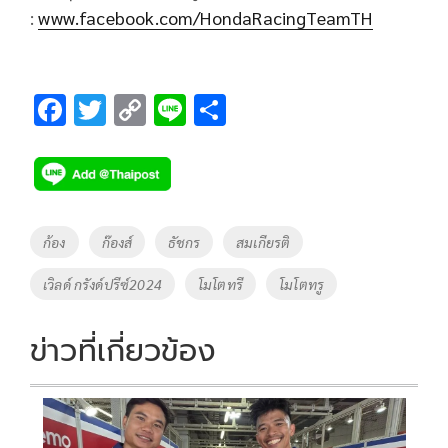
:
www.facebook.com/HondaRacingTeamTH
F
T
C
Li
S
ac
wi
o
n
h
e
tt
p
e
ar
b
er
y
e
o
Li
Tags
ก้อง
ก๊องส์
ธัชกร
สมเกียรติ
o
n
เวิลด์ กรังด์ปรีซ์2024
โมโตทรี
โมโตทรู
k
k
ข่าวที่เกี่ยวข้อง