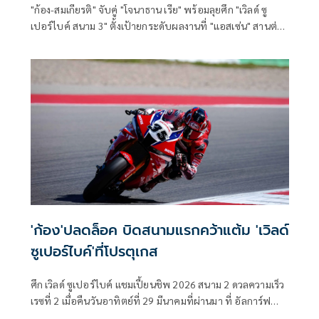
"ก้อง-สมเกียรติ" จับคู่ "โจนาธาน เรีย" พร้อมลุยศึก "เวิลด์ ซู
เปอร์ไบค์ สนาม 3" ตั้งเป้ายกระดับผลงานที่ "แอสเซ่น" สานต่อ
ความคืบหน้าหลังคว้าแต้มแรก
'ก้อง'ปลดล็อค บิดสนามแรกคว้าแต้ม 'เวิลด์
ซูเปอร์ไบค์'ที่โปรตุเกส
ศึก เวิลด์ ซูเปอร์ไบค์ แชมเปี้ยนชิพ 2026 สนาม 2 ดวลความเร็ว
เรซที่ 2 เมื่อคืนวันอาทิตย์ที่ 29 มีนาคมที่ผ่านมา ที่ อัลการ์ฟ
อินเตอร์เนชั่นแนล เซอร์กิต เมืองปอร์ติเมา ประเทศโปรตุเกส