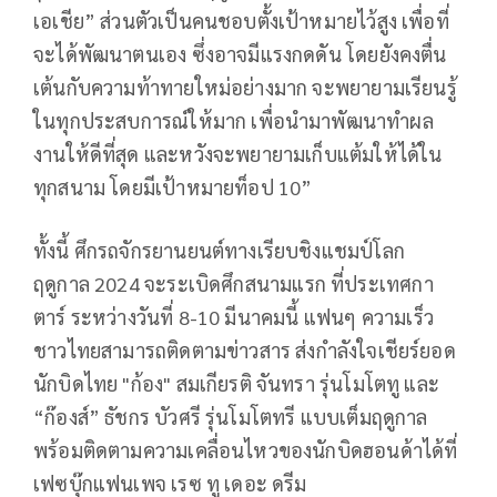
เอเชีย” ส่วนตัวเป็นคนชอบตั้งเป้าหมายไว้สูง เพื่อที่
จะได้พัฒนาตนเอง ซึ่งอาจมีแรงกดดัน โดยยังคงตื่น
เต้นกับความท้าทายใหม่อย่างมาก จะพยายามเรียนรู้
ในทุกประสบการณ์ให้มาก เพื่อนำมาพัฒนาทำผล
งานให้ดีที่สุด และหวังจะพยายามเก็บแต้มให้ได้ใน
ทุกสนาม โดยมีเป้าหมายท็อป
10”
ทั้งนี้ ศึกรถจักรยานยนต์ทางเรียบชิงแชมป์โลก
ฤดูกาล
2024
จะระเบิดศึกสนามแรก ที่ประเทศกา
ตาร์ ระหว่างวันที่
8-10
มีนาคมนี้ แฟนๆ ความเร็ว
ชาวไทยสามารถติดตามข่าวสาร ส่งกำลังใจเชียร์ยอด
นักบิดไทย "ก้อง" สมเกียรติ จันทรา รุ่นโมโตทู และ
“ก๊องส์” ธัชกร บัวศรี รุ่นโมโตทรี แบบเต็มฤดูกาล
พร้อมติดตามความเคลื่อนไหวของนักบิดฮอนด้าได้ที่
เฟซบุ๊กแฟนเพจ เรซ ทู เดอะ ดรีม