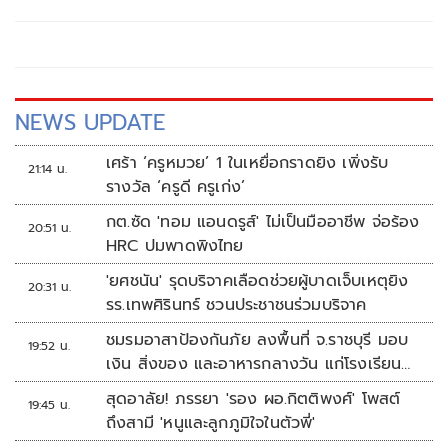
ชิงชัยกันทั้งสิ้น 20 รอบสนาม
NEWS UPDATE
เศร้า ‘ครูหมวย’ 1 ในเหยื่อกราดยิง เพิ่งรับ
21:14 น.
รางวัล ‘ครูดี ครูเก่ง’
กต.ซัด 'ทอม แอนดรูส์' ไม่เป็นมืออาชีพ จ่อร้อง
20:51 น.
HRC ปมพาดพิงไทย
'ยศชนัน' รุดบริจาคเลือดช่วยผู้บาดเจ็บเหตุยิง
20:31 น.
รร.เทพศิรินทร์ ชวนประชาชนร่วมบริจาค
ชมรมอาสาป้องกันภัย ลงพื้นที่ จ.ราชบุรี มอบ
19:52 น.
เงิน สิ่งของ และอาหารกลางวัน แก่โรงเรียน
บ้านหนองน้ำใส
สุดอาลัย! ภรรยา 'รอง ผอ.กิตติพงศ์' โพสต์
19:45 น.
ถึงสามี 'หนูและลูกภูมิใจในตัวพี่'