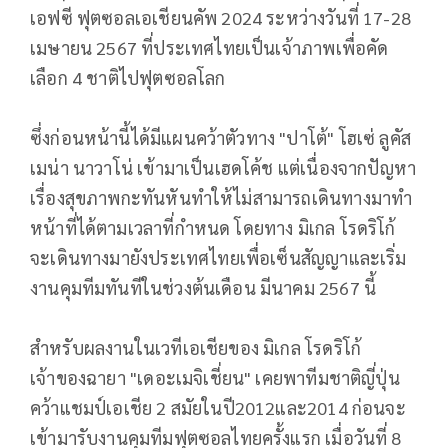
เอฟซี ฟุตซอลเอเชียนคัพ 2024 ระหว่างวันที่ 17-28
เมษายน 2567 ที่ประเทศไทยเป็นเจ้าภาพเพื่อคัด
เลือก 4 ชาติไปฟุตซอลโลก
ซึ่งก่อนหน้านี้ได้มีแผนคว้าตัวทาง "ปาโต้" โฮเซ่ ลูคัส
เมน่า นาวาโน่ เข้ามาเป็นเฮดโค้ช แต่เนื่องจากปัญหา
เรื่องสุขภาพกะทันหันทำให้ไม่สามารถเดินทางมาทำ
หน้าที่ได้ตามเวลาที่กำหนด โดยทาง มิเกล โรดริโก้
จะเดินทางมายังประเทศไทยเพื่อเซ็นสัญญาและเริ่ม
งานคุมทีมทันทีในช่วงต้นเดือน มีนาคม 2567 นี้
สำหรับผลงานในเวทีเอเชียของ มิเกล โรดริโก้
เจ้าของฉายา "เดอะเมจิเชี่ยน" เคยพาทีมชาติญี่ปุ่น
คว้าแชมป์เอเชีย 2 สมัยในปี2012และ2014 ก่อนจะ
เข้ามารับงานคุมทีมฟุตซอลไทยครั้งแรก เมื่อวันที่ 8