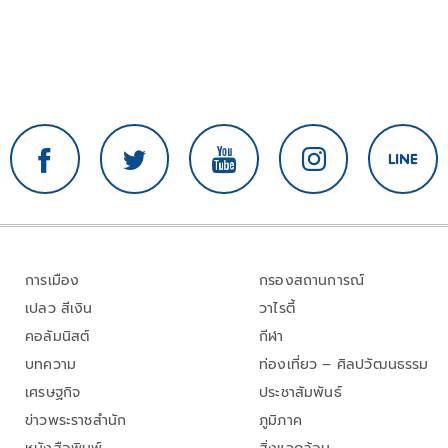
การเมือง
กรองสถานการณ์
เปลว สีเงิน
วาไรตี้
คอลัมนิสต์
กีฬา
บทความ
ท่องเที่ยว – ศิลปวัฒนธรรม
เศรษฐกิจ
ประชาสัมพันธ์
ข่าวพระราชสำนัก
ภูมิภาค