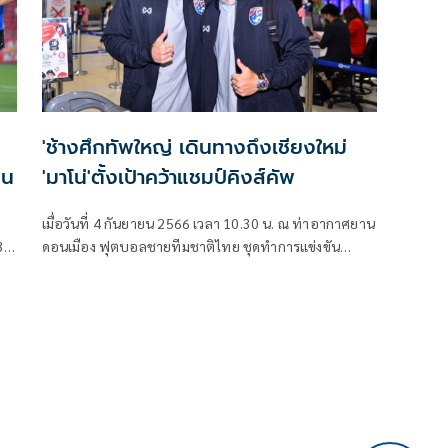
'ช้างศึกทัพใหญ่ เดินทางถึงเชียงใหม่
่น
'มาโน่'ตั้งเป้าคว้าแชมป์คิงส์คัพ
เมื่อวันที่ 4 กันยายน 2566 เวลา 10.30 น. ณ ท่าอากาศยาน
3
ดอนเมือง ฟุตบอลชายทีมชาติไทย ชุดทำการแข่งขัน
ฟุตบอลชิงถ้วยพระราชทานคิงส์คัพ ครั้งที่ 49 เตรียมตัว
ดย
ออกเดินทางไป จังหวัดเชียงใหม่
ศ
ง