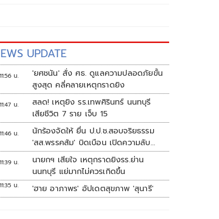
EWS UPDATE
'ยศชนัน' สั่ง ศธ. ดูแลความปลอดภัยขั้น
11:56 น.
สูงสุด คลี่คลายเหตุกราดยิง
สลด! เหตุยิง รร.เทพศิรินทร์ นนทบุรี
11:47 น.
เสียชีวิต 7 ราย เจ็บ 15
นักร้องจัดให้ ยื่น ป.ป.ช.สอบจริยธรรม
11:46 น.
'สส.พรรคส้ม' บิดเบือน เปิดความลับ
'บังเกอร์ทหาร'
นายกฯ เสียใจ เหตุกราดยิงรร.ย่าน
11:39 น.
นนทบุรี แย่มากไม่ควรเกิดขึ้น
11:35 น.
'ฮาย อาภาพร' อัปเดตสุขภาพ 'สุนารี'