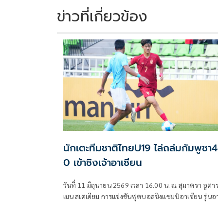
k
k
ข่าวที่เกี่ยวข้อง
นักเตะทีมชาติไทยU19 ไล่ถล่มกัมพูชา4
0 เข้าชิงเจ้าอาเซียน
วันที่ 11 มิถุนายน 2569 เวลา 16.00 น. ณ สุมาตรา อูตา
เมน สเตเดียม การแข่งขันฟุตบอลชิงแชมป์อาเซียน รุ่นอา
ไม่เกิน 19 ปี รอบรองชนะเลิศ ฟุตบอลทีมชาติไทยรุ่นอา