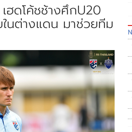
ฟ' เฮดโค้ชช้างศึกU20
ยในต่างแดน มาช่วยทีม
N