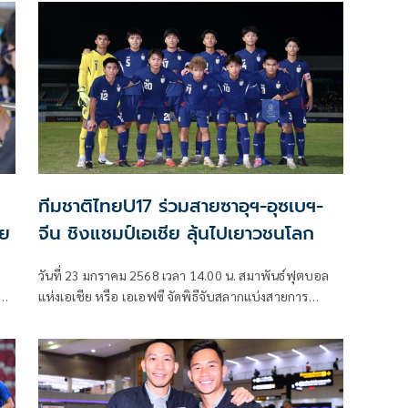
ประเทศ ซาอุดีอาระเบีย เพื่อเข้าร่วมการแข่งขันฟุตบอลชิง
แชมป์เอเชีย รุ่นอายุไม่เกิน 23 ปี รอบสุดท้าย การเดินทาง
ครั้งนี้นำโดย ธวัชขัย ดำรงอ่องตระกูล หัวหน้าผู้ฝึกสอน
พร้อมด้วยนักเตะทั้ง 23 ราย
ทีมชาติไทยU17 ร่วมสายซาอุฯ-อุซเบฯ-
ีย
จีน ชิงแชมป์เอเชีย ลุ้นไปเยาวชนโลก
วันที่ 23 มกราคม 2568 เวลา 14.00 น. สมาพันธ์ฟุตบอล
ย
แห่งเอเชีย หรือ เอเอฟซี จัดพิธีจับสลากแบ่งสายการ
ป
แข่งขันฟุตบอลชิงแชมป์เอเชีย รุ่นอายุไม่เกิน 17 รอบ
น
สุดท้าย หรือ AFC U17 Asian Cup 2025 ที่ประเทศ
ซาอุดีอาระเบีย ที่จะทำการแข่งขันระหว่างวันที่ 3-20
เมษายน 2568