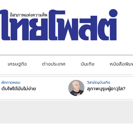
เศรษฐกิจ
ต่างประเทศ
บันเทิง
หนังสือพิม
ผักกาดหอม
วิสามัญบันเทิง
ดับไฟใต้มันไม่ง่าย
สุภาพบุรุษผู้อาวุโส?