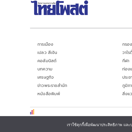
การเมือง
กรอง
เปลว สีเงิน
วาไรตี
คอลัมนิสต์
กีฬา
บทความ
ท่อง
เศรษฐกิจ
ประชา
ข่าวพระราชสำนัก
ภูมิภ
หนังสือพิมพ์
สิ่งแ
เราใช้คุกกี้เพื่อพัฒนาประสิทธิภาพ และ