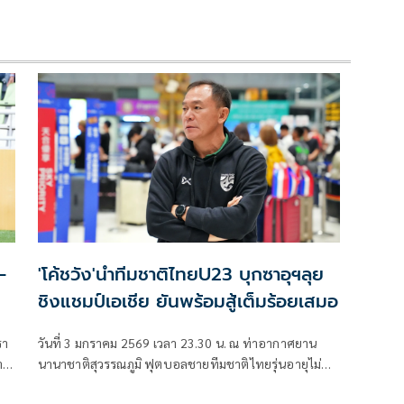
-
'โค้ชวัง'นำทีมชาติไทยU23 บุกซาอุฯลุย
ชิงแชมป์เอเชีย ยันพร้อมสู้เต็มร้อยเสมอ
รา
วันที่ 3 มกราคม 2569 เวลา 23.30 น. ณ ท่าอากาศยาน
ยุ
นานาชาติสุวรรณภูมิ ฟุตบอลชายทีมชาติไทยรุ่นอายุไม่
ยุ
เกิน 23 ปี รวมตัวกัน เพื่อเตรียมออกเดินทางไปกรุงริยาดห์