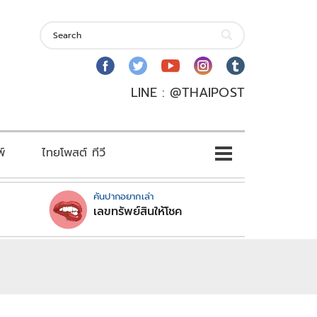
LINE : @THAIPOST
พ์
ไทยโพสต์ ทีวี
คันปากอยากเล่า
เลขทรัพย์สินให้โชค