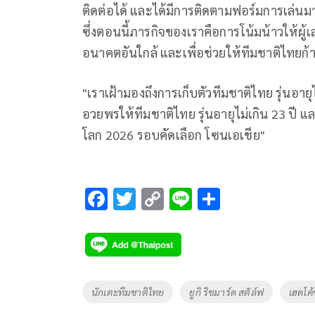
ติดต่อได้ และได้มีการติดตามฟอร์มการเล่นม
ซึ่งตอนนี้ภารกิจของเราคือการโน้มน้าวให้ผู้เ
อนาคตอันใกล้ และเพื่อช่วยให้ทีมชาติไทยก้าวไ
"เราเฝ้ามองถึงการเก็บตัวทีมชาติไทย รุ่นอายุ
อวยพรให้ทีมชาติไทย รุ่นอายุไม่เกิน 23 ปี
โลก 2026 รอบคัดเลือก โซนเอเชีย"
F
T
C
Li
S
ac
wi
o
n
h
e
tt
p
e
ar
b
er
y
e
o
Li
Tags
นักเตะทีมชาติไทย
ยูกิ ริชมาร์ด สตัล์ฟ
เฮดโค้
o
n