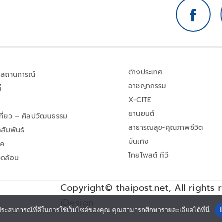
ต่างประเทศ
สถานการณ์
อาชญากรรม
้
X-CITE
ยานยนต์
เที่ยว – ศิลปวัฒนธรรม
สาธารณสุข-คุณภาพชีวิต
สัมพันธ์
บันเทิง
าค
ไทยโพสต์ ทีวี
วดล้อม
Copyright© thaipost.net, All rights 
iDesign
ประสบการณ์ที่ดีในการใช้เว็บไซต์ของคุณ คุณสามารถศึกษารายละเอียดได้ที่นี่