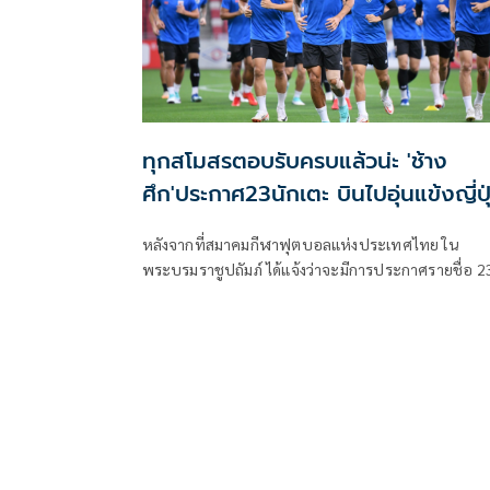
ทุกสโมสรตอบรับครบแล้วน่ะ 'ช้าง
ศึก'ประกาศ23นักเตะ บินไปอุ่นแข้งญี่ปุ
หลังจากที่สมาคมกีฬาฟุตบอลแห่งประเทศไทย ใน
พระบรมราชูปถัมภ์ ได้แจ้งว่าจะมีการประกาศรายชื่อ 2
นักกีฬาฟุตบอลทีมชาติไทย ชุดทำการแข่งขันฟุตบอล
กระชับมิตรกับทีมชาติญี่ปุ่น ในวันที่ 1 มกราคม 2567 โ
กำหนดเปิดรายชื่อวันจันทร์ที่ 18 ธันวาคม ที่ผ่านมา แต่
ปรากฏว่า ทางสมาคมกีฬาฟุตบอลฯ ได้เลื่อนวันประกา
ตัว โดยมีกระแสข่าวว่าเป็นเพราะบางสโมสร ที่สมาคมฯส่
หนังสือขอตัวนักเตะไป ยังไม่ได้มีการตอบรับกลับมา จน
เป็นสาเหตุที่ทำให้ต้องเลื่อนการประกาศตัวนักเตะนั้น