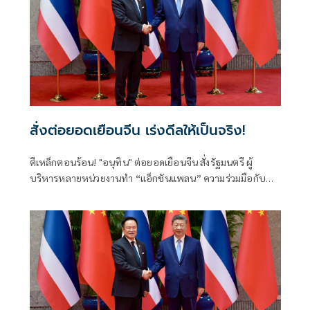
สั่งต่อยอดเยือนจีน เร่งดีลให้เป็นจริง!
ตีเหล็กตอนร้อน! "อนุทิน" ต่อยอดเยือนจีน สั่งรัฐมนตรี ผู้
บริหารหลายหน่วยงานทำ “แอ็กชันแพลน” ความร่วมมือกับ
รัฐบาลจีนให้เป็นรูปธรรม ทั้งด้านการค้าการลงทุน ความมั่นคง
การปราบปรามอาชญากรรมข้ามชาติ การท่องเที่ยว เทคโนโลยี
แห่งอนาคตทั้งเอไอและอีวี ชูวิศวกรการเมืองฝ่าวิกฤตโลกไร้
ระเบียบ ลุยปฏิรูปราชการ-สร้างคน ดันเศรษฐกิจกระจายตัว
ระดมพลังคนไทยยกกำลังประเทศ