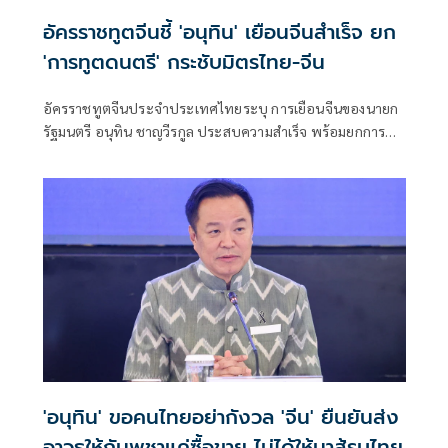
อัครราชทูตจีนชี้ 'อนุทิน' เยือนจีนสำเร็จ ยก
'การทูตดนตรี' กระชับมิตรไทย-จีน
อัครราชทูตจีนประจำประเทศไทยระบุ การเยือนจีนของนายก
รัฐมนตรี อนุทิน ชาญวีรกูล ประสบความสำเร็จ พร้อมยกการขับ
ร้องเพลง "เถียนมี่
'อนุทิน' ขอคนไทยอย่ากังวล 'จีน' ยืนยันส่ง
อาวุธให้กัมพูชาแค่ซื้อขาย ไม่ได้ให้มาสู้รบไทย