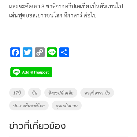
และจะคัดเอา 8 ชาติจากทวีปเอเชีย เป็นตัวแทนไป
เล่นฟุตบอลเยาวชนโลก ที่กาตาร์ ต่อไป
F
T
C
Li
S
ac
wi
o
n
h
e
tt
p
e
ar
b
er
y
e
o
Li
Tags
17ปี
จีน
ชิงแชปม์เอเชีย
ซาอุดิอาราเบีย
o
n
นักเตะทีมชาติไทย
อุซเบกิสถาน
k
k
ข่าวที่เกี่ยวข้อง