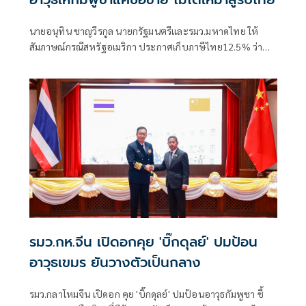
นายอนุทิน ชาญวีรกูล นายกรัฐมนตรีและรมว.มหาดไทย ให้
สัมภาษณ์กรณีสหรัฐอเมริกา ประกาศเก็บภาษีไทย12.5% ว่า
เป็นการปรับให้เข้าเกณฑ์ ได้รับรายงานเบื้องต้นว่าไทยได้
12.5% ตนเร่งให้หน่วยงานที่เกี่ยวของไปดำเนินการแก้ไข ซึ่งมี
เรื่องที่เกี่ยวกับแรงงานภาคบังคับอะไรสักอย่างหนึ่ง ตนยังต้อง
ไปลงในรายละเอียดว่าทำไมไม่มีการดำเนินการด้านนี้ให้เ
รมว.กห.จีน เปิดอกคุย 'บิ๊กดุลย์' ปมป้อน
อาวุธเขมร ยันวางตัวเป็นกลาง
รมว.กลาโหมจีน เปิดอก คุย 'บิ๊กดุลย์' ปมป้อนอาวุธกัมพูชา ชี้