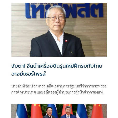
จับตา! จีนนำเครื่องบินรุ่นใหม่ฝึกรบกับไทย
อาจมีเซอร์ไพรส์
นายนันทิวัฒน์ สามารถ อดีตเลขานุการรัฐมนตรีว่าการกระทรวง
การต่างประเทศ และอดีตรองผู้อำนวยการสำนักข่าวกรองแห่ง
ชาติ โพสต์ข้อความผ่านเฟซบุ๊กในหัวข้อ "สัมพันธ์แนบแน่น"