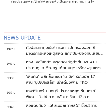
สองประเทศคือมิตรที่ดีต้องวางตัวเป็นกลาง ด้าน รมว.กห.ไทย
ใช้นอกรอบซักส่งอาวุธเพิ่ม
NEWS UPDATE
ทั่วประเทศคุมเข้ม! กรมการปกครองออก 6
10:01 น.
มาตรการหลังเหตุสลด สกัดปืน-ป้องกันเลียน
แบบ
ห่วงแผลใจหลังเหตุสลด! รัฐส่งทีม MCATT
9:47 น.
ประกบดูแลเด็ก-ครู เตือนหยุดแชร์ภาพรุนแรง
'เสือคิม' พลิกล็อกชนะ 'นาบิล' รับโบนัส 1.7
9:38 น.
ล้าน 'ซุปเปอร์เล็ก' เข่าเดี้ยงพ่าย TKO
เทพศิรินทร์ นนทบุรี ประกาศหยุดเรียนกรณี
9:37 น.
พิเศษ 10-14 ส.ค. กลับมาเรียน 17 ส.ค.
สื่อแดนกิมจิ แฉ! ส.บอลเกาหลีใต้ ซื้อบริการ
9:34 น.