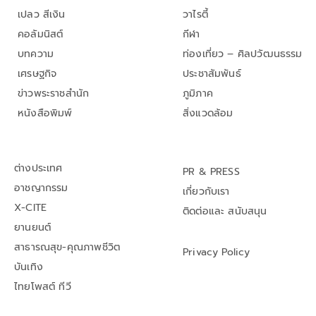
เปลว สีเงิน
วาไรตี้
คอลัมนิสต์
กีฬา
บทความ
ท่องเที่ยว – ศิลปวัฒนธรรม
เศรษฐกิจ
ประชาสัมพันธ์
ข่าวพระราชสำนัก
ภูมิภาค
หนังสือพิมพ์
สิ่งแวดล้อม
ต่างประเทศ
PR & PRESS
อาชญากรรม
เกี่ยวกับเรา
X-CITE
ติดต่อและ สนับสนุน
ยานยนต์
สาธารณสุข-คุณภาพชีวิต
Privacy Policy
บันเทิง
ไทยโพสต์ ทีวี