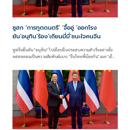
ซูฮก ‘การทูตดนตรี’ ‘จื้ออู่ ’ออกโรง
ยัน‘อนุทิน’ร้อง‘เถียนมี่มี่’ชนะใจคนจีน
ทูตจีนยืนยัน "อนุทิน" ไปเยือนจีนประสบความสำเร็จอย่างยิ่ง
หล่อหลอมเป็นความสัมพันธ์แบบ "จีนไทยพี่น้องกัน" เผย "เถีย
นมี่มี่" เป็นการทูตดนตรี ผู้นำไทยสามารถชนะใจผู้คนได้ ขณะที่
นายกฯ