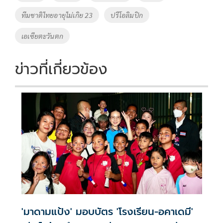
o
n
ทีมชาติไทยอายุไม่เกิย 23
ปรีโอลิมปิก
k
k
เอเซียตะวันตก
ข่าวที่เกี่ยวข้อง
'มาดามแป้ง' มอบบัตร 'โรงเรียน-อคาเดมี'