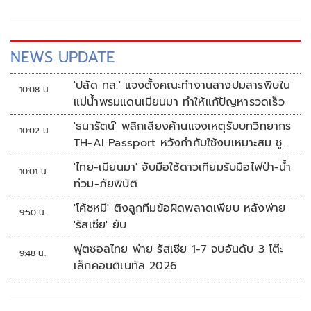
NEWS UPDATE
'ปลัด ทส.' แจงตั้งคณะทำงานสางปมสารพิษใน
10:08 น.
แม่น้ำพรมแดนเมียนมา ทำให้แก้ปัญหารวดเร็ว
'ธนารัตน์' พลิกเสียงค้านแจงเหตุรับบทวิทยากร
10:02 น.
TH-AI Passport หวังกำกับใช้งบเหมาะสม ชู
จุดเด่นคนไทยได้ใช้ AI ระดับโปร ลดเหลื่อมล้ำ
'ไทย-เมียนมา' จับมือใช้ดาวเทียมรับมือไฟป่า-น้ำ
10:01 น.
ทางเทคโนโลยี เซฟงบไปกว่า900ล้าน เชื่อหาก
ท่วม-ภัยพิบัติ
ใช้เต็มที่เอกชนขาดทุนย่อยยับ
'โค้ชหมี' ติงลูกทีมข้อผิดพลาดเพียบ หลังพ่าย
9:50 น.
'รัสเซีย' ยับ
ฟุตซอลไทย พ่าย รัสเซีย 1-7 จบอันดับ 3 โต๊ะ
9:48 น.
เล็กคอนติเนทัล 2026