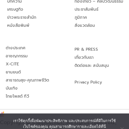
บทความ
ท่องเที่ยว – ศิลปวัฒนธรรม
เศรษฐกิจ
ประชาสัมพันธ์
ข่าวพระราชสำนัก
ภูมิภาค
หนังสือพิมพ์
สิ่งแวดล้อม
ต่างประเทศ
PR & PRESS
อาชญากรรม
เกี่ยวกับเรา
X-CITE
ติดต่อและ สนับสนุน
ยานยนต์
สาธารณสุข-คุณภาพชีวิต
Privacy Policy
บันเทิง
ไทยโพสต์ ทีวี
เราใช้คุกกี้เพื่อพัฒนาประสิทธิภาพ และประสบการณ์ที่ดีในการใช้
Copyright© thaipost.net, All rights reserved.,
เว็บไซต์ของคุณ คุณสามารถศึกษารายละเอียดได้ที่นี่