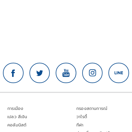
การเมือง
กรองสถานการณ์
เปลว สีเงิน
วาไรตี้
คอลัมนิสต์
กีฬา