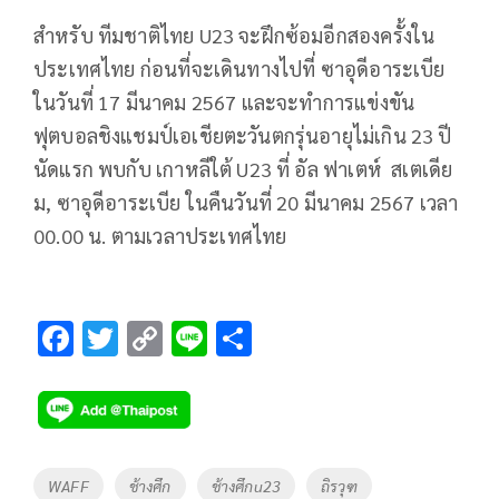
สำหรับ ทีมชาติไทย U23 จะฝึกซ้อมอีกสองครั้งใน
ประเทศไทย ก่อนที่จะเดินทางไปที่ ซาอุดีอาระเบีย
ในวันที่ 17 มีนาคม 2567 และจะทำการแข่งขัน
ฟุตบอลชิงแชมป์เอเชียตะวันตกรุ่นอายุไม่เกิน 23 ปี
นัดแรก พบกับ เกาหลีใต้ U23 ที่ อัล ฟาเตห์ สเตเดีย
ม, ซาอุดีอาระเบีย ในคืนวันที่ 20 มีนาคม 2567 เวลา
00.00 น. ตามเวลาประเทศไทย
F
T
C
Li
S
ac
wi
o
n
h
e
tt
p
e
ar
b
er
y
e
o
Li
Tags
WAFF
ช้างศึก
ช้างศึกu23
ถิรวุฑ