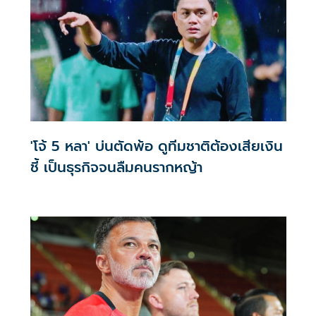
'โจ้ 5 หลา' บ่นตัดพ้อ ดูทีมชาติต้องเสียเงิน
ชี้ เป็นธุรกิจจนลืมคนรากหญ้า