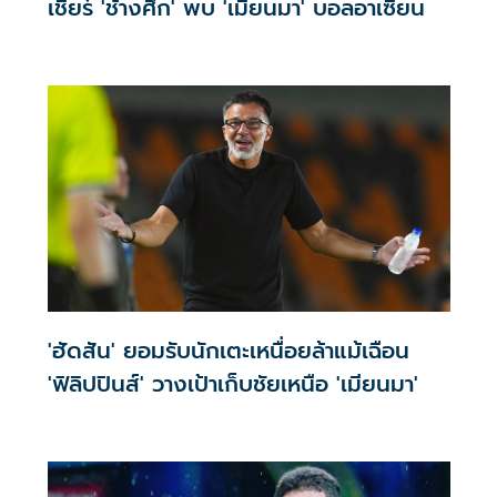
เชียร์ 'ช้างศึก' พบ 'เมียนมา' บอลอาเซียน
'ฮัดสัน' ยอมรับนักเตะเหนื่อยล้าแม้เฉือน
'ฟิลิปปินส์' วางเป้าเก็บชัยเหนือ 'เมียนมา'