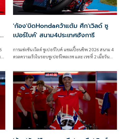
'ก้อง'บิดHondaคว้าแต้ม ศึก'เวิลด์ ซู
เปอร์ไบค์' สนาม4ประเทศฮังการี
 6
การแข่งขัน เวิลด์ ซูเปอร์ไบค์ แชมเปี้ยนชิพ 2026 สนาม 4
มา
ดวลความเร็วในรอบซูเปอร์โพลเรซ และ เรซที่ 2 เมื่อวัน
อาทิตย์ที่ 3 พฤษภาคมที่ผ่านมา ที่ สนาม บาลาตอน พาร์ค
เซอร์กิต ประเทศฮังการี ท่ามกลางการติดตามของแฟน
มอเตอร์สปอร์ตทั่วโลก