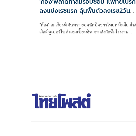
'ก้อง'พลาดท่าล้มรอบซ้อม แพทย์เบรก
ลงแข่งเรซแรก ลุ้นฟื้นตัวลงเรซ2วัน
อาทิตย์นี้
"ก้อง" สมเกียรติ จันทรา ยอดนักบิดชาวไทยหนึ่งเดียวใน
เวิลด์ ซูเปอร์ไบค์ แชมเปี้ยนชิพ จากสังกัดทีมโรงงาน
ฮอนด้า เอชอาร์ซี เสียหลักล้มในการซ้อมครั้งที่ 3 ก่อนที่
แพทย์จะแถลงมีมติให้ถอนตัวจากการแข่งขันเรซแรกในว
เสาร์ เพื่อรักษาอาการบาดเจ็บ เตรียมลุ้นคัมแบ็กในวัน
อาทิตย์นี้ที่ ทีที เซอร์กิต แอสเซ่น ประเทศเนเธอร์แลนด์