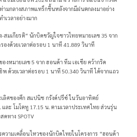
 ท่ามกลางสภาพแทร็กชื้นหลังจากมีฝนตกลงมาอย่าง
รทำเวลาอย่างมาก
้อง-สมเกียรติ“ นักบิดขวัญใจชาวไทยหมายเลข
35
จาก
รองด้วยเวลาต่อรอบ
1
นาที
41.889
วินาที
จ้าของหมายเลข
5
จาก ฮอนด้า ทีม เอเชีย คว้ากริด
นชิพ ด้วยเวลาต่อรอบ
1
นาที
50.340
วินาที ได้จากแถว
ิศของศึก สแปนิช กรังด์ปรีซ์ ในวันอาทิตย์
 และ โมโตทู
17.15
น. ตามเวลาประเทศไทย ส่วนรุ่น
อดสดทาง
SPOTV
รความเคลื่อนไหวของนักบิดไทยในโครงการ “ฮอนด้า