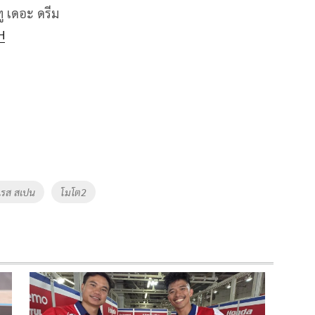
ู เดอะ ดรีม
H
เรส สเปน
โมโต2