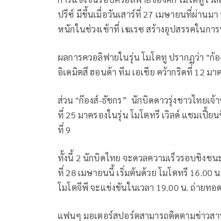
ปรีซ์ มีขึ้นเมื่อวันเสาร์ที่
27
เมษายนที่ผ่านมา
หนักในช่วงเช้าที่ เฆเรซ สร้างอุปสรรคในกา
ผลการควอลิฟายในรุ่น โมโตทู ปรากฏว่า "ก
อิเดมิตสึ ฮอนด้า ทีม เอเชีย คว้ากริดที่
12
มาค
ส่วน "ก๊องส์-ธัชกร” นักบิดดาวรุ่งชาวไทยเ
ที่
25
มาครองในรุ่น โมโตทรี เวิลด์ แชมเปี้ย
ที่
9
ทั้งนี้
2
นักบิดไทย จะดวลความเร็วรอบชิงชนะเล
ที่
28
เมษายนนี้ เริ่มต้นด้วย โมโตทรี
16.00
น.
โมโตจีพี จะแข่งขันในเวลา
19.00
น. ถ่ายท
แฟนๆ มอเตอร์สปอร์ตสามารถติดตามข่าวสา