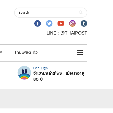
LINE : @THAIPOST
พ์
ไทยโพสต์ ทีวี
มองมุมสูง
จำเขามาเล่าให้ฟัง : เมื่อเราอายุ
80 ปี