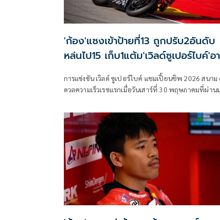
'ก้อง'แซงเข้าป้ายที่13 ถูกปรับ2อันดับ
หล่นไป15 เก็บ1แต้ม'เวิลด์ซูเปอร์ไบค์'อา
รากอนเรซแรก
การแข่งขัน เวิลด์ ซูเปอร์ไบค์ แชมเปี้ยนชิพ 2026 สนาม
ดวลความเร็วเรซแรกเมื่อวันเสาร์ที่ 30 พฤษภาคมที่ผ่าน
ที่ สนาม มอเตอร์แลนด์ อารากอน ประเทศสเปน