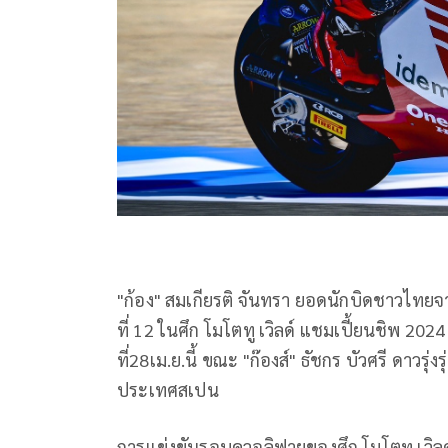
"
ก้อง" สมเกียรติ จันทรา ยอดนักบิดชาวไทยจา
ที่
12
ในศึก โมโตทู เวิลด์ แชมเปี้ยนชิพ
2024
ที่28เม.ย.นี้ ขณะ "ก๊องส์" ธัชกร บัวศรี ดาวรุ
ประเทศสเปน
การแข่งขันรอบควอลิฟายของศึก โมโตทู เวิลด