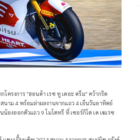
กโครงการ "ฮอนด้า เรซ ทู เดอะ ดรีม" คว้ากริด
สนาม
4
พร้อมล่าผลงานจากแถว
4
เย็นวันอาทิตย์
่งรุ่นน้องออกตัวแถว
9
โมโตทรี ที่ เซอร์กิโต เด เฆเรซ
์ แชมเปี้ยนชิพ
2024
สนาม
4
รายการ สแปนิช กรังด์