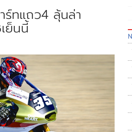
าร์ทแถว4 ลุ้นล่า
เย็นนี้
N