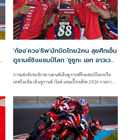
'ก้อง'ควง'ชิพ'นักบิดไทย2คน ลุยศึกเอ็น
ดูรานซ์ชิงแชมป์โลก 'ซูซูกะ เอท อาวเวอร์
ส'
การแข่งขันรถจักรยานยนต์เอ็นดูรานซ์ชิงแชมป์โลกหรือ
เอฟไอเอ็ม เอ็นดูรานซ์ เวิลด์ แชมเปี้ยนชิพ 2026 รายการ
โคคา-โคล่า ซูซูกะ เอท อาวเวอร์ส เอ็นดูแรนซ์ โรด เรซ ครั้ง
ที่ 47 มีกำหนดจัดขึ้นในวันที่ 3-5 กรกฎาคม ณ สนามซูซูกะ
เซอร์กิต ประเทศญี่ปุ่น โดยในปีนี้นับเป็นครั้งแรกใน
ประวัติศาสตร์ที่มีนักแข่งไทยจาก “ฮอนด้า เรซซิ่ง ไทย
แลนด์” เข้าร่วมการแข่งขันพร้อมกันถึง 2 คนซึ่งก็คือ “ก้อง”
สมเกียรติ จันทรา และ “ชิพ” นครินทร์ อธิรัฐภูวภัทร์