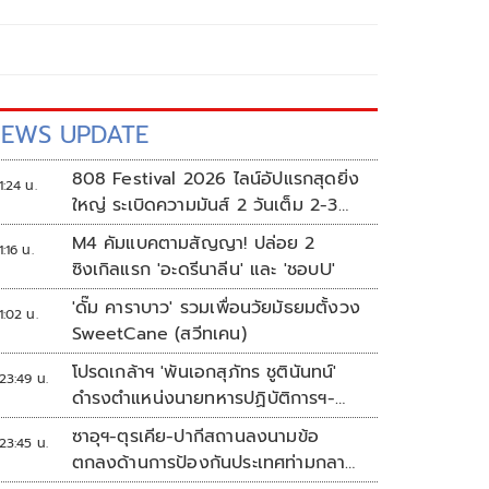
EWS UPDATE
808 Festival 2026 ไลน์อัปแรกสุดยิ่ง
1:24 น.
ใหญ่ ระเบิดความมันส์ 2 วันเต็ม 2-3
ต.ค.นี้
M4 คัมแบคตามสัญญา! ปล่อย 2
1:16 น.
ซิงเกิลแรก 'อะดรีนาลีน' และ 'ชอบU'
'ดั๊ม คาราบาว' รวมเพื่อนวัยมัธยมตั้งวง
1:02 น.
SweetCane (สวีทเคน)
โปรดเกล้าฯ 'พันเอกสุภัทร ชูตินันทน์'
23:49 น.
ดำรงตำแหน่งนายทหารปฏิบัติการฯ-
พระราชทานยศ 'พลตรี'
ซาอุฯ-ตุรเคีย-ปากีสถานลงนามข้อ
23:45 น.
ตกลงด้านการป้องกันประเทศท่ามกลาง