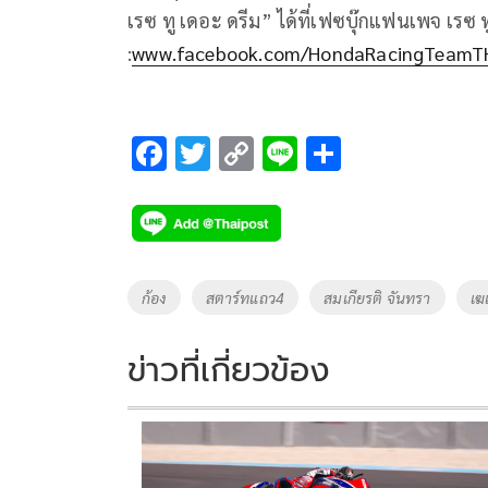
เรซ ทู เดอะ ดรีม” ได้ที่เฟซบุ๊กแฟนเพจ เรซ ท
:
www.facebook.com/HondaRacingTeamT
F
T
C
Li
S
ac
wi
o
n
h
e
tt
p
e
ar
b
er
y
e
o
Li
Tags
ก้อง
สตาร์ทแถว4
สมเกียรติ จันทรา
เฆ
o
n
k
k
ข่าวที่เกี่ยวข้อง