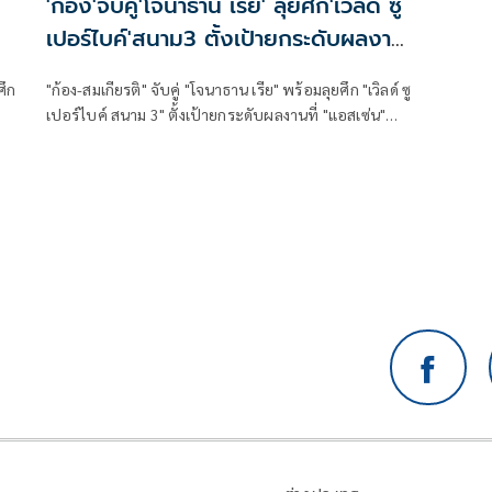
'ก้อง'จับคู่'โจนาธาน เรีย' ลุยศึก'เวิลด์ ซู
เปอร์ไบค์'สนาม3 ตั้งเป้ายกระดับผลงาน
ที่'แอสเซ่น'
ศึก
"ก้อง-สมเกียรติ" จับคู่ "โจนาธาน เรีย" พร้อมลุยศึก "เวิลด์ ซู
เปอร์ไบค์ สนาม 3" ตั้งเป้ายกระดับผลงานที่ "แอสเซ่น"
ทีม
สานต่อความคืบหน้าหลังคว้าแต้มแรก
ัน