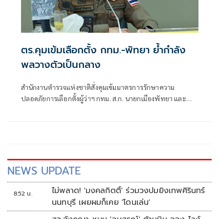
ตร.คุมเข้มเลือกตั้ง กทม.-พัทยา ย้ำกำลัง
พลวางตัวเป็นกลาง
สำนักงานตำรวจแห่งชาติสั่งคุมเข้มมาตรการรักษาความ
ปลอดภัยการเลือกตั้งผู้ว่าฯ กทม. ส.ก. นายกเมืองพัทยา และ
สมาชิกสภาเมืองพัทยา
NEWS UPDATE
ไม่พลาด! 'มงคลกิตติ์' ร่วมวงปมยิงเทพศิรินทร์
8:52 น.
นนทบุรี เผยผมก็เคย 'โดนเล่น'