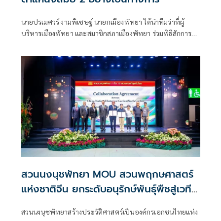
นายปรเมศวร์ งามพิเชษฐ์ นายกเมืองพัทยา ได้นำทีมว่าที่ผู้
บริหารเมืองพัทยา และสมาชิกสภาเมืองพัทยา ร่วมพิธีสักการะ
สิ่งศักดิ์สิทธิ์ประจำศาลาว่าการเมืองพัทยา
สวนนงนุชพัทยา MOU สวนพฤกษศาสตร์
แห่งชาติจีน ยกระดับอนุรักษ์พันธุ์พืชสู่เวที
โลก
สวนนงนุชพัทยาสร้างประวัติศาสตร์เป็นองค์กรเอกชนไทยแห่ง