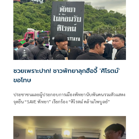
ซวยเพราะปาก! ชาวพัทยาลุกฮือจี้ 'ศิโรตม์'
ขอโทษ
ประชาชนและผู้ประกอบการเมืองพัทยานับพันคนรวมตัวแสดง
จุดยืน “SAVE พัทยา” เรียกร้อง “ศิโรตม์ คล้ามไพบูลย์”