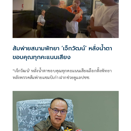
ส้มพ่ายสนามพัทยา ‘เจ็กวัฒน์‘ หลั่งน้ำตา
ขอบคุณทุกคะแนนเสียง
“เจ็กวัฒน์‘ หลั่งน้ำตาขอบคุณทุกคะแนนเสียงเลือกตั้งพัทยา
หลังพรรคส้มพ่ายแชมป์เก่า ฝากช่วยดูแลปชช.