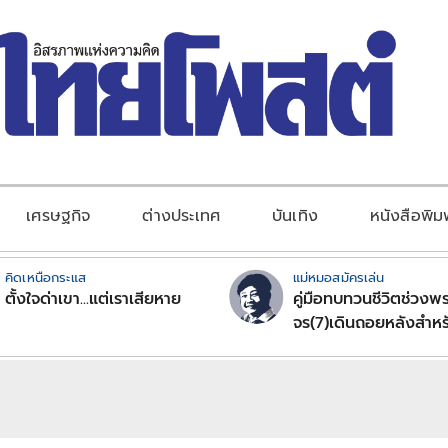
เศรษฐกิจ
ต่างประเทศ
บันเทิง
หนังสือพิม
คิดเหนือกระแส
แม่หมอสมัครเล่น
ตั้งใจด่าเขา...แต่เราเสียหาย
คู่มือทบทวนชีวิตช่วงพร
จร(7)เดินถอยหลังสำหร
ลัคนาราศีตอนที่2