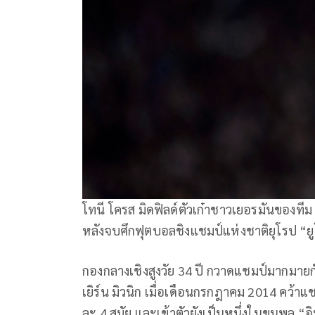
โทนี โครส มิดฟิลด์ตัวเก๋าชาวเยอรมันของที
หลังจบศึกฟุตบอลชิงแชมป์แห่งชาติยุโรป “ยู
กองกลางเชิงสูงวัย 34 ปี กวาดแชมป์มากมายกั
เยิร์น มิวนิก เมื่อเดือนกรกฎาคม 2014 คว้าแช
ละ 4 สมัย และเข้าตัวยังเป็นหนึ่งในขุนพล 