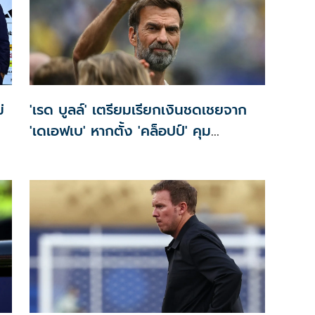
่
'เรด บูลล์' เตรียมเรียกเงินชดเชยจาก
'เดเอฟเบ' หากตั้ง 'คล็อปป์' คุม
'เยอรมนี'