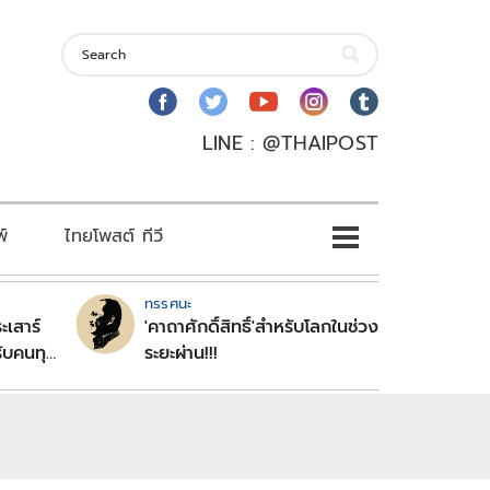
LINE : @THAIPOST
พ์
ไทยโพสต์ ทีวี
ทรรศนะ
ะเสาร์
'คาถาศักดิ์สิทธิ์'สำหรับโลกในช่วง
ับคนทุก
ระยะผ่าน!!!