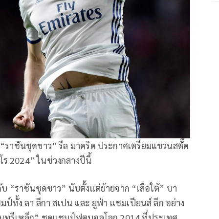
ม “ราชันชุดขาว” รีล มาดริด ประกาศเตรียมแขวนสตั๊ด
โร 2024” ในช่วงกลางปีนี้
บ “ราชันชุดขาว” นับตั้งแต่ย้ายจาก “เสือใต้” บา
มป์ทั้ง ลา ลีกา สเปน และ ยูฟ่า แชมเปียนส์ ลีก อย่าง
“อินทรีเหล็ก” ชุดแชมป์ฟุตบอลโลก 2014 ที่ประเทศ