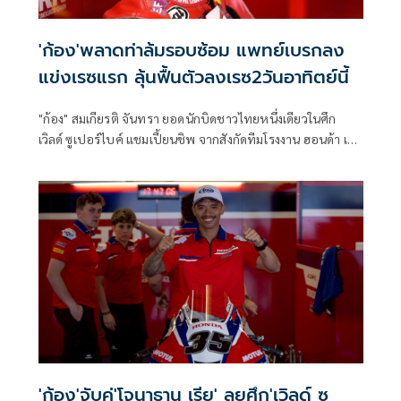
'ก้อง'พลาดท่าล้มรอบซ้อม แพทย์เบรกลง
แข่งเรซแรก ลุ้นฟื้นตัวลงเรซ2วันอาทิตย์นี้
"ก้อง" สมเกียรติ จันทรา ยอดนักบิดชาวไทยหนึ่งเดียวในศึก
เวิลด์ ซูเปอร์ไบค์ แชมเปี้ยนชิพ จากสังกัดทีมโรงงาน ฮอนด้า เอ
ชอาร์ซี เสียหลักล้มในการซ้อมครั้งที่ 3 ก่อนที่ทีมแพทย์จะแถลง
มีมติให้ถอนตัวจากการแข่งขันเรซแรกในวันเสาร์ เพื่อรักษา
อาการบาดเจ็บ เตรียมลุ้นคัมแบ็กในวันอาทิตย์นี้ที่ ทีที เซอร์กิต
แอสเซ่น ประเทศเนเธอร์แลนด์
'ก้อง'จับคู่'โจนาธาน เรีย' ลุยศึก'เวิลด์ ซู