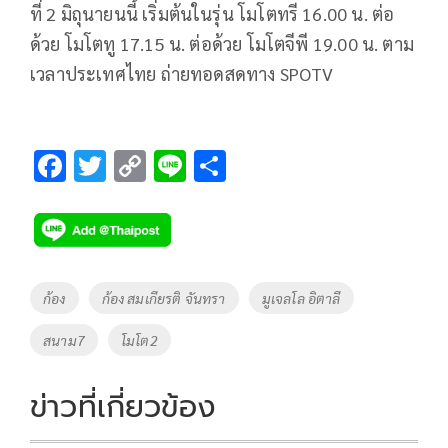
ที่
2
มิถุนายนนี้ เริ่มต้นในรุ่น โมโตทรี
16.00
น. ต่อ
ด้วย โมโตทู
17.15
น. ต่อด้วย โมโตจีพี
19.00
น. ตาม
เวลาประเทศไทย ถ่ายทอดสดทาง
SPOTV
F
T
C
Li
S
ac
wi
o
n
h
e
tt
p
e
ar
b
er
y
e
o
Li
Tags
ก้อง
ก้อง สมเกียรติ จันทรา
มูเจลโล อิตาลี
o
n
สนาม7
โมโต2
k
k
ข่าวที่เกี่ยวข้อง