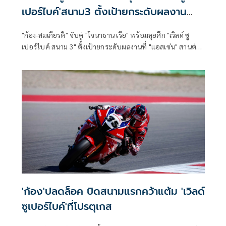
เปอร์ไบค์'สนาม3 ตั้งเป้ายกระดับผลงาน
ที่'แอสเซ่น'
"ก้อง-สมเกียรติ" จับคู่ "โจนาธาน เรีย" พร้อมลุยศึก "เวิลด์ ซู
เปอร์ไบค์ สนาม 3" ตั้งเป้ายกระดับผลงานที่ "แอสเซ่น" สานต่อ
ความคืบหน้าหลังคว้าแต้มแรก
'ก้อง'ปลดล็อค บิดสนามแรกคว้าแต้ม 'เวิลด์
ซูเปอร์ไบค์'ที่โปรตุเกส