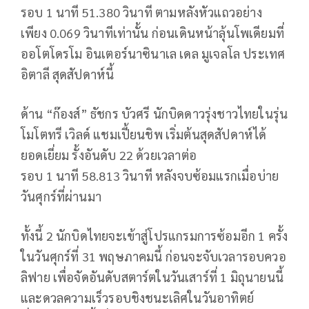
รอบ
1
นาที
51.380
วินาที ตามหลังหัวแถวอย่าง
เพียง
0.069
วินาทีเท่านั้น ก่อนเดินหน้าลุ้นโพเดียมที่
ออโตโดรโม อินเตอร์นาซินาเล เดล มูเจลโล ประเทศ
อิตาลี สุดสัปดาห์นี้
ด้าน “ก๊องส์” ธัชกร บัวศรี นักบิดดาวรุ่งชาวไทยในรุ่น
โมโตทรี เวิลด์ แชมเปี้ยนชิพ เริ่มต้นสุดสัปดาห์ได้
ยอดเยี่ยม รั้งอันดับ
22
ด้วยเวลาต่อ
รอบ
1
นาที
58.813
วินาที หลังจบซ้อมแรกเมื่อบ่าย
วันศุกร์ที่ผ่านมา
ทั้งนี้
2
นักบิดไทยจะเข้าสู่โปรแกรมการซ้อมอีก
1
ครั้ง
ในวันศุกร์ที่
31
พฤษภาคมนี้ ก่อนจะจับเวลารอบควอ
ลิฟาย เพื่อจัดอันดับสตาร์ตในวันเสาร์ที่
1
มิถุนายนนี้
และดวลความเร็วรอบชิงชนะเลิศในวันอาทิตย์