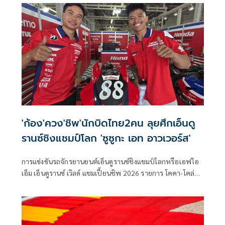
'ก้อง'ควง'ชิพ'นักบิดไทย2คน ลุยศึกเอ็นดู
รานซ์ชิงแชมป์โลก 'ซูซูกะ เอท อาวเวอร์ส'
การแข่งขันรถจักรยานยนต์เอ็นดูรานซ์ชิงแชมป์โลกหรือเอฟไอ
เอ็ม เอ็นดูรานซ์ เวิลด์ แชมเปี้ยนชิพ 2026 รายการ โคคา-โคล่า
ซูซูกะ เอท อาวเวอร์ส เอ็นดูแรนซ์ โรด เรซ ครั้งที่ 47 มีกำหนดจัด
ขึ้นในวันที่ 3-5 กรกฎาคม ณ สนามซูซูกะ เซอร์กิต ประเทศญี่ปุ่น
โดยในปีนี้นับเป็นครั้งแรกในประวัติศาสตร์ที่มีนักแข่งไทยจาก
“ฮอนด้า เรซซิ่ง ไทยแลนด์” เข้าร่วมการแข่งขันพร้อมกันถึง 2 คน