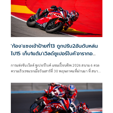
ซึ่งก็คือ “ก้อง” สมเกียรติ จันทรา และ “ชิพ” นครินทร์ อธิรัฐภูว
ภัทร์
'ก้อง'แซงเข้าป้ายที่13 ถูกปรับ2อันดับหล่น
ไป15 เก็บ1แต้ม'เวิลด์ซูเปอร์ไบค์'อารากอ
นเรซแรก
การแข่งขัน เวิลด์ ซูเปอร์ไบค์ แชมเปี้ยนชิพ 2026 สนาม 6 ดวล
ความเร็วเรซแรกเมื่อวันเสาร์ที่ 30 พฤษภาคมที่ผ่านมา ที่ สนาม
มอเตอร์แลนด์ อารากอน ประเทศสเปน