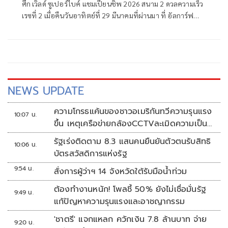
ศึก เวิลด์ ซูเปอร์ไบค์ แชมเปี้ยนชิพ 2026 สนาม 2 ดวลความเร็ว
เรซที่ 2 เมื่อคืนวันอาทิตย์ที่ 29 มีนาคมที่ผ่านมา ที่ อัลการ์ฟ
อินเตอร์เนชั่นแนล เซอร์กิต เมืองปอร์ติเมา ประเทศโปรตุเกส
ชิงชัยกันทั้งสิ้น 20 รอบสนาม
NEWS UPDATE
ความโกรธแค้นของชาวอเมริกันทวีความรุนแรง
10:07 น.
ขึ้น เหตุเครือข่ายกล้องCCTVละเมิดความเป็น
ส่วนตัว
รัฐเร่งติดตาม 8.3 แสนคนยืนยันตัวตนรับสิทธิ
10:06 น.
บัตรสวัสดิการแห่งรัฐ
9:54 น.
สั่งการผู้ว่าฯ 14 จังหวัดใต้รับมือน้ำท่วม
ต้องทำงานหนัก! โพลชี้ 50% ยังไม่เชื่อมั่นรัฐ
9:49 น.
แก้ปัญหาความรุนแรงและอาชญากรรม
'ชาตรี' แจกแหลก ควักเงิน 7.8 ล้านบาท จ่าย
9:20 น.