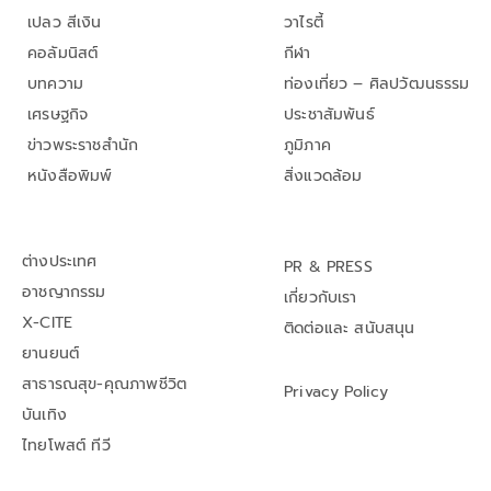
เปลว สีเงิน
วาไรตี้
คอลัมนิสต์
กีฬา
บทความ
ท่องเที่ยว – ศิลปวัฒนธรรม
เศรษฐกิจ
ประชาสัมพันธ์
ข่าวพระราชสำนัก
ภูมิภาค
หนังสือพิมพ์
สิ่งแวดล้อม
ต่างประเทศ
PR & PRESS
อาชญากรรม
เกี่ยวกับเรา
X-CITE
ติดต่อและ สนับสนุน
ยานยนต์
สาธารณสุข-คุณภาพชีวิต
Privacy Policy
บันเทิง
ไทยโพสต์ ทีวี