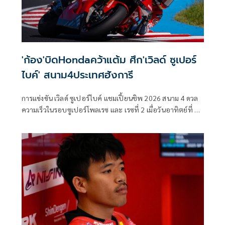
'ก้อง'บิดHondaคว้าแต้ม ศึก'เวิลด์ ซูเปอร์
ไบค์' สนาม4ประเทศฮังการี
การแข่งขัน เวิลด์ ซูเปอร์ไบค์ แชมเปี้ยนชิพ 2026 สนาม 4 ดวล
ความเร็วในรอบซูเปอร์โพลเรซ และ เรซที่ 2 เมื่อวันอาทิตย์ที่ 3
พฤษภาคมที่ผ่านมา ที่ สนาม บาลาตอน พาร์ค เซอร์กิต
ประเทศฮังการี ท่ามกลางการติดตามของแฟนมอเตอร์สปอร์ต
ทั่วโลก