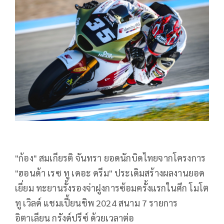
"
ก้อง" สมเกียรติ จันทรา ยอดนักบิดไทยจากโครงการ
"ฮอนด้า เรซ ทู เดอะ ดรีม" ประเดิมสร้างผลงานยอด
เยี่ยม ทะยานรั้งรองจ่าฝูงการซ้อมครั้งแรกในศึก โมโต
ทู เวิลด์ แชมเปี้ยนชิพ
2024
สนาม
7
รายการ
อิตาเลียน กรังด์ปรีซ์ ด้วยเวลาต่อ