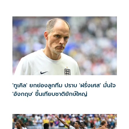
'ทูเคิล' ยกย่องลูกทีม ปราบ 'ฝรั่งเศส' มั่นใจ
'อังกฤษ' ขึ้นเทียบชาติยักษ์ใหญ่