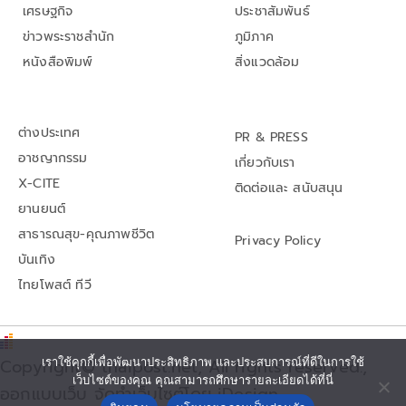
เศรษฐกิจ
ประชาสัมพันธ์
ข่าวพระราชสำนัก
ภูมิภาค
หนังสือพิมพ์
สิ่งแวดล้อม
ต่างประเทศ
PR & PRESS
อาชญากรรม
เกี่ยวกับเรา
X-CITE
ติดต่อและ สนับสนุน
ยานยนต์
สาธารณสุข-คุณภาพชีวิต
Privacy Policy
บันเทิง
ไทยโพสต์ ทีวี
เราใช้คุกกี้เพื่อพัฒนาประสิทธิภาพ และประสบการณ์ที่ดีในการใช้
Copyright© thaipost.net, All rights reserved.,
เว็บไซต์ของคุณ คุณสามารถศึกษารายละเอียดได้ที่นี่
ออกแบบเว็บ จัดทำเว็บไซต์โดย iDesign