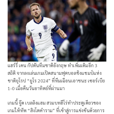
แฮร์รี่ เคน กัปตันทีมชาติอังกฤษ ทำเพิ่มเติมอีก 3
สถิติ จากลงเล่นเกมเปิดสนามฟุตบอลชิงแชมป์แห่ง
ชาติยุโรป “ยูโร 2024” ที่ทีมเฉือนเอาชนะ เซอร์เบีย
1-0 เมื่อคืนวันอาทิตย์ที่ผ่านมา
เกมนี้ จู๊ด เบลลิงแฮม สวมบทฮีโร่ทำประตูเดียวของ
เกมให้ทัพ “สิงโตคำราม” ที่เข้าสู่การแข่งขันด้วยการ