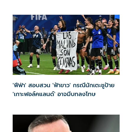
'ฟีฟ่า' สอบสวน 'ฟ้าขาว' กรณีนักเตะชูป้าย
'เกาะฟอล์คแลนด์' อาจมีบทลงโทษ