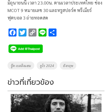
มิถุนายนนี้ เวลา 23.00น. ตามเวลาประเทศไทย ช่อง
MCOT 9 หมายเลข 30 และทรูสปอร์ต พรีเมียร์
ฟุตบอล 3 ถ่ายทอดสด
F
T
C
Li
S
ac
wi
o
n
h
e
tt
p
e
ar
b
er
y
e
o
Li
Tags
จู๊ด เบลลิงแฮม
ยูโร 2024
อังกฤษ
o
n
k
k
ข่าวที่เกี่ยวข้อง