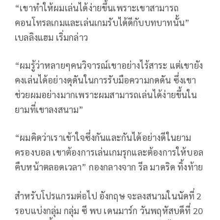
“เขาทำให้ผมเล่นได้ง่ายขึ้นเพราะเขาสามารถ
คอนโทรลเกมและเล่นเกมรับได้ดีกับบทบาทนั้น”
เบลลิงแฮม เริ่มกล่าว
“ผมรู้ว่าหลายๆคนวิจารณ์เขาอย่างไร้สาระ แต่เขายัง
คงเล่นได้อย่างดุดันในการรับมือความกดดัน ซึ่งเขา
ช่วยผมอย่างมากเพราะผมสามารถเล่นได้ง่ายขึ้นใน
ยามที่เขาลงสนาม”
“ผมคิดว่าเราเข้าใจซึ่งกันและกันได้อย่างดีในยาม
ครองบอล เขาต้องการเล่นเกมรุกและต้องการให้บอล
คืบหน้าตลอดเวลา” กองกลางจาก รีล มาดริด ทิ้งท้าย
สำหรับโปรแกรมต่อไป อังกฤษ จะลงสนามในนัดที่ 2
รอบแบ่งกลุ่ม กลุ่ม ซี พบ เดนมาร์ก วันพฤหัสบดีที่ 20