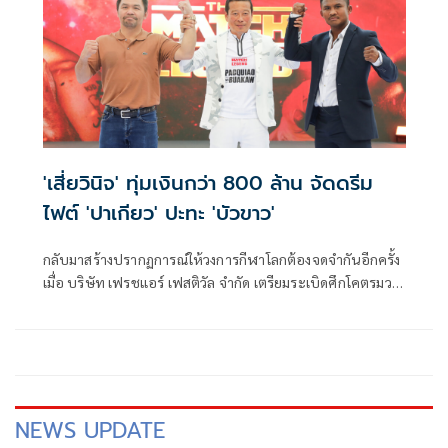
'เสี่ยวินิจ'​ ทุ่มเงินกว่า 800 ล้าน จัดดรีม
ไฟต์ 'ปาเกียว'​ ปะทะ 'บัวขาว'​
กลับมาสร้างปรากฏการณ์ให้วงการกีฬาโลกต้องจดจำกันอีกครั้ง
เมื่อ บริษัท เฟรชแอร์ เฟสติวัล จำกัด เตรียมระเบิดศึกโคตรมวย
ไฟต์ถล่มโลก การดวลกำปั้นระหว่าง 2 นักมวยในตำนานวงการ
มวยโลก “เดอะแพ็คแมน” แมนนี่ ปาเกียว และบัวขาว บัญชา
เมฆ
NEWS UPDATE