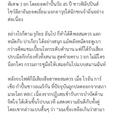
พิเศษ 3 ยก โดยยอดกำปั้นวัย 45 ปี ชาวฟิลิปปินส์
โชว์ลีลาอันยอดเยี่ยม แจกอาวุธใส่นักชกเจ้าถิ่นอย่าง
ต่อเนื่อง
อย่างไรก็ตาม รุกิยะ อันโป ก็ทำได้ดีพอสมควร แลก
หมัดกับ ปาเกียว ได้อย่างสนุก แม้พลังหมัดจะดูเบา
กว่าอดีตแชมเปี้ยนโลกระดับตำนาน แต่ก็ได้รับเสียง
ปรบมือกึกก้องทั่วทั้งสนาม สุดท้ายครบ 3 ยก ไม่มีใคร
น็อกใคร กรรมการชูมือให้เสมอกันไปแบบสมานฉันท์
หลังจบไฟต์ก็มีเสียงฮือฮาพอสมควร เมื่อ ไรอัน การ์
เซีย กำปั้นชาวอเมริกัน ที่ปัจจุบันถูกปลดออกจากสภา
มวยโลก WBC เนื่องจากปฏิเสธเข้ารับการบำบัดด้าน
จิตใจ ได้เดินขึ้นไปบนเวที แสดงความยินดีกับทั้งคู่
โดยเขากล่าวแบบสั้นๆ ว่า “ผมเชื่อเหลือเกินว่าสามา