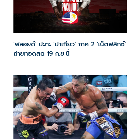
'ฟลอยด์' ปะทะ 'ปาเกียว' ภาค 2 'เน็ตฟลิกซ์'
ถ่ายทอดสด 19 ก.ย.นี้