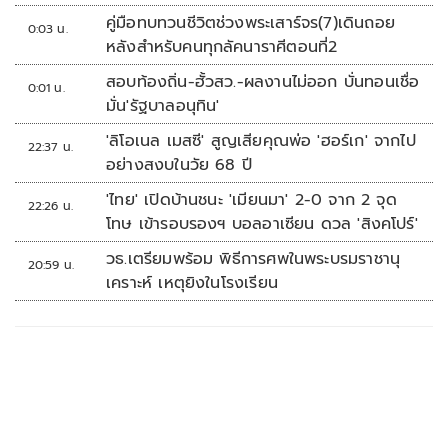
คู่มือทบทวนชีวิตช่วงพระเสาร์จร(7)เดินถอย
0:03 น.
หลังสำหรับคนทุกลัคนาราศีตอนที่2
สอบท้องถิ่น-ฮั้วสว.-ผลงานไม่ออก บั่นทอนเชื่อ
0:01 น.
มั่น'รัฐบาลอนุทิน'
'ลิโอเนล เมสซี' สูญเสียคุณพ่อ 'ฮอร์เก' จากไป
22:37 น.
อย่างสงบในวัย 68 ปี
'ไทย' เปิดบ้านชนะ 'เมียนมา' 2-0 จาก 2 จุด
22:26 น.
โทษ เข้ารอบรองฯ บอลอาเซียน ดวล 'สิงคโปร์'
วธ.เตรียมพร้อม พิธีการศพในพระบรมราชานุ
20:59 น.
เคราะห์ เหตุยิงในโรงเรียน