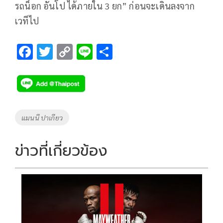
รถน็อก อันโป ได้ภายใน 3 ยก” ก่อนจะเดินลงจาก
เวทีไป
F
T
C
Li
S
ac
wi
o
n
h
e
tt
p
e
ar
b
er
y
e
o
Li
Tags
แมนนี ปาเกียว
o
n
k
k
ข่าวที่เกี่ยวข้อง