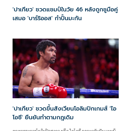
'ปาเกียว' ชวดแชมป์ในวัย 46 หลังถูกชูมือคู่
เสมอ 'บาร์ริออส' กำปั้นมะกัน
'ปาเกียว' ชวดขึ้นสังเวียนโอลิมปิกเกมส์ 'ไอ
โอซี' ยืนยันทำตามกฎเดิม
คณะกรรมการโอลิมปิกสากล หรือ ไอโอซี ออกมาดับฝัน แมนนี