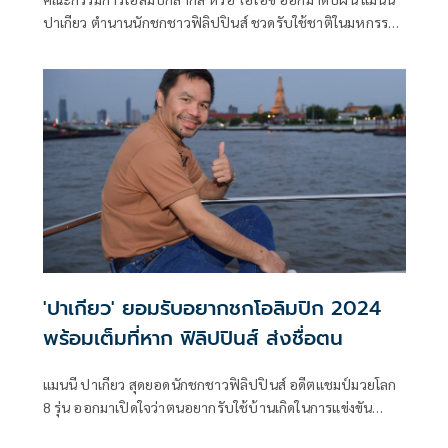
ปาเกียว ตำนานนักชกชาวฟิลิปปินส์ ชวดรับใช้ชาติในมหกรรม
กีฬาโอลิมปิก 2024 ณ กรุงปารีส ประเทศฝรั่งเศส หลังออกมา
ยืนยันว่าทุกอย่างต้องเป็นไปตามกฎ
'ปาเกียว' ยอมรับอยากชกโอลิมปิก 2024
พร้อมเต็มที่หาก ฟิลิปปินส์ ส่งชื่อตน
แมนนี ปาเกียว สุดยอดนักชกชาวฟิลิปปินส์ อดีตแชมป์มวยโลก
8 รุ่น ออกมาเปิดใจว่าตนอยากรับใช้บ้านเกิดในการแข่งขัน
มหกรรมกีฬาโอลิมปิกเกมส์ "ปารีส 2024" ที่ประเทศฝรั่งเศส ใน