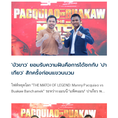
ปีหน้า
'บัวขาว' ยอมรับความฝันคือการได้ชกกับ 'ปา
เกียว' สักครั้งก่อนแขวนนวม
ไฟต์หยุดโลก "THE MATCH OF LEGEND: Manny Pacquiao vs
Buakaw Banchamek" ระหว่าง แมนนี "แพ็คแมน" ปาเกียว พบ
บัวขาว บัญชาเมฆ จะระเบิดศึกขึ้นในช่วงเดือนมกราคม 2567
โดยเมื่อวันที่ 21 กรกฎาคมที่ผ่านมา มีการตั้งโต๊ะแถลงข่าวอย่าง
เป็นทางการ