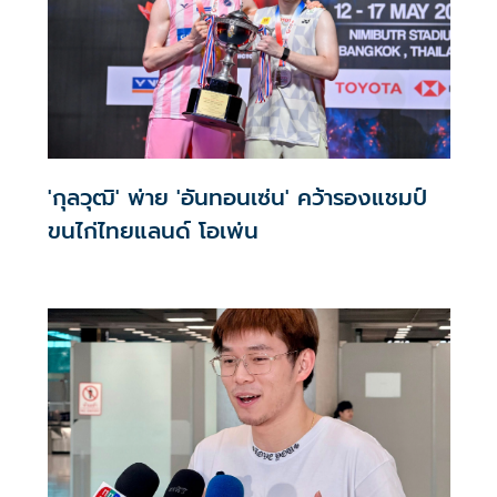
'กุลวุฒิ' พ่าย 'อันทอนเซ่น' คว้ารองแชมป์
ขนไก่ไทยแลนด์ โอเพ่น