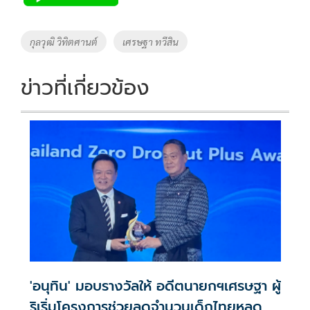
b
er
y
e
o
Li
Tags
กุลวุฒิ วิทิตศานต์
เศรษฐา ทวีสิน
o
n
k
k
ข่าวที่เกี่ยวข้อง
'อนุทิน' มอบรางวัลให้ อดีตนายกฯเศรษฐา ผู้
ริเริ่มโครงการช่วยลดจำนวนเด็กไทยหลุด