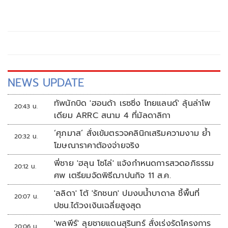
NEWS UPDATE
ทัพนักบิด 'ฮอนด้า เรซซิ่ง ไทยแลนด์' ลุ้นล่าโพ
20:43 น.
เดียม ARRC สนาม 4 ที่มัลดาลิกา
‘ศุภมาส’ สั่งเข้มตรวจคลินิกเสริมความงาม ย้ำ
20:32 น.
โฆษณาราคาต้องจ่ายจริง
พี่ชาย 'ฮลุน โซโล่' แจ้งกำหนดการสวดอภิธรรม
20:12 น.
ศพ เตรียมจัดพิธีฌาปนกิจ 11 ส.ค.
'ลลิดา' โต้ 'รักชนก' ปมงบน้ำบาดาล ชี้พื้นที่
20:07 น.
ปชน.ได้วงเงินเฉลี่ยสูงสุด
'พลพีร์' ลุยชายแดนสุรินทร์ สั่งเร่งรัดโครงการ
20:06 น.