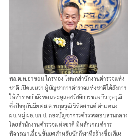
พล.ต.ท.อาชยน ไกรทอง โฆษกสำนักงานตำรวจแห่ง
ชาติ เปิดเผยว่า ผู้บัญชาการตำรวจแห่งชาติได้สั่งการ
ให้สำรวจกำลังพล และดูแลสวัสดิการของ วิว กุลวุฒิ
ซึ่งปัจจุบันมียศ ส.ต.ท.กุลวุฒิ วิทิตศานต์ ตำแหน่ง
ผบ.หมู่ ฝอ.บก.ป. กองบัญชาการตำรวจสอบสวนกลาง
โดยสำนักงานตำรวจแห่งชาติ มีหลักเกณฑ์การ
พิจารณาเลื่อนชั้นยศสำหรับนักกีฬาที่สร้างชื่อเสียง