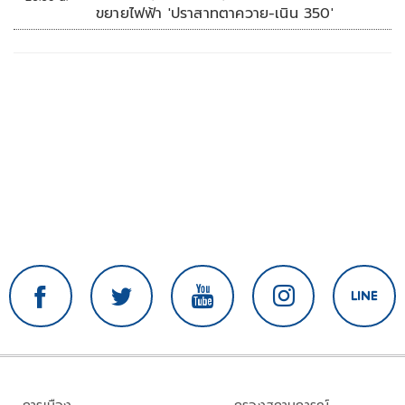
ขยายไฟฟ้า 'ปราสาทตาควาย-เนิน 350'