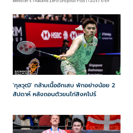
Minister’s Thailand Zero Dropout Plus (TZD+) ปี 69
'กุลวุฒิ' กล้ามเนื้ออักเสบ พักอย่างน้อย 2
สัปดาห์ หลังถอนตัวขนไก่สิงคโปร์