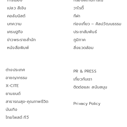
การเมือง
กรองสถานการณ์
เปลว สีเงิน
วาไรตี้
คอลัมนิสต์
กีฬา
บทความ
ท่องเที่ยว – ศิลปวัฒนธรรม
เศรษฐกิจ
ประชาสัมพันธ์
ข่าวพระราชสำนัก
ภูมิภาค
หนังสือพิมพ์
สิ่งแวดล้อม
ต่างประเทศ
PR & PRESS
อาชญากรรม
เกี่ยวกับเรา
X-CITE
ติดต่อและ สนับสนุน
ยานยนต์
สาธารณสุข-คุณภาพชีวิต
Privacy Policy
บันเทิง
ไทยโพสต์ ทีวี