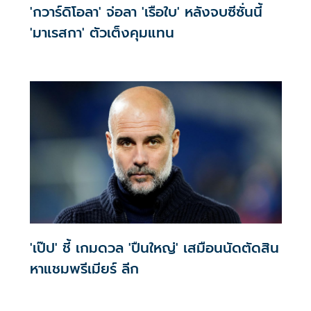
'กวาร์ดิโอลา' จ่อลา 'เรือใบ' หลังจบซีซั่นนี้
'มาเรสกา' ตัวเต็งคุมแทน
'เป๊ป' ชี้ เกมดวล 'ปืนใหญ่' เสมือนนัดตัดสิน
หาแชมพรีเมียร์ ลีก