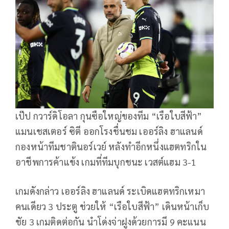
เป๊ป กวาร์ดิโอลา กุนซือใหญ่ของทีม “เรือใบสีฟ้า”
แมนเชสเตอร์ ซิตี ออกโรงชื่นชม เออร์ลิง ฮาแลนด์
กองหน้าทีมชาตินอร์เวย์ หลังทำอีกหนึ่งแฮตทริกใน
อาชีพการค้าแข้ง เกมที่ทีมบุกชนะ เวสต์แฮม 3-1
เกมดังกล่าว เออร์ลิง ฮาแลนด์ ระเบิดแฮตทริกเหมา
คนเดียว 3 ประตู ช่วยให้ “เรือใบสีฟ้า” เดินหน้าเก็บ
ชัย 3 เกมติดต่อกัน นำโด่งจ่าฝูงด้วยการมี 9 คะแนน