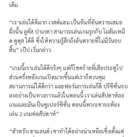
เต็ม
“เราเล่นได้ดีมาก เวสต์แฮม เป็นทีมที่อันตรายเสมอ
ฝั่งนั้น ลูคัส ปาเกตา สามารถเล่นเกมรุกกับ โมฮัมเหม็
ด คูดุส ได้ดี ซึ่งให้ความรู้สึกถึงอันตรายที่ไม่มีวันจบ
สิ้น” เป๊ป เริ่มกล่าว
“เกมนี้เราเล่นได้ดีจริงๆ แต่ก็โชคร้ายที่เสียประตูไป
ส่วนครึ่งหลังเกมเปิดมากขึ้นแต่เราก็ควบคุม
สถานการณ์ได้ดีกว่า และฟอร์มการเล่นก็ดี ปรีซีซั่นจบ
ลงอย่างเป็นทางการแล้วในตอนนี้ เราเล่นสัปดาห์ละ
เกมและมันเป็นซูเปอร์ซีซั่น ตอนนี้พวกเขาจะต้อง
เล่น 2 เกมต่อสัปดาห์”
“สำหรับ ฮาแลนด์ เขาทำได้อย่างน่าเหลือเชื่อตั้งแต่