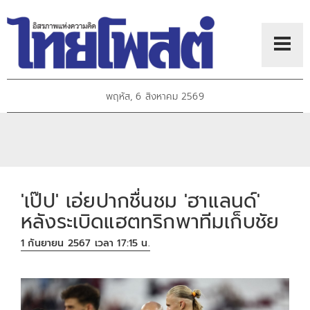
พฤหัส, 6 สิงหาคม 2569
'เป๊ป' เอ่ยปากชื่นชม 'ฮาแลนด์'
หลังระเบิดแฮตทริกพาทีมเก็บชัย
1 กันยายน 2567 เวลา 17:15 น.