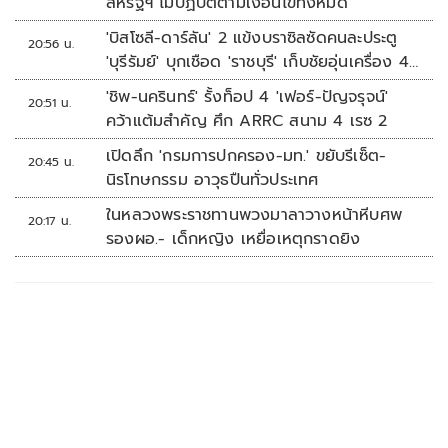
สหรัฐฯ ไม่ปฏิบัติตามเงื่อนไขทั้งหมด
'บิสโซลี-ดาร์ลัน' 2 แข้งบราซิลซัดคนละประตู
20:56 น.
'บุรีรัมย์' บุกเชือด 'ราชบุรี' เก็บชัยอุ่นเครื่อง 4
นัดรวด
'ชิพ-นครินทร์' รั้งท็อป 4 'เฟอร์-ปัญจรุจน์'
20:51 น.
คว้าแต้มสำคัญ ศึก ARRC สนาม 4 เรซ 2
เปิดลึก 'กรมการปกครอง-มท.' ขยับรีเซ็ต-
20:45 น.
นิรโทษกรรม อาวุธปืนทั่วประเทศ
ในหลวงพระราชทานพวงมาลาวางหน้าหีบศพ
20:17 น.
รองผอ.- เด็กหญิง เหยื่อเหตุกราดยิง