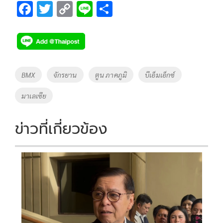
F
T
C
Li
S
ac
wi
o
n
h
e
tt
p
e
ar
b
er
y
e
o
Li
Tags
BMX
จักรยาน
ตูน ภาคภูมิ
บีเอ็มเอ็กซ์
o
n
มาเลเซีย
k
k
ข่าวที่เกี่ยวข้อง