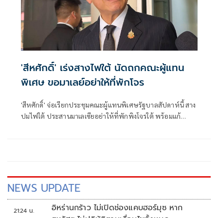
'สีหศักดิ์' เร่งสางไฟใต้ นัดถก​คณะผู้แทน
พิเศษ​​​ ขอมาเลย์​อย่าให้ที่พักโจร
'สีหศักดิ์' จ่อเรียก​ประชุมคณะผู้แทนพิเศษรัฐบาล​สัปดาห์นี้​ สาง
ปมไฟใต้​ ประสานมาเลเซีย​อย่าให้ที่พักพิง​โจรใต้ พร้อมแก้
ปัญหาบุคคลสองสัญชาติ​ ลั่นรับไม่ได้บีอาร์เอ็นใช้ความรุนแรง​
โชว์ตัวตน
NEWS UPDATE
อิหร่านกร้าว ไม่เปิดช่องแคบฮอร์มุซ หาก
21:24 น.