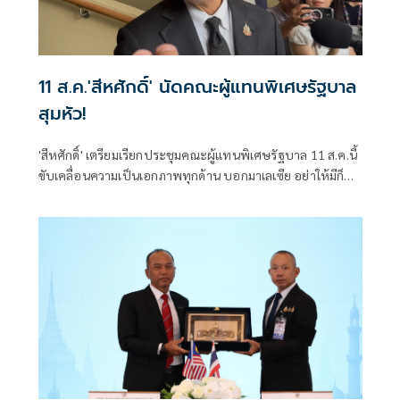
11 ส.ค.'สีหศักดิ์' นัดคณะผู้แทน​พิเศษรัฐบาล
สุมหัว!
'สีหศักดิ์'​ เตรียมเรียกประชุมคณะผู้แทน​พิเศษรัฐบาล​ 11 ส.ค.นี้​
ขับเคลื่อนความเป็นเอกภาพทุกด้าน​ บอก​มาเลเซีย​ อย่าให้มีก็
แล้วกัน​