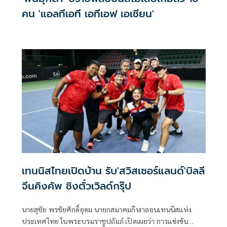
คน 'แอลทีเอที เอทีเอฟ เอเชียน'
เทนนิสไทยเปิดบ้าน รับ'สวิสเซอร์แลนด์'บิลลี
จีนคิงคัพ ชิงตั๋วเวิลด์กรุ๊ป
นายสุชัย พรชัยศักดิ์อุดม นายกสมาคมกีฬาลอนเทนนิสแห่ง
ประเทศไทย ในพระบรมราชูปถัมภ์ เปิดเผยว่า การแข่งขัน