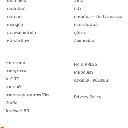
เปลว สีเงิน
วาไรตี้
คอลัมนิสต์
กีฬา
บทความ
ท่องเที่ยว – ศิลปวัฒนธรรม
เศรษฐกิจ
ประชาสัมพันธ์
ข่าวพระราชสำนัก
ภูมิภาค
หนังสือพิมพ์
สิ่งแวดล้อม
ต่างประเทศ
PR & PRESS
อาชญากรรม
เกี่ยวกับเรา
X-CITE
ติดต่อและ สนับสนุน
ยานยนต์
สาธารณสุข-คุณภาพชีวิต
Privacy Policy
บันเทิง
ไทยโพสต์ ทีวี