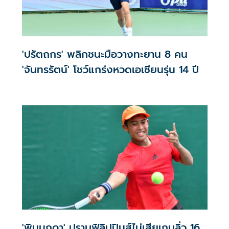
'ปรัตถกร' พลิกชนะมือวางทะยาน 8 คน
'จันทรรัตน์' โชว์แกร่งหวดเอเชียนรุ่น 14 ปี
'พินมุกดา' ปราบฟิลิปปินส์ไม่เสียเกมลิ่ว 16