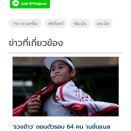
e
tt
p
e
ar
b
er
y
e
o
Li
Tags
75บาย เอสทีเอ
พัชรินทร์
พัณณิน
เทนนิส
o
n
k
k
ข่าวที่เกี่ยวข้อง
'รวงข้าว' ถอนตัวรอบ 64 คน 'เนชั่นแนล