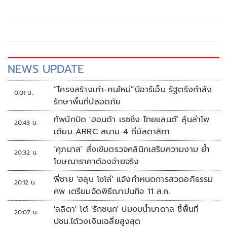
เทนนิสชิงแชมป์โลก ประเภททีมหญิง รายการ "2026 บิลลี จีน
คิง คัพ บาย เกนบริดจ์" เพลย์ออฟ เวิลด์กรุ๊ป ทีมชาติไทย พบ
กับ ทีมชาติสวิตเซอร์แลนด์ จะจัดขึ้นระหว่างวันที่ 21-22 พ.ย.นี้
ณ ศูนย์พัฒนากีฬาเทนนิสแห่งชาติ เมืองทองธานี จ.นนทบุรี
NEWS UPDATE
“โครงสร้างเก่า-คนใหม่”บีอาร์เอ็น รัฐตรึงกำลัง
0:01 น.
รักษาพื้นที่ปลอดภัย
ทัพนักบิด 'ฮอนด้า เรซซิ่ง ไทยแลนด์' ลุ้นล่าโพ
20:43 น.
เดียม ARRC สนาม 4 ที่มัลดาลิกา
‘ศุภมาส’ สั่งเข้มตรวจคลินิกเสริมความงาม ย้ำ
20:32 น.
โฆษณาราคาต้องจ่ายจริง
พี่ชาย 'ฮลุน โซโล่' แจ้งกำหนดการสวดอภิธรรม
20:12 น.
ศพ เตรียมจัดพิธีฌาปนกิจ 11 ส.ค.
'ลลิดา' โต้ 'รักชนก' ปมงบน้ำบาดาล ชี้พื้นที่
20:07 น.
ปชน.ได้วงเงินเฉลี่ยสูงสุด