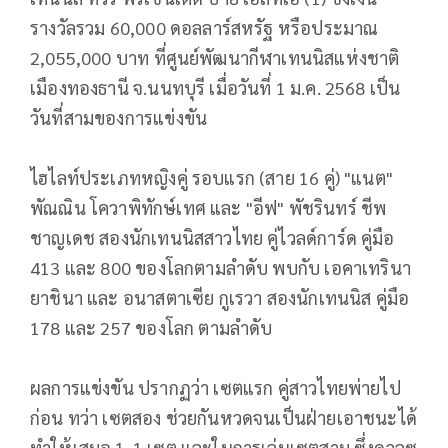
รางวัลรวม 60,000 ดอลลาร์สหรัฐ หรือประมาณ
2,055,000 บาท ที่ศูนย์พัฒนากีฬาเทนนิสแห่งชาติ
เมืองทองธานี จ.นนทบุรี เมื่อวันที่ 1 ม.ค. 2568 เป็น
วันที่สามของการแข่งขัน
ไฮไลท์ประเภทหญิงคู่ รอบแรก (สาย 16 คู่) "แนต"
พัณณิน โควาพิทักษ์เทศ และ "อีฟ" พัชรินทร์ ชีพ
ชาญเดช สองนักเทนนิสสาวไทย คู่ไวลด์การ์ด คู่มือ
413 และ 800 ของโลกตามลำดับ พบกับ เอคาเทรินา
ยาชินา และ อนาสตาเซีย กูเรวา สองนักเทนนิส คู่มือ
178 และ 257 ของโลก ตามลำดับ
ผลการแข่งขัน ปรากฏว่า เซตแรก คู่สาวไทยพ่ายไป
ก่อน ทว่า เซตสอง ช่วยกันหวดจนเป็นฝ่ายเอาชนะได้
ทำให้เสมอ 1-1 เซต และในการเล่นเซตสาม ซึ่งดวลซู