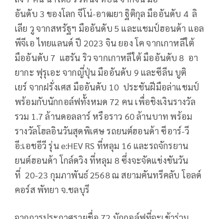
อันดับ
3
ของโลก จีโน่-อาฒยา ฐิติกุล มืออันดับ
4
ลิ
เลีย วู จากสหรัฐฯ มืออันดับ
5
และแชมป์ฮอนด้า แอล
พีจีเอ ไทยแลนด์ ปี
2023
จิน ยอง โค จากเกาหลีใต้
มืออันดับ 7 แฮรัน ริว จากเกาหลีใต้ มืออันดับ
8
อา
ยากะ ฟุรุเอะ จากญี่ปุ่น มืออันดับ
9
และซีลีน บูติ
เยร์ จากฝรั่งเศส มืออันดับ
10
ประชันฝีมือล่าแชมป์
พร้อมกับนักกอล์ฟทั้งหมด
72
คน เพื่อชิงเงินรางวัล
รวม
1.7
ล้านดอลลาร์ หรือราว
60
ล้านบาท พร้อม
รางวัลโฮลอินวันสุดพิเศษ รถยนต์ฮอนด้า ซีอาร์-วี
อี:เอชอีวี รุ่น
e:HEV RS
ที่หลุม
16
และรถจักรยาน
ยนต์ฮอนด้า โกล์ดวิง ที่หลุม
8
ซึ่งจะจัดแข่งขันวัน
ที่
20-23
กุมภาพันธ์
2568
ณ สยามคันทรีคลับ โอลด์
คอร์ส พัทยา จ.ชลบุรี
จากการประกาศรายชื่อ
72
นักกอล์ฟที่จะเข้าร่วม