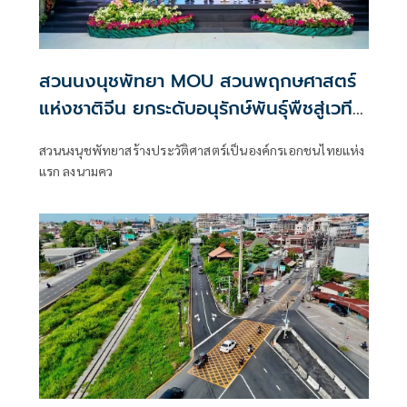
สวนนงนุชพัทยา MOU สวนพฤกษศาสตร์
แห่งชาติจีน ยกระดับอนุรักษ์พันธุ์พืชสู่เวที
โลก
สวนนงนุชพัทยาสร้างประวัติศาสตร์เป็นองค์กรเอกชนไทยแห่ง
แรก ลงนามคว