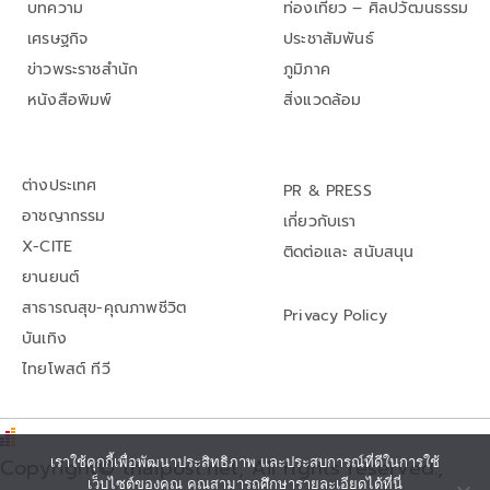
บทความ
ท่องเที่ยว – ศิลปวัฒนธรรม
เศรษฐกิจ
ประชาสัมพันธ์
ข่าวพระราชสำนัก
ภูมิภาค
หนังสือพิมพ์
สิ่งแวดล้อม
ต่างประเทศ
PR & PRESS
อาชญากรรม
เกี่ยวกับเรา
X-CITE
ติดต่อและ สนับสนุน
ยานยนต์
สาธารณสุข-คุณภาพชีวิต
Privacy Policy
บันเทิง
ไทยโพสต์ ทีวี
เราใช้คุกกี้เพื่อพัฒนาประสิทธิภาพ และประสบการณ์ที่ดีในการใช้
Copyright© thaipost.net, All rights reserved.,
เว็บไซต์ของคุณ คุณสามารถศึกษารายละเอียดได้ที่นี่