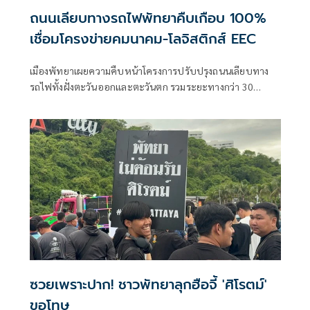
ถนนเลียบทางรถไฟพัทยาคืบเกือบ 100%
เชื่อมโครงข่ายคมนาคม-โลจิสติกส์ EEC
เมืองพัทยาเผยความคืบหน้าโครงการปรับปรุงถนนเลียบทาง
รถไฟทั้งฝั่งตะวันออกและตะวันตก รวมระยะทางกว่า 30
กิโลเมตร ใกล้แล้วเสร็
ซวยเพราะปาก! ชาวพัทยาลุกฮือจี้ 'ศิโรตม์'
ขอโทษ