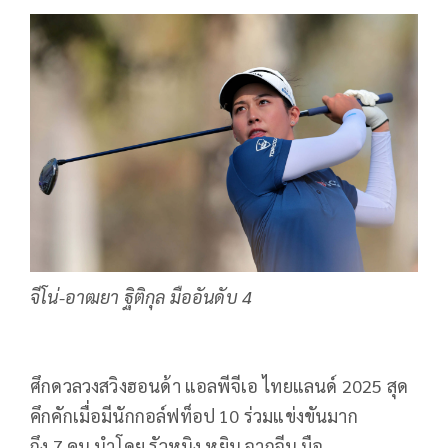
จีโน่-อาฒยา ฐิติกุล มืออันดับ 4
ศึกดวลวงสวิงฮอนด้า แอลพีจีเอ ไทยแลนด์
2025
สุด
คึกคักเมื่อมีนักกอล์ฟท็อป
10
ร่วมแข่งขันมาก
ถึง
7
คน นำโดย รัวหนิง หยิน จากจีน มือ