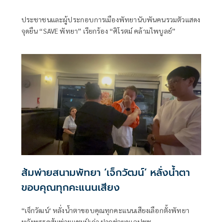
ประชาชนและผู้ประกอบการเมืองพัทยานับพันคนรวมตัวแสดง
จุดยืน “SAVE พัทยา” เรียกร้อง “ศิโรตม์ คล้ามไพบูลย์”
ส้มพ่ายสนามพัทยา ‘เจ็กวัฒน์‘ หลั่งน้ำตา
ขอบคุณทุกคะแนนเสียง
“เจ็กวัฒน์‘ หลั่งน้ำตาขอบคุณทุกคะแนนเสียงเลือกตั้งพัทยา
หลังพรรคส้มพ่ายแชมป์เก่า ฝากช่วยดูแลปชช.