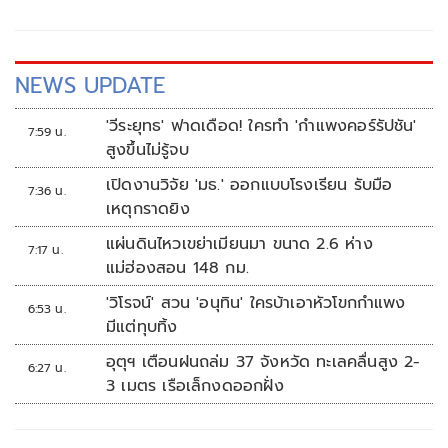
NEWS UPDATE
'วีระยุทธ' ฟาดเดือด! ใครทำ 'กำแพงคอร์รัปชัน'
7:59 น.
สูงขึ้นไม่รู้จบ
เปิดงานวิจัย 'มธ.' ออกแบบโรงเรียน รับมือ
7:36 น.
เหตุกราดยิง
แผ่นดินไหวเขย่าเมียนมา ขนาด 2.6 ห่าง
7:17 น.
แม่ฮ่องสอน 148 กม.
'วิโรจน์' สวน 'อนุทิน' ใครบ้าเอาหัวโขกกำแพง
6:53 น.
มีแต่ทุบทิ้ง
อุตุฯ เตือนฝนถล่ม 37 จังหวัด ทะเลคลื่นสูง 2-
6:27 น.
3 เมตร เรือเล็กงดออกฝั่ง