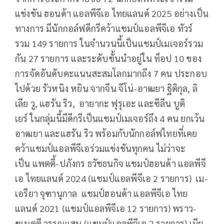
แข่งขัน ฮอนด้า แอลพีจีเอ ไทยแลนด์
2025
อย่างเป็น
ทางการ มีนักกอล์ฟดีกรีคว้าแชมป์แอลพีจีเอ ทัวร์
รวม
149
รายการ ในจำนวนนี้เป็นแชมป์เมเจอร์รวม
กัน
27
รายการ และระดับชั้นนำอยู่ใน
ท็อป
10
ของ
การจัดอันดับคะแนนสะสมโลกมากถึง
7
คน ประกอบ
ไปด้วย รัวหนิง หยิน จากจีน จีโน่-อาฒยา ฐิติกุล
,
ลิ
เลีย วู
,
แฮรัน ริว
,
อายากะ ฟุรุเอะ และซีลีน บูติ
เยร์ ในกลุ่มนี้มีดีกรีเป็นแชมป์เมเจอร์ถึง
4
คน ยกเว้น
อาฒยา และแฮรัน ริว พร้อมกับนักกอล์ฟไทยที่เคย
คว้าแชมป์แอลพีจีเอร่วมแข่งขันทุกคน ไม่ว่าจะ
เป็น แพตตี้-ปภังกร ธวัชธนกิจ แชมป์ฮอนด้า แอลพีจี
เอ ไทยแลนด์
2024
(แชมป์แอลพีจีเอ
2
รายการ) เม-
เอรียา จุฑานุกาล แชมป์ฮอนด้า แอลพีจีเอ ไทย
แลนด์
2021
(แชมป์แอลพีจีเอ
12
รายการ) พราว-
ชเนตตี วรรณแสน (แชมป์แอลพีจีเอ
2
รายการ) เมีย