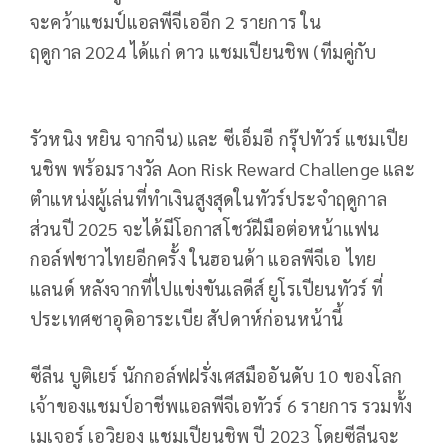
จะคว้าแชมป์แอลพีจีเออีก
2
รายการ ใน
ฤดูกาล
2024
ได้แก่ ดาว แชมเปียนชิพ (ทีมคู่กับ
รัวหนิง หยิน จากจีน) และ ซีเอ็มอี กรุ๊ปทัวร์ แชมเปีย
นชิพ พร้อมรางวัล
Aon Risk Reward Challenge
และ
ตำแหน่งผู้เล่นที่ทำเงินสูงสุดในทัวร์ประจำฤดูกาล
ส่วนปี
2025
จะได้มีโอกาสโชว์ฝีมือต่อหน้าแฟน
กอล์ฟชาวไทยอีกครั้ง ในฮอนด้า แอลพีจีเอ ไทย
แลนด์ หลังจากที่ไปแข่งขันเลดีส์ ยูโรเปียนทัวร์ ที่
ประเทศซาอุดิอาระเบีย สัปดาห์ก่อนหน้านี้
ซีลีน บูติเยร์
นักกอล์ฟฝรั่งเศสมืออันดับ
10
ของโลก
เจ้าของแชมป์อาชีพแอลพีจีเอทัวร์
6
รายการ รวมทั้ง
เมเจอร์ เอวิยอง แชมเปียนชิพ ปี 2023 โดยซีลีนจะ