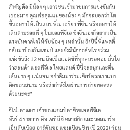
สำคัญคือ มีน้อง ๆ เยาวชนเข้ามาชมการแข่งขันกัน
เยอะมาก คุณพ่อคุณแม่ของน้อง ๆ มักจะบอกว่า โต
ขึ้นอยากให้เป็นแบบพี่เม เอรียา พี่จีน หรืออยากให้
เดินตามรอยพี่ ๆ ในแอลพีจีเอ ซึ่งจีนเองก็อยากเป็น
แรงบันดาลใจให้กับน้อง ๆ เหล่านั้น ยิ่งปีนี้พี่แพตตี้
กลับมาป้องกันแชมป์ และยังมีนักกอล์ฟไทยร่วม
แข่งขันถึง
12
คน ถือเป็นแมตช์ที่ทุกคนรอคอย มั่นใจ
ว่าฮอนด้า แอลพีจีเอ ไทยแลนด์ ปีนี้จะสนุกและตื่น
เต้นมาก ๆ แน่นอน อย่าลืมมาร่วมเชียร์พวกเราแบบ
ติดขอบสนาม หรือส่งกำลังใจผ่านการถ่ายทอดสด
ด้วยนะคะ"
จีโน่-อาฒยา เจ้าของแชมป์อาชีพแอลพีจีเอ
ทัวร์
4
รายการ คือ เจทีบีซี คลาสสิก และ วอลมาร์ท
เอ็นดับเบิลยู อาร์คันซอ แชมเปียนชิพ
(
ปี
2022)
ก่อน