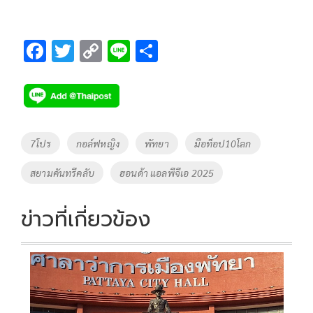
F
T
C
Li
S
ac
wi
o
n
h
e
tt
p
e
ar
b
er
y
e
o
Li
Tags
7โปร
กอล์ฟหญิง
พัทยา
มือท็อป10โลก
o
n
สยามคันทรีคลับ
ฮอนด้า แอลพีจีเอ 2025
k
k
ข่าวที่เกี่ยวข้อง