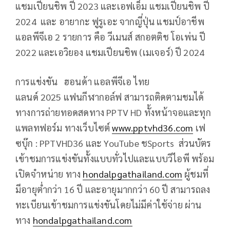
แชมเปียนชิพ ปี 2023 และเอฟเอ็ม แชมเปียนชิพ ปี
2024 และ อายากะ ฟูรูเอะ จากญี่ปุ่น แชมป์อาชีพ
แอลพีจีเอ
2
รายการ คือ วีเมนส์ สกอตติช โอเพ่น ปี
2022 และเอวิยอง แชมเปียนชิพ (เมเจอร์) ปี 2024
การแข่งขัน ฮอนด้า แอลพีจีเอ ไทย
แลนด์
2025
แฟนกีฬากอล์ฟ สามารถติดตามชมได้
ทางการถ่ายทอดสดทาง
PPTV HD
ทั้งหน้าจอและทุก
แพลทฟอร์ม ทางเว็บไซต์
www.pptvhd36.com
เฟ
ซบุ๊ก :
PPTVHD36
และ
YouTube
ช
Sports
ส่วนบัตร
เข้าชมการแข่งขันทั้งแบบทั่วไปและแบบวีไอพี พร้อม
เปิดจำหน่าย ทาง
hondalpgathailand.com
ผู้ชมที่
มีอายุต่ำกว่า
16
ปี และอายุมากกว่า
60
ปี สามารถลง
ทะเบียนเข้าชมการแข่งขันโดยไม่มีค่าใช้จ่าย ผ่าน
ทาง
hondalpgathailand.com