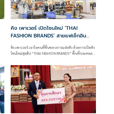
คิง เพาเวอร์ เปิดโซนใหม่ ‘THAI
FASHION BRANDS’ สายแฟเช็กอิน
ด่วน! มัดรวมแบรนด์ไทยดีไซน์เก๋ คัดไอ
คิง เพาเวอร์ เอาใจคนที่ชื่นชอบการแต่งตัว ด้วยการเปิดตัว
เทมแฟชั่นไว้ครบ (สินค้าป้ายฟ้า ไม่ต้องมี
โซนใหม่สุดฮิป “THAI FASHION BRANDS” พื้นที่รวมคอล
ไฟลต์บิน ช้อปแล้วรับกลับได้เลย!)
เลกชันเสื้อผ้าและแอคเซสเซอรีจากแบรนด์แฟชั่นสัญชาติ
ไทย