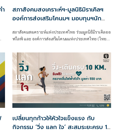
คำ
สภาสังคมสงเคราะห์ฯ-มูลนิธิมิราเคิลฯ
องค์การส่งเสริมโคนมฯ มอบทุนฯนัก
กีฬาร.ร.อุบลรัตนฯนครปฐม
สภาสังคมสงเคราะห์แห่งประเทศไทย ร่วมมูลนิธิมิราเคิลออ
ฟไลฟ์ และ องค์การส่งเสริมโคนมแห่งประเทศไทย (ไทย-
เดนมาร์ค) จัดมอบทุนการศึกษาพร้อมสนับสนุนอาหาร
น
และเครื่องบำรุงกำลังให้กับนักเรียนและนักฟุตบอลของ
สู่
โรงเรียนอุบลรัตนราชกัญญาราชวิทยาลัยจังหวัดนครปฐม
ด้าน ร.ต.ท.ดร.มนัส โนนุช นักกีฬา ขอบคุณผู้ใหญ่ใจดีที่ร่วม
ทพ
สนับสนุนให้เยาวชนมีการพัฒนาและเติบโตเป็นนักกีฬาที่มี
คุณภาพในอนาคต
ฟ
เปลี่ยนทุกก้าวให้หัวใจแข็งแรง กับ
กิจกรรม ‘วิ่ง แลก ใจ’ สะสมระยะครบ 10