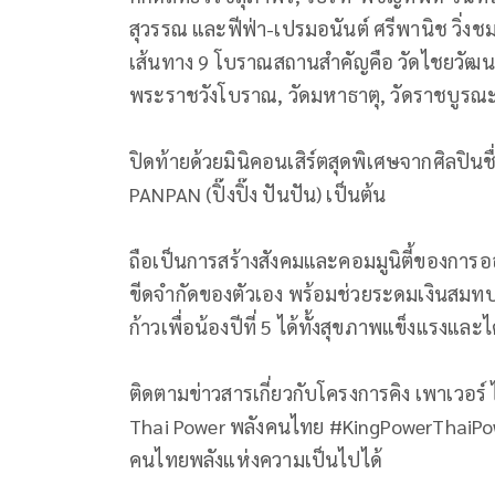
สุวรรณ และฟีฟ่า-เปรมอนันต์ ศรีพานิช วิ่
เส้นทาง 9 โบราณสถานสำคัญคือ วัดไชยวัฒนา
พระราชวังโบราณ, วัดมหาธาตุ, วัดราชบูรณ
ปิดท้ายด้วยมินิคอนเสิร์ตสุดพิเศษจากศิลปินช
PANPAN (ปิ๊งปิ๊ง ปันปัน) เป็นต้น
ถือเป็นการสร้างสังคมและคอมมูนิตี้ของการอ
ขีดจำกัดของตัวเอง พร้อมช่วยระดมเงินสมท
ก้าวเพื่อน้องปีที่ 5 ได้ทั้งสุขภาพแข็งแรงแล
ติดตามข่าวสารเกี่ยวกับโครงการคิง เพาเวอร์ 
Thai Power พลังคนไทย #KingPowerThaiPo
คนไทยพลังแห่งความเป็นไปได้