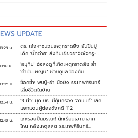
EWS UPDATE
ตร. เร่งหาชนวนเหตุกราดยิง ยันปืนปู่
13:29 น.
เด็ก 'บิ๊กต่าย' ส่งทีมเยียวยาจิตใจครู-
นร.
'อนุทิน' จ่อลงดูที่เกิดเหตุกราดยิง ย้ำ
13:10 น.
'กำนัน-ผญบ.' ช่วยดูแลป้องกัน
ช็อกซ้ำ! พบปู่-ย่า มือยิง รร.เทพศิรินทร์
13:05 น.
เสียชีวิตในบ้าน
'3 นิ้ว' บุก ยธ. บี้คุ้มครอง 'อานนท์' เลิก
12:54 น.
แยกแดนผู้ต้องขังคดี 112
แกะรอยปืนมรณะ! นักเรียนเอามาจาก
12:43 น.
ไหน หลังเหตุสลด รร.เทพศิรินทร์
นนทบุรี