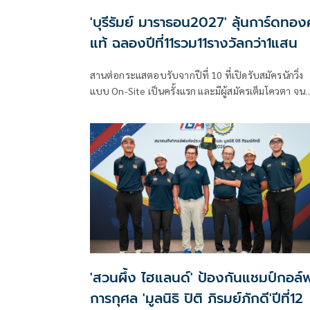
'บุรีรัมย์ มาราธอน2027' ลุ้นการ์ดทอง
แท้ ฉลองปีที่11รวม11รางวัลกว่า1แสน
สานต่อกระแสตอบรับจากปีที่ 10 ที่เปิดรับสมัครนักวิ่ง
แบบ On-Site เป็นครั้งแรก และมีผู้สมัครเต็มโควตา จน
สร้างปรากฏการณ์งานแถลงข่าวการแข่งขันวิ่งที่ใหญ่ที่สุด
ของประเทศไทย ล่าสุด "บุรีรัมย์ มาราธอน 2027 พรีเซ
เต็ด บาย น้ำแร่ธรรมชาติตราช้าง" เตรียมจัดงานแถลงข่าว
ทศวรรษที่ 2 อย่างยิ่งใหญ่ ในวันอังคารที่ 21 กรกฎาคม
2569 ที่ เดอะ สตอรี่ส์ สแควร์ ชั้น G วัน แบงค็อก กรุงเ
พร้อมเปิดรับสมัครแบบ On-Site จำนวน 2,000 สิทธิ์
'สวนผึ้ง ไฮแลนด์' ป้องกันแชมป์กอล์
การกุศล 'มูลนิธิ ปิติ ภิรมย์ภักดี'ปีที่12