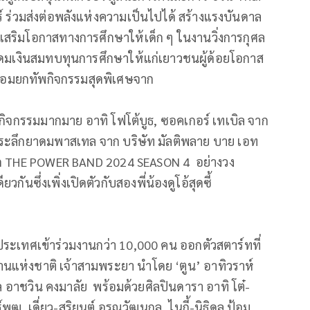
์ ร่วมส่งต่อพลังแห่งความเป็นไปได้ สร้างแรงบันดาล
งเสริมโอกาสทางการศึกษาให้เด็ก ๆ ในงานวิ่งการกุศล
ระดมเงินสมทบทุนการศึกษาให้แก่เยาวชนผู้ด้อยโอกาส
้ พร้อมยกทัพกิจกรรมสุดพิเศษจาก
กับกิจกรรมมากมาย อาทิ โฟโต้บูธ, ซอคเกอร์ เทเบิล จาก
ี่ระลึกยาดมพาสเทล จาก บริษัท มัลติพลาย บาย เอท
กวด THE POWER BAND 2024 SEASON 4 อย่างวง
ันซึ่งเพิ่งเปิดตัวกับสองพี่น้องดูโอ้สุดซี้
ระเทศเข้าร่วมงานกว่า 10,000 คน ออกตัวสตาร์ทที่
นแห่งชาติ เจ้าสามพระยา นำโดย ‘ตูน’ อาทิวราห์
เล อาชวิน คงมาลัย พร้อมด้วยศิลปินดารา อาทิ โต๋-
พุฒ, เดี่ยว-สุริยนต์ อรุณวัฒนกูล, ไนกี้-นิธิดล ป้อม