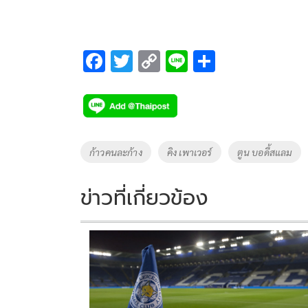
F
T
C
Li
S
ac
wi
o
n
h
e
tt
p
e
ar
b
er
y
e
o
Li
Tags
ก้าวคนละก้าง
คิง เพาเวอร์
ตูน บอดี้สแลม
o
n
k
k
ข่าวที่เกี่ยวข้อง