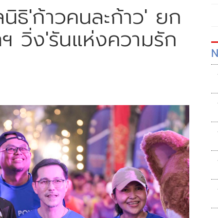
ลนิธิ'ก้าวคนละก้าว' ยก
ฯ วิ่ง'รันแห่งความรัก
N