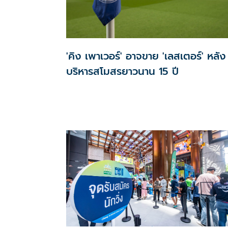
'คิง เพาเวอร์' อาจขาย 'เลสเตอร์' หลัง
บริหารสโมสรยาวนาน 15 ปี