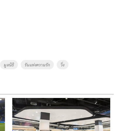
มูลนิธิ
รันแห่งความรัก
วิ่ง