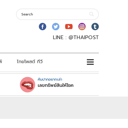
LINE : @THAIPOST
พ์
ไทยโพสต์ ทีวี
คันปากอยากเล่า
เลขทรัพย์สินให้โชค