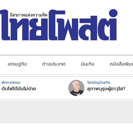
เศรษฐกิจ
ต่างประเทศ
บันเทิง
หนังสือพิม
ผักกาดหอม
วิสามัญบันเทิง
ดับไฟใต้มันไม่ง่าย
สุภาพบุรุษผู้อาวุโส?