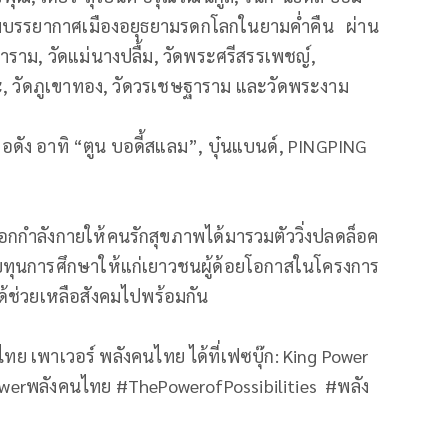
งชมบรรยากาศเมืองอยุธยามรดกโลกในยามค่ำคืน ผ่าน
ราม, วัดแม่นางปลื้ม, วัดพระศรีสรรเพชญ์,
ะ, วัดภูเขาทอง, วัดวรเชษฐาราม และวัดพระงาม
ื่อดัง อาทิ “ตูน บอดี้สแลม”, บุ๋นแบนด์, PINGPING
อกกำลังกายให้คนรักสุขภาพได้มารวมตัววิ่งปลดล็อค
บทุนการศึกษาให้แก่เยาวชนผู้ด้อยโอกาสในโครงการ
ะได้ช่วยเหลือสังคมไปพร้อมกัน
ไทย เพาเวอร์ พลังคนไทย ได้ที่เฟซบุ๊ก: King Power
werพลังคนไทย #ThePowerofPossibilities #พลัง