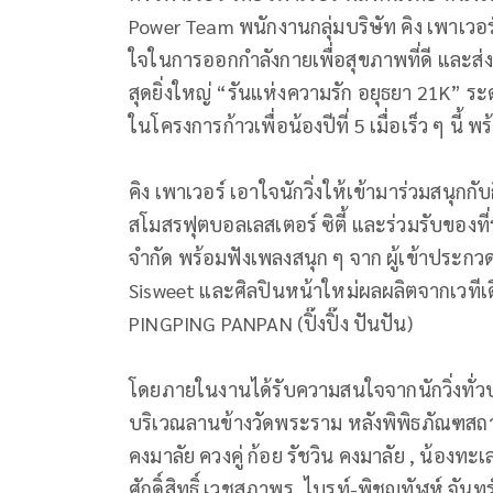
Power Team พนักงานกลุ่มบริษัท คิง เพาเวอร
ใจในการออกกำลังกายเพื่อสุขภาพที่ดี และส่
สุดยิ่งใหญ่ “รันแห่งความรัก อยุธยา 21K” 
ในโครงการก้าวเพื่อน้องปีที่ 5 เมื่อเร็ว ๆ นี
คิง เพาเวอร์ เอาใจนักวิ่งให้เข้ามาร่วมสนุก
สโมสรฟุตบอลเลสเตอร์ ซิตี้ และร่วมรับของท
จำกัด พร้อมฟังเพลงสนุก ๆ จาก ผู้เข้าประ
Sisweet และศิลปินหน้าใหม่ผลผลิตจากเวทีเดียวก
PINGPING PANPAN (ปิ๊งปิ๊ง ปันปัน)
โดยภายในงานได้รับความสนใจจากนักวิ่งทั่วป
บริเวณลานข้างวัดพระราม หลังพิพิธภัณฑสถา
คงมาลัย ควงคู่ ก้อย รัชวิน คงมาลัย , น้องทะ
ศักดิ์สิทธิ์ เวชสุภาพร, ไบรท์-พิชญทัฬห์ จันทร์