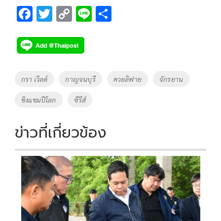
F
T
C
Li
S
ac
wi
o
n
h
e
tt
p
e
ar
b
er
y
e
o
Li
Tags
กรา เวิลด์
กาญจนบุรี
ควอลิฟาย
จักรยาน
o
n
ชิงแชมปืโลก
ซีรีส์
k
k
ข่าวที่เกี่ยวข้อง