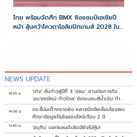
ไทย พร้อมจัดศึก BMX ชิงแชมป์เอเชียปี
หน้า ลุ้นคว้าโควตาโอลิมปิกเกมส์ 2028 ใน
บ้าน
NEWS UPDATE
'เท้ง' ลั่นก้าวสู่ปีที่ 3 'ปชน.' สานต่อภารกิจ
14:29 น.
'อนาคตใหม่-ก้าวไกล' ซัดระบอบสีน้ำเงิน ทำ
หลักนิติรัฐ-นิติธรรมสั่นคลอน
ตร.ชี้ปมเด็กกราดยิง หลายปัจจัยเชื่อมโยงพบ
14:08 น.
ศึกษาข้อมูลปืนในออนไลน์เกือบ 2 ปี
13:45 น.
'อนุทิน' บอกแลนด์บริดจ์ยังไม่คุ้ม!