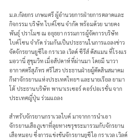
ม.ล.กัลยกร เกษมศรี ผู้อำนวยการฝ่ายการตลาดและ
กิจกรรม บริษัท ไบค์โซน จำกัด พร้อมด้วย นายคง
พันธุ์ ปราโมช ณ อยุธยา กรรมการผู้จัดการบริษัท
ไบค์โซน จำกัด ร่วมกันเป็นประธานในการแถลงข่าว
จัดจักรยานยูซีไอ กราเวล เวิลด์ ซีรีส์ ดัสแมน ที่โรงแร
มอวานี่ สุขุมวิท เมื่อสัปดาห์ที่ผ่านมา โดยมี นาวา
อากาศตรีสุภัทร ศรีไสว ประธานฝ่ายผู้ตัดสินสมาคม
กีฬาจักรยานแห่งประเทศไทยฯ และนายเรียล ยามา
โต้ ประธานบริษัท พานาเรเซอร์ คอร์ปอเรชั่น จาก
ประเทศญี่ปุ่น ร่วมแถลง
สำหรับจักรยานกราเวลไบค์ มาจากการนำเอา
จักรยานเสือภูเขาที่ลุยทางขรุขระมารวมกับจักรยาน
เสือหมอบ ซึ่งการแข่งขันจักรยานยูซีไอ กราเวล เวิลด์