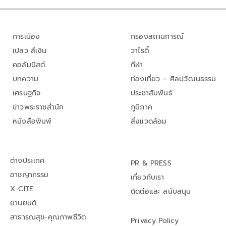
การเมือง
กรองสถานการณ์
เปลว สีเงิน
วาไรตี้
คอลัมนิสต์
กีฬา
บทความ
ท่องเที่ยว – ศิลปวัฒนธรรม
เศรษฐกิจ
ประชาสัมพันธ์
ข่าวพระราชสำนัก
ภูมิภาค
หนังสือพิมพ์
สิ่งแวดล้อม
ต่างประเทศ
PR & PRESS
อาชญากรรม
เกี่ยวกับเรา
X-CITE
ติดต่อและ สนับสนุน
ยานยนต์
สาธารณสุข-คุณภาพชีวิต
Privacy Policy