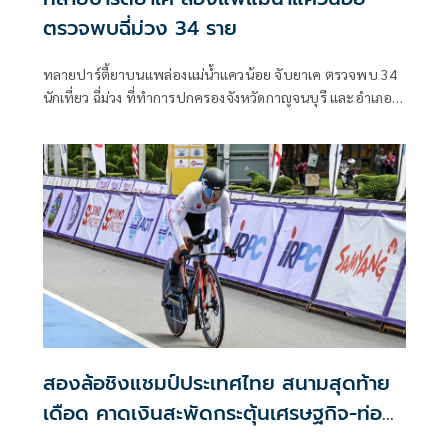
ตรวจพบฉี่ม่วง 34 ราย
ทลายปาร์ตี้ยาบนแพล่องแม่น้ำแควน้อย จับยาเค ตรวจพบ 34
นักเที่ยว ฉี่ม่วง ที่ทำการปกครองจังหวัดกาญจนบุรี และอําเภอ
เมืองกาญจนบุรี เปิดยุทธการ 90 วัน พิทักษ์สันติราษฎร์ พิฆาต
ยาเสพติด
สองล้อชิงแชมป์ประเทศไทย สนามสุดท้าย
เดือด คาดเงินสะพัดกระตุ้นเศรษฐกิจ-ท่อง
เที่ยวตาก