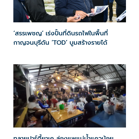
‘สรรเพชญ’ เร่งปั้นที่ดินรถไฟในพื้นที่
กาญจนบุรีดัน ‘TOD’ บูมสร้างรายได้
ทลายปาร์ตี้ยาเค ล่องแพแม่น้ำแควน้อย