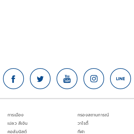
การเมือง
กรองสถานการณ์
เปลว สีเงิน
วาไรตี้
คอลัมนิสต์
กีฬา