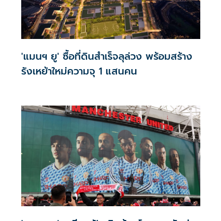
'แมนฯ ยู' ซื้อที่ดินสำเร็จลุล่วง พร้อมสร้าง
รังเหย้าใหม่ความจุ 1 แสนคน