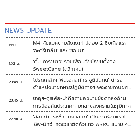
NEWS UPDATE
M4 คัมแบคตามสัญญา! ปล่อย 2 ซิงเกิลแรก
1:16 น.
'อะดรีนาลีน' และ 'ชอบU'
'ดั๊ม คาราบาว' รวมเพื่อนวัยมัธยมตั้งวง
1:02 น.
SweetCane (สวีทเคน)
โปรดเกล้าฯ 'พันเอกสุภัทร ชูตินันทน์' ดำรง
23:49 น.
ตำแหน่งนายทหารปฏิบัติการฯ-พระราชทานยศ
'พลตรี'
ซาอุฯ-ตุรเคีย-ปากีสถานลงนามข้อตกลงด้าน
23:45 น.
การป้องกันประเทศท่ามกลางสงครามในภูมิภาค
'ฮอนด้า เรซซิ่ง ไทยแลนด์' เปิดฉากร้อนแรง!
22:46 น.
'ชิพ-มิกซ์' กดเวลาติดหัวแถว ARRC สนาม 4
ที่มัลดาลิกา