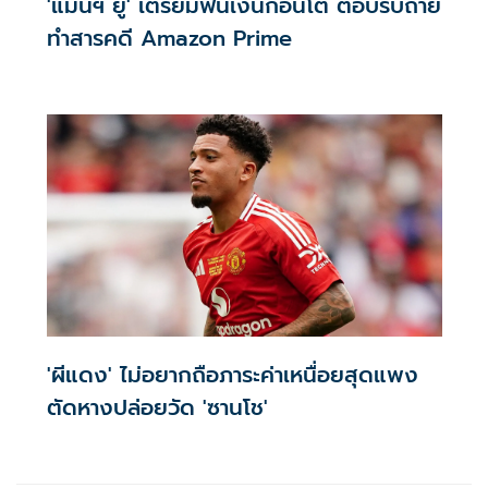
'แมนฯ ยู' เตรียมฟันเงินก้อนโต ตอบรับถ่าย
ทำสารคดี Amazon Prime
'ผีแดง' ไม่อยากถือภาระค่าเหนื่อยสุดแพง
ตัดหางปล่อยวัด 'ซานโช'