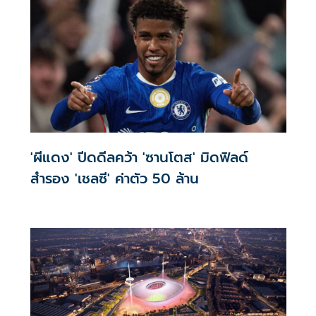
'ผีแดง' ปีดดีลคว้า 'ซานโตส' มิดฟิลด์
สำรอง 'เชลซี' ค่าตัว 50 ล้าน