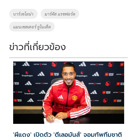
Tags
บาร์เซโลน่า
มาร์คัส แรชฟอร์ด
แมนเชสเตอร์ ยูไนเต็ด
ข่าวที่เกี่ยวข้อง
'ผีแดง' เปิดตัว 'ตีเลอมันส์' จอมทัพทีมชาติ