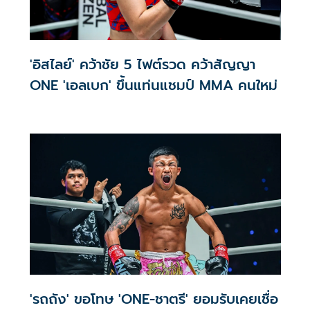
'อิสไลย์' คว้าชัย 5 ไฟต์รวด คว้าสัญญา
ONE 'เอลเบก' ขึ้นแท่นแชมป์ MMA คนใหม่
'รถถัง' ขอโทษ 'ONE-ชาตรี' ยอมรับเคยเชื่อ