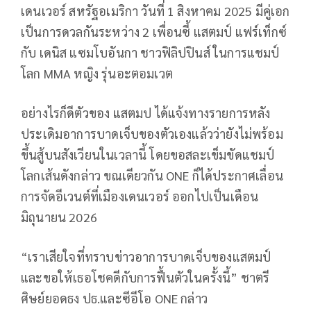
เดนเวอร์ สหรัฐอเมริกา วันที่ 1 สิงหาคม 2025 มีคู่เอก
เป็นการดวลกันระหว่าง 2 เพื่อนซี้ แสตมป์ แฟร์เท็กซ์
กับ เดนิส แซมโบอันกา ชาวฟิลิปปินส์ ในการแชมป์
โลก MMA หญิง รุ่นอะตอมเวต
อย่างไรก็ดีตัวของ แสตมป ได้แจ้งทางรายการหลัง
ประเดิมอาการบาดเจ็บของตัวเองแล้วว่ายังไม่พร้อม
ขึ้นสู้บนสังเวียนในเวลานี้ โดยขอสละเข็มขัดแชมป์
โลกเส้นดังกล่าว ขณเดียวกัน ONE ก็ได้ประกาศเลื่อน
การจัดอีเวนต์ที่เมืองเดนเวอร์ ออกไปเป็นเดือน
มิถุนายน 2026
“เราเสียใจที่ทราบข่าวอาการบาดเจ็บของแสตมป์
และขอให้เธอโชคดีกับการฟื้นตัวในครั้งนี้” ชาตรี
ศิษย์ยอดธง ปธ.และซีอีโอ ONE กล่าว