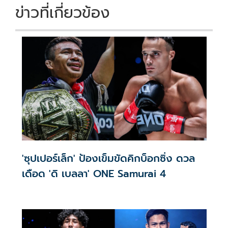
k
k
ข่าวที่เกี่ยวข้อง
'ซุปเปอร์เล็ก' ป้องเข็มขัดคิกบ็อกซิ่ง ดวล
เดือด 'ดิ เบลลา' ONE Samurai 4