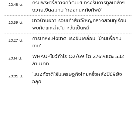
กรมพระศรีสวางควัฒนฯ ทรงรับการทูลเกล้าฯ
20:48 น.
ถวายเงินสมทบ 'กองทุนหทัยทิพย์'
ชาวบ้านผวา รอยเท้าสัตว์ใหญ่กลางสวนทุเรียน
20:39 น.
พบกัดแทะลำต้น หวั่นเป็นหมี
การเคหะแห่งชาติ เร่งขับเคลื่อน ‘บ้านเพื่อคน
20:27 น.
ไทย’
WHAUPโชว์กำไร Q2/69 โต 276%แตะ 532
20:14 น.
ล้านบาท
‘แบงก์ชาติ’ยันเศรษฐกิจไทยครึ่งหลังปี69ยัง
20:05 น.
ฉลุย