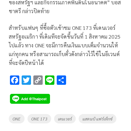
ของสหรัฐฯ และกิจกรรมภาคพื้นดินในอนาคต” บอส
ชาตรี กล่าวปิดท้าย
สำหรับแฟนๆ ที่ซื้อตัวเข้าชม ONE 173 ที่เดนเวอร์
สหรัฐอเมริกา ที่เดิมทีจะจัดขึ้นวันที่ 1 สิงหาคม 2025
ไปแล้ว ทาง ONE จะมีการคืนเงินแบบเต็มจำนวนให้
แก่ทุกคน หรือสามารถเก็บตั๋วดังกล่าวไว้ใช้ในอีเวนต์
ที่จะจัดปีหน้าได้
F
T
C
Li
S
ac
wi
o
n
h
e
tt
p
e
ar
b
er
y
e
o
Li
Tags
ONE
ONE 173
เดนเวอร์
แสตมป์ แฟร์เท็กซ์
o
n