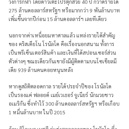
วงการกีฬา โดยดาวเตะโปรตุกีสวัย 40 ปี กวาดรายได้
275 ล้านดอลลาร์สหรัฐฯ หรือมากกว่า 9 พันล้านบาท
เพิ่มขึ้นจากปีก่อน 15 ล้านดอลลาร์ฯ เลยทีเดียว
นอกจากค่าเหนื่อยมหาศาลแล้ว แหล่งรายได้สำคัญ
ของ คริสเตียโน โรนัลโด คือเรื่องนอกสนาม ทั้งการ
เป็นพรีเซ็นเตอร์สินค้า และเงินที่ได้สปอนเซอร์ส่วน
ตัวต่างๆ ขณะเดียวกันเขายังมีผู้ติดตามบนโซเชียลมี
เดีย 939 ล้านคนคอยหนุนหลัง
หากดูสถิติตลอดกาล รายได้ประจำปีของ โรนัลโด
เป็นรองแค่ ฟลอยด์ เมย์เวเธอร์ จูเนียร์ นักมวยชาว
อเมริกัน ซึ่งทำไว้ 300 ล้านดอลลาร์สหรัฐฯ หรือเกือบ
1 หมื่นล้านบาท ในปี 2015