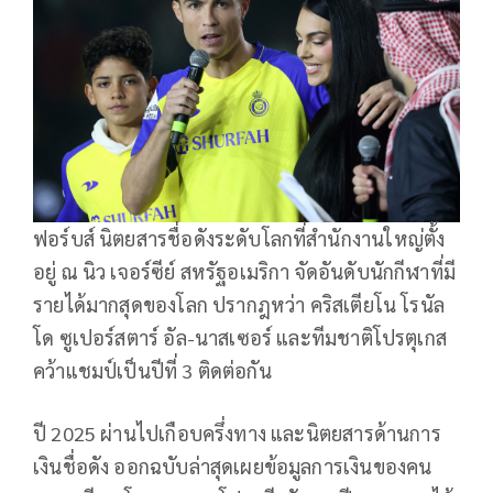
ฟอร์บส์ นิตยสารชื่อดังระดับโลกที่สำนักงานใหญ่ตั้ง
อยู่ ณ นิว เจอร์ซีย์ สหรัฐอเมริกา จัดอันดับนักกีฬาที่มี
รายได้มากสุดของโลก ปรากฎหว่า คริสเตียโน โรนัล
โด ซูเปอร์สตาร์ อัล-นาสเซอร์ และทีมชาติโปรตุเกส
คว้าแชมป์เป็นปีที่ 3 ติดต่อกัน
ปี 2025 ผ่านไปเกือบครึ่งทาง และนิตยสารด้านการ
เงินชื่อดัง ออกฉบับล่าสุดเผยข้อมูลการเงินของคน