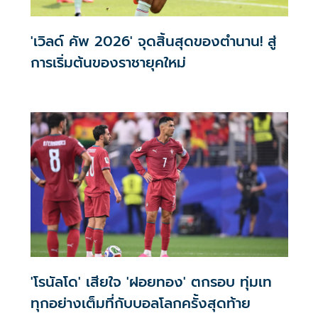
'เวิลด์ คัพ 2026' จุดสิ้นสุดของตำนาน! สู่
การเริ่มต้นของราชายุคใหม่
'โรนัลโด' เสียใจ 'ฝอยทอง' ตกรอบ ทุ่มเท
ทุกอย่างเต็มที่กับบอลโลกครั้งสุดท้าย