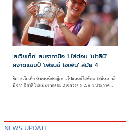
'สเวียเท็ก' สมราคามือ 1 ไล่ต้อน 'เปาลินี'
ผงาดแชมป์ 'เฟรนช์ โอเพ่น' สมัย 4
อิกา สเวียเท็ก นักเทนนิสหญิงชาวโปแลนด์ ไล่ต้อน จัสมิน เปาลิ
นี จาก อิตาลี ไปแบบขาดลอย 2 เซตรวด 6-2, 6-1 ประกาศ
ศักดาคว้าแชมป์เฟรนช์ โอเพน 3 สมัยติดต่อกัน ในการแข่งขันที่
สังเวียน โรลังด์ การ์รอส ประเทศฝรั่งเศส เมื่อวันเสาร์ที่ 8
มิถุนายนที่ผ่านมา
NEWS UPDATE