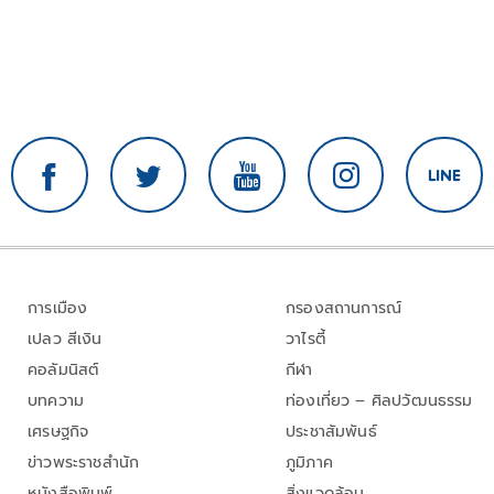
การเมือง
กรองสถานการณ์
เปลว สีเงิน
วาไรตี้
คอลัมนิสต์
กีฬา
บทความ
ท่องเที่ยว – ศิลปวัฒนธรรม
เศรษฐกิจ
ประชาสัมพันธ์
ข่าวพระราชสำนัก
ภูมิภาค
หนังสือพิมพ์
สิ่งแวดล้อม