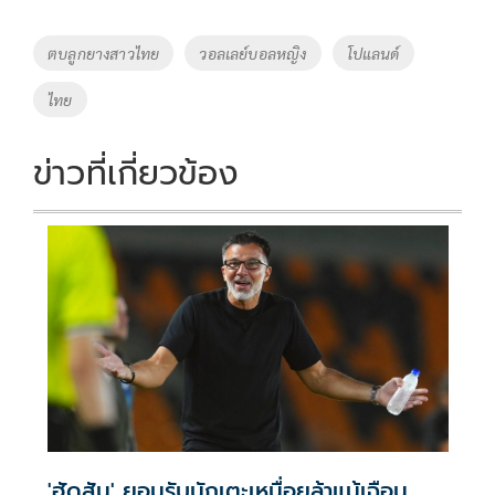
Tags
ตบลูกยางสาวไทย
วอลเลย์บอลหญิง
โปแลนด์
ไทย
ข่าวที่เกี่ยวข้อง
'ฮัดสัน' ยอมรับนักเตะเหนื่อยล้าแม้เฉือน