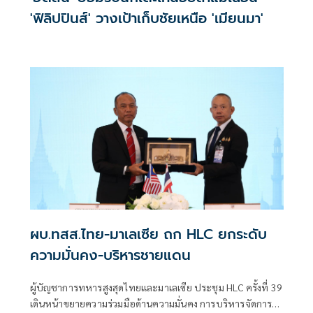
'ฟิลิปปินส์' วางเป้าเก็บชัยเหนือ 'เมียนมา'
ผบ.ทสส.ไทย-มาเลเซีย ถก HLC ยกระดับ
ความมั่นคง-บริหารชายแดน
ผู้บัญชาการทหารสูงสุดไทยและมาเลเซีย ประชุม HLC ครั้งที่ 39
เดินหน้าขยายความร่วมมือด้านความมั่นคง การบริหารจัดการ