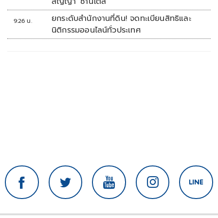
สัญญา 'ซานโตส'
ยกระดับสำนักงานที่ดิน! จดทะเบียนสิทธิและ
9:26 น.
นิติกรรมออนไลน์ทั่วประเทศ