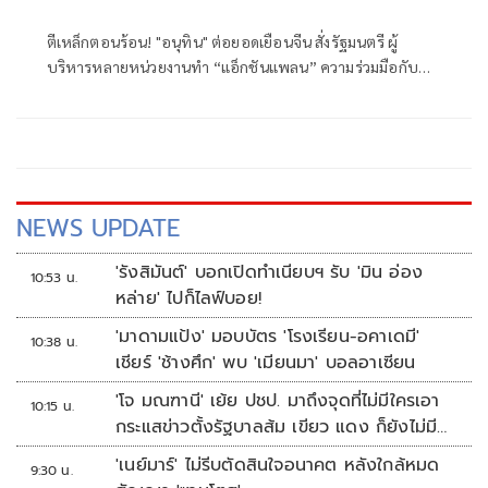
ตีเหล็กตอนร้อน! "อนุทิน" ต่อยอดเยือนจีน สั่งรัฐมนตรี ผู้
บริหารหลายหน่วยงานทำ “แอ็กชันแพลน” ความร่วมมือกับ
รัฐบาลจีนให้เป็นรูปธรรม ทั้งด้านการค้าการลงทุน ความมั่นคง
การปราบปรามอาชญากรรมข้ามชาติ การท่องเที่ยว เทคโนโลยี
แห่งอนาคตทั้งเอไอและอีวี ชูวิศวกรการเมืองฝ่าวิกฤตโลกไร้
ระเบียบ ลุยปฏิรูปราชการ-สร้างคน ดันเศรษฐกิจกระจายตัว
ระดมพลังคนไทยยกกำลังประเทศ
NEWS UPDATE
'รังสิมันต์' บอกเปิดทำเนียบฯ รับ 'มิน อ่อง
10:53 น.
หล่าย' ไปก็ไลฟ์บอย!
'มาดามแป้ง' มอบบัตร 'โรงเรียน-อคาเดมี'
10:38 น.
เชียร์ 'ช้างศึก' พบ 'เมียนมา' บอลอาเซียน
'โจ มณฑานี' เย้ย ปชป. มาถึงจุดที่ไม่มีใครเอา
10:15 น.
กระแสข่าวตั้งรัฐบาลส้ม เขียว แดง ก็ยังไม่มีฟ้า
เลย
'เนย์มาร์' ไม่รีบตัดสินใจอนาคต หลังใกล้หมด
9:30 น.