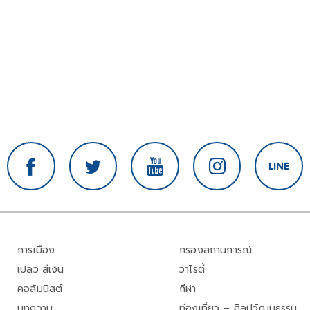
การเมือง
กรองสถานการณ์
เปลว สีเงิน
วาไรตี้
คอลัมนิสต์
กีฬา
บทความ
ท่องเที่ยว – ศิลปวัฒนธรรม