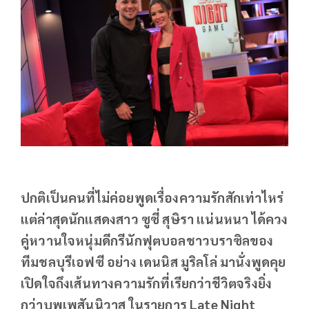
ปกติเป็นคนที่ไม่ค่อยพูดเรื่องความรักสักเท่าไหร่
แต่ล่าสุดนักแสดงสาว ซูซี่ สุษิรา แน่นหนา ได้ควง
คู่หวานใจหนุ่มดีกรีนักฟุตบอลชาวบราซิลของ
ทีมชลบุรีเอฟซี อย่าง เดนนิส มูริลโล่ มานั่งพูดคุย
เปิดใจถึงเส้นทางความรักที่เรียกว่าชีวิตจริงยิ่ง
กว่าบุพเพสันนิวาส ในรายการ Late Night