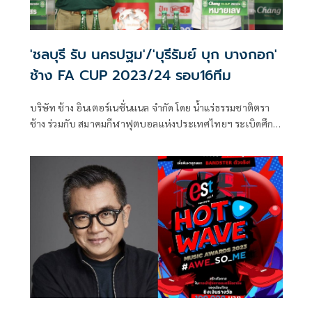
'ชลบุรี รับ นครปฐม'/'บุรีรัมย์ บุก บางกอก'
ช้าง FA CUP 2023/24 รอบ16ทีม
บริษัท ช้าง อินเตอร์เนชั่นแนล จำกัด โดย น้ำแร่ธรรมชาติตรา
ช้าง ร่วมกับ สมาคมกีฬาฟุตบอลแห่งประเทศไทยฯ ระเบิดศึก
ฟุตบอลถ้วยประวัติศาสตร์ ที่ไม่มีที่ว่างสำหรับผู้แพ้ รายการ
ช้าง เอฟเอ คัพ 2023/24 ซึ่งได้มีพิธีจับสลากประกบคู่การ
แข่งขันฟุตบอลช้าง เอฟเอ คัพ 2023/24 รอบ 16 ทีม ในวันที่ 1
กุมภาพันธ์ 2567 ณ ห้องเมต้า สโมสรราชพฤกษ์ โดยได้รับเกียรติ
จาก คุณไพฤทธิ์ ต้านไพรี หัวหน้าฝ่ายควบคุมการแข่งขัน บริษัท
ไทย ลีก จำกัด, คุณโรจนสิทธิ์ มีนิจสิน รองผู้อำนวยการฝ่ายกีฬา
บริษัท ไทยเบฟเวอเรจ จำกัด (มหาชน) โดยน้ำแร่ธรรมชาติ ตรา
ช้าง และคุณก่องกานต์ กาทอง ผู้จัดการฝ่ายขายในประเทศ
บริษัท มอลเท่น ไทยแลนด์ จำกัด และแขกผู้มีเกียรติเข้าร่วมพิธี
จับสลากในครั้งนี้