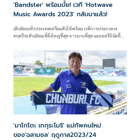
'Bandster' พร้อมมั้ย! เวที 'Hotwave
Music Awards 2023' กลับมาแล้ว!
เด็กมัธยมทั่วประเทศเตรียมตัวให้พร้อม เวทีการประกวดวง
ดนตรีระดับมัธยมที่ยิ่งใหญ่ที่สุด ยาวนานที่สุด และออริจินัลที่สุด
ในประเทศ กลับมาแล้ว! ATIME จับมือ Goodthings Happen
ปลุกตํานานการประกวดวงดนตรีระดับมัธยมให้ลุกเป็นไฟ กับ
est Cola presents HOTWAVE MUSIC AWARDS 2023 เปิด
พื้นที่สานต่อความฝันให้วัยรุ่นคอดนตรีทั่วประเทศมาประลอง
ฝีมือบนเวที เดินตามรอยรุ่นพี่ศิลปินชื่อดังที่เคยแจ้งเกิดจากเวที
นี้มาแล้วมากมาย
'มาโกโตะ เทกุระโมริ' แม่ทัพคนใหม่
ของ'ฉลามชล' ฤดูกาล2023/24