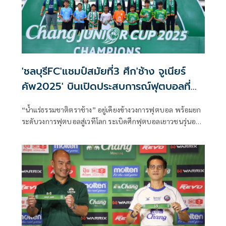
'ชลบุรีFC'แชมป์สมัยที่3 ศึก'ช้าง จูเนียร์
คัพ2025' บินเปิดประสบการณ์ฟุตบอลที่
อังกฤษ
“น้ำแร่ธรรมชาติตราช้าง” อยู่เคียงข้างวงการฟุตบอล พร้อมยก
ระดับวงการฟุตบอลสู่เวทีโลก ระเบิดศึกฟุตบอลเยาวชนรุ่นอายุ
13 ปีที่ยิ่งใหญ่ที่สุดในประเทศไทย รายการ “Chang Junior
Cup 2025” ที่สุดของรายการแข่งขันฟุตบอลเยาวชน ต่อยอดสู่
นักฟุตบอลอาชีพ