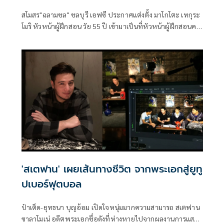
สโมสร"ฉลามชล" ชลบุรี เอฟซี ประกาศแต่งตั้ง มาโกโตะ เทกุระ
โมริ หัวหน้าผู้ฝึกสอน วัย 55 ปี เข้ามาเป็นที่หัวหน้าผู้ฝึกสอนคน
ใหม่ เพื่อเตรียมความพร้อม และ นำทีมลงทำการแข่งขัน
ฟุตบอลในทุกรายการตลอดการแข่งขัน ในฤดูกาล 2023/24 ที่
จะกลับมาเริ่มต้นทำการแข่งขันอีกครั้งในเดือน สิงหาคมนี้
'สเตฟาน' เผยเส้นทางชีวิต จากพระเอกสู่ยูทู
ปเบอร์ฟุตบอล
ป๋าเต็ด-ยุทธนา บุญอ้อม เปิดใจหนุ่มมากความสามารถ สเตฟาน
ซาลาโมเน่ อดีตพระเอกชื่อดังที่ห่างหายไปจากผลงานการแสดง