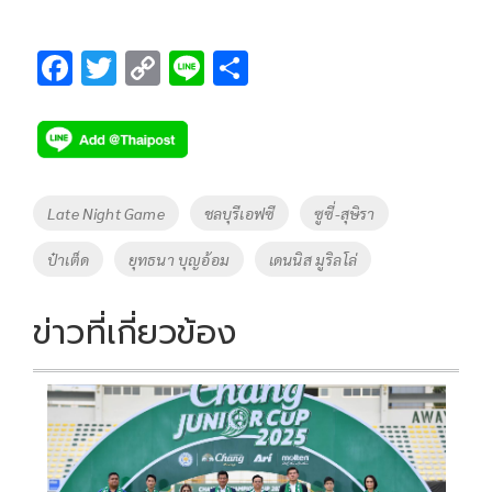
F
T
C
Li
S
ac
wi
o
n
h
e
tt
p
e
ar
b
er
y
e
o
Li
Tags
Late Night Game
ชลบุรีเอฟซี
ซูซี่-สุษิรา
o
n
ป๋าเต็ด
ยุทธนา บุญอ้อม
เดนนิส มูริลโล่
k
k
ข่าวที่เกี่ยวข้อง