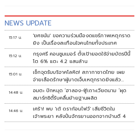
NEWS UPDATE
'ยศชนัน' ขอความร่วมมืองดแชร์ภาพเหตุกราด
15:17 น.
ยิง เป็นเรื่องสะเทือนใจคนไทยทั้งประเทศ
กรุงศรี คอนซูมเมอร์ ตั้งเป้ายอดใช้จ่ายบัตรปีนี้
15:12 น.
โต 6% แตะ 4.2 แสนล้าน
เช็กจุดรับบริจาคโลหิต! สภากาชาดไทย เผย
15:01 น.
จ่ายเลือดรักษาผู้บาดเจ็บเหตุกราดยิงแล้ว
148 ยูนิต
อมตะ ปักหมุด ‘ฮาลอง-ฟู้เถาะเวียดนาม ’ผุด
14:48 น.
สมาร์ทซิตี้รับคลื่นย้ายฐานผลิต
เศร้า! พบ 'เต้ ดราก้อนไฟว์' เสียชีวิตใน
14:46 น.
เจ้าพระยา หลังปั่นจักรยานออกจากบ้านตี 4