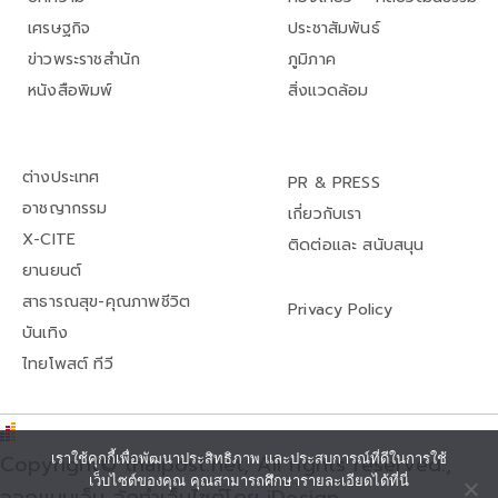
เศรษฐกิจ
ประชาสัมพันธ์
ข่าวพระราชสำนัก
ภูมิภาค
หนังสือพิมพ์
สิ่งแวดล้อม
ต่างประเทศ
PR & PRESS
อาชญากรรม
เกี่ยวกับเรา
X-CITE
ติดต่อและ สนับสนุน
ยานยนต์
สาธารณสุข-คุณภาพชีวิต
Privacy Policy
บันเทิง
ไทยโพสต์ ทีวี
Copyright© thaipost.net, All rights reserved.,
เราใช้คุกกี้เพื่อพัฒนาประสิทธิภาพ และประสบการณ์ที่ดีในการใช้
เว็บไซต์ของคุณ คุณสามารถศึกษารายละเอียดได้ที่นี่
ออกแบบเว็บ จัดทำเว็บไซต์โดย iDesign