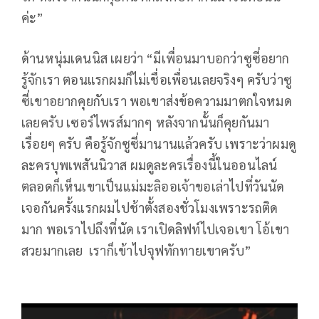
ค่ะ”
ด้านหนุ่มเดนนิส เผยว่า “มีเพื่อนมาบอกว่าซูซี่อยาก
รู้จักเรา ตอนแรกผมก็ไม่เชื่อเพื่อนเลยจริงๆ ครับว่าซู
ซี่เขาอยากคุยกับเรา พอเขาส่งข้อความมาตกใจหมด
เลยครับ เซอร์ไพรส์มากๆ หลังจากนั้นก็คุยกันมา
เรื่อยๆ ครับ คือรู้จักซูซี่มานานแล้วครับ เพราะว่าผมดู
ละครบุพเพสันนิวาส ผมดูละครเรื่องนี้ในออนไลน์
ตลอดก็เห็นเขาเป็นแม่มะลิออเจ้าขอเล่าไปที่วันนัด
เจอกันครั้งแรกผมไปช้าตั้งสองชั่วโมงเพราะรถติด
มาก พอเราไปถึงที่นัด เราเปิดลิฟท์ไปเจอเขา โอ้เขา
สวยมากเลย เราก็เข้าไปจุฟทักทายเขาครับ”