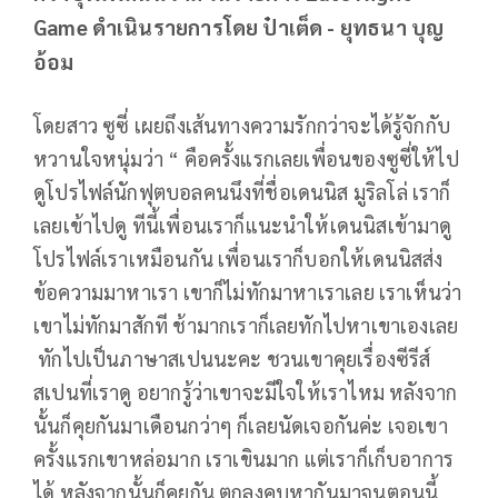
Game ดำเนินรายการโดย ป๋าเต็ด - ยุทธนา บุญ
อ้อม
โดยสาว ซูซี่ เผยถึงเส้นทางความรักกว่าจะได้รู้จักกับ
หวานใจหนุ่มว่า “ คือครั้งแรกเลยเพื่อนของซูซี่ให้ไป
ดูโปรไฟล์นักฟุตบอลคนนึงที่ชื่อเดนนิส มูริลโล่ เราก็
เลยเข้าไปดู ทีนี้เพื่อนเราก็แนะนำให้เดนนิสเข้ามาดู
โปรไฟล์เราเหมือนกัน เพื่อนเราก็บอกให้เดนนิสส่ง
ข้อความมาหาเรา เขาก็ไม่ทักมาหาเราเลย เราเห็นว่า
เขาไม่ทักมาสักที ช้ามากเราก็เลยทักไปหาเขาเองเลย
ทักไปเป็นภาษาสเปนนะคะ ชวนเขาคุยเรื่องซีรีส์
สเปนที่เราดู อยากรู้ว่าเขาจะมีใจให้เราไหม หลังจาก
นั้นก็คุยกันมาเดือนกว่าๆ ก็เลยนัดเจอกันค่ะ เจอเขา
ครั้งแรกเขาหล่อมาก เราเขินมาก แต่เราก็เก็บอาการ
ได้ หลังจากนั้นก็คุยกัน ตกลงคบหากันมาจนตอนนี้