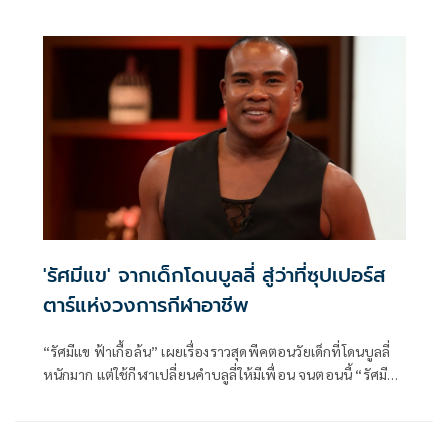
ล่าสุดได้ผันตัวมาเป็นยูทูปเบอร์ด้านกีฬามาพูดคุยในรายการ
“Late Night Game” ทางช่อง 9 กด 30
'รัศมีแข' จากเด็กโดนบูลลี่ สู่ว่าที่ซุปเปอร์ส
ตาร์แห่งวงการกีฬาอาชีพ
“รัศมีแข ฟ้าเกื้อล้น” เผยเรื่องราวสุดพีคตอนวัยเด็กที่โดนบูลลี่
หนักมาก แต่ใช้กีฬาเปลี่ยนคำบลูลี่ให้มีเพื่อน จนตอนนี้ “รัศมี
แข” ขึ้นแท่นเป็นซุปเปอร์สตาร์แห่งวงการกีฬาอาชีพไปแล้ว