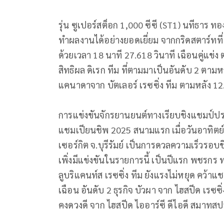
รุ่น ซูเปอร์สต็อก 1,000 ซีซี (ST1) นทีธาร ทอ
ทำผลงานได้อย่างยอดเยี่ยม จากกริดสตาร์ทที่
ด้วยเวลา 18 นาที 27.618 วินาที เฉือนคู่แข่ง ต
สิทธิผล ดิเรก ทีม ที่ตามมาเป็นอันดับ 2 ตามหล
แคนาดาจาก บัตเลอร์ เรซซิ่ง ทีม ตามหลัง 12
การแข่งขันจักรยานยนต์ทางเรียบชิงแชมป์ประ
แชมเปียนชิพ 2025 สนามแรก เมื่อวันอาทิตย์ท
เซอร์กิต จ.บุรีรัมย์ เป็นการดวลความเร็วรอบชิ
เพิ่งมีแข่งขันในรายการนี้ เป็นปีแรก พชรกร ท
ลูบริแคนท์ส เรซซิ่ง ทีม ยังแรงไม่หยุด คว้า
เฉือน อันดับ 2 ธุรกิจ บัวผา จาก ไฮสปีด เรซซิ
คงดวงดี จาก ไฮสปีด ไออาร์ซี ดีไอดี สมาทสป