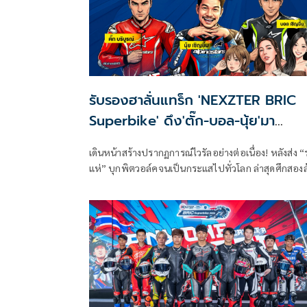
รับรองฮาลั่นแทร็ก 'NEXZTER BRIC
Superbike' ดึง'ตั๊ก-บอล-นุ้ย'มา
ป่วน21มิ.ย.นี้
เดินหน้าสร้างปรากฏการณ์ไวรัลอย่างต่อเนื่อง! หลังส่ง “
แห่” บุกพิตวอล์คจนเป็นกระแสไปทั่วโลก ล่าสุดศึกสองล
ชิงแชมป์ประเทศไทย เตรียมระเบิดความมันส์การแข่งขั
สุดเข้มข้น พร้อมพลิกโฉมความสนุก ขนทัพตลกตัวท็อป
“ตั๊ก บริบูรณ์, บอล-นุ้ย เชิญยิ้ม” สวมเรซซิ่งสูทเต็มยศ
ปะทะแตรวงตุ้งแช่กลางพิตเลน แฟนความเร็วที่มีบัตรช
การแข่งขันสามารถร่วมกิจกรรมและใกล้ชิดนักบิดได้แบ
เอ็กซ์คลูซีฟ ฟรี! วันอาทิตย์ที่ 21 มิ.ย. เวลา 11.30-12.3
น. ที่ สนามช้าง อินเตอร์เนชั่นแนล เซอร์กิต จ.บุรีรัมย์