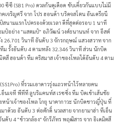
0 ซีซี (SB1 Pro) ดวลกันดุเดือด ขับเคี่ยวกันแบบไม่มี
าคเจริญศรี จาก โปร ฮอนด้า บริดจสโตน อันเดรียนี
มป์สนามแรกไปครองด้วยเวลา ดีที่สุดต่อรอบ 1 นาที
มป์อย่าง "แสตมป์" อภิวัฒน์ วงศ์ธนานนท์ จาก อีสต์
มหลัง 26.701 วินาที อันดับ 3 จักรกฤษณ์ แสวงสวาท จาก
 ทีม รั้งอันดับ 4 ตามหลัง 32.346 วินาที ส่วน นักบิด
ดมิตสึ ฮอนด้า ทีม คริสมาส เจ้าของโพลได้อันดับ 4 ตาม
ีซี (SS1Pro) ที่รวมเอาดาวรุ่งแถวหน้าไว้หลายคน
เจที พีทีที ลูบริแคนท์ส เรซซิ่ง ทีม บิดเข้าเส้นชัย
งหน้าเจ้าของโพล โกยุ นาคากาวะ นักบิดชาวญี่ปุ่น ที่
มาด้วย อันดับ 3 ต่อศักดิ์ นวลสาย จากยามาฮ่า ทีเอ็น
อันดับ 4 "ข้าวกล้อง" จักรีภัทร พฤฒิสาร จาก อิเดมิตสึ