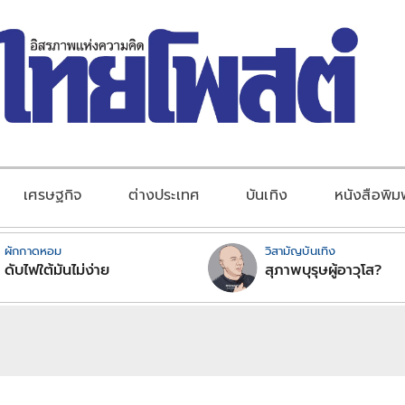
เศรษฐกิจ
ต่างประเทศ
บันเทิง
หนังสือพิม
ผักกาดหอม
วิสามัญบันเทิง
ดับไฟใต้มันไม่ง่าย
สุภาพบุรุษผู้อาวุโส?