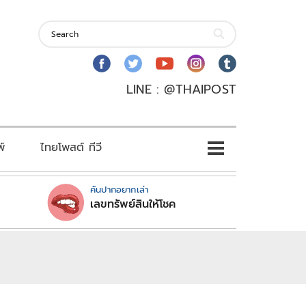
LINE : @THAIPOST
พ์
ไทยโพสต์ ทีวี
คันปากอยากเล่า
เลขทรัพย์สินให้โชค