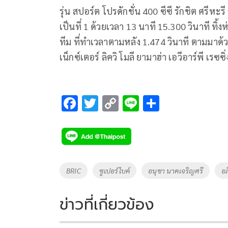
รุ่น สปอร์ต โปรดักชั่น 400 ซีซี รักชิต ศรีหะรี ธา
เป็นที่ 1 ด้วยเวลา 13 นาที 15.300 วินาที ทิ้ง
ทีม ที่ทำเวลาตามหลัง 1.474 วินาที ตามมาด้ว
เน็กซ์เตอร์ ลิควิ โมลี ยามาฮ่า เอวีอาร์พี เรซซ
F
T
C
Li
S
ac
wi
o
n
h
e
tt
p
e
ar
b
er
y
e
o
Li
Tags
BRIC
ซูเปอร์ไบค์
อนุชา นาคเจริญศรี
อภ
o
n
k
k
ข่าวที่เกี่ยวข้อง