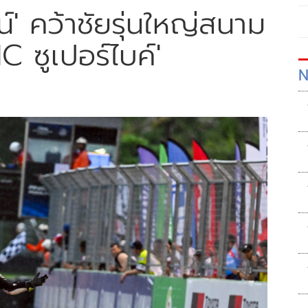
น์' คว้าชัยรุ่นใหญ่สนาม
C ซูเปอร์ไบค์'
N