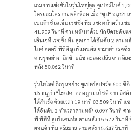
เกมการแข่งขันในรุ่นใหญ่สุด ซูเปอร์ไบค์ 1,00
ใครยอมใคร เกมพลิกล็อค เมื่อ "ซุป" อนุชา น
เบนดิกซ์ เอเอ็น เรซซิ่ง ทีม แซงหน้าคว้าแช
41.909 วินาที ตามหลังมาด้วย นักบิดระดับแช
เอ็นเจที เรซซิ่ง ทีม สุดเก๋า ได้อันดับ 2 ตา
ไบค์ สตอรี พีทีที ลูบริแคนท์ส ยามาฮ่า เรซซิ่ง
ดาวรุ่งอย่าง "มิกซ์" ธนัช ละอองปลิว จาก อิเ
หลัง 50.062 วินาที
รุ่นไฮไลต์ อีกรุ่นอย่าง ซูเปอร์สปอร์ต 600 ซ
ปรากฏว่า "ไฮเปค" กฤษฎา ธนโชติ จาก อีสต์ เอ็น
ได้สำเร็จ ด้วยเวลา 19 นาที 03.509 วินาที แซ
ได้อันดับ 2 ทำเวลาตามหลัง 0.097 วินาที ตาม
พี พีทีที ลูบริแคนท์ส ตามหลัง 15.572 วินาที 
ฮอนด้า ทีม คริสมาส ตามหลัง 15.647 วินาที