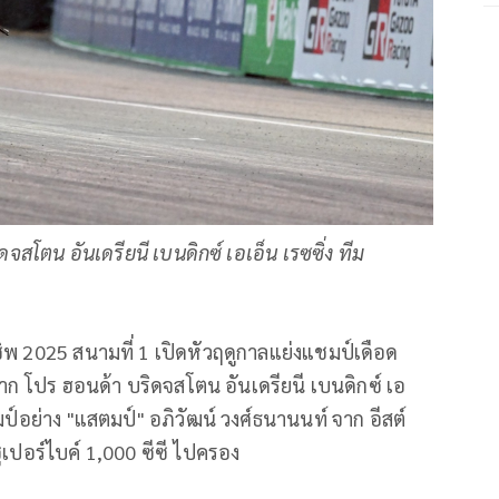
จสโตน อันเดรียนี เบนดิกซ์ เอเอ็น เรซซิ่ง ทีม
นชิพ 2025 สนามที่ 1 เปิดหัวฤดูกาลแย่งแชมป์เดือด
 จาก โปร ฮอนด้า บริดจสโตน อันเดรียนี เบนดิกซ์ เอ
ชมป์อย่าง "แสตมป์" อภิวัฒน์ วงศ์ธนานนท์ จาก อีสต์
นซูเปอร์ไบค์ 1,000 ซีซี ไปครอง