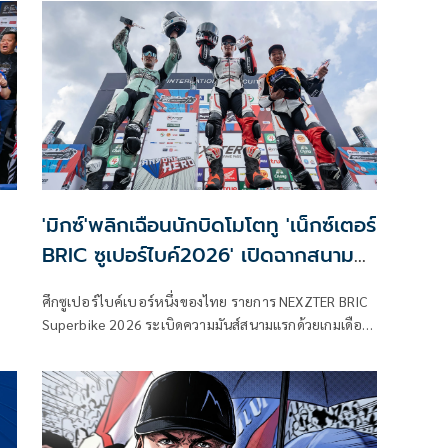
'มิกซ์'พลิกเฉือนนักบิดโมโตทู 'เน็กซ์เตอร์
BRIC ซูเปอร์ไบค์2026' เปิดฉากสนาม
แรก
ศึกซูเปอร์ไบค์เบอร์หนึ่งของไทย รายการ NEXZTER BRIC
Superbike 2026 ระเบิดความมันส์สนามแรกด้วยเกมเดือด
ระดับโลกสะใจแฟนๆ ชาวไทย เมื่อดาวรุ่งชาวไทย “มิกซ์”
ธนัช ละอองปลิว จาก อิเดมิตสึ ฮอนด้า ทีม คริสมาส บด
เอาชนะดีกรีโมโตทูอย่าง ฮอร์เก้ นาบาร์โร อย่างเข้มข้นคว้า
ชัยในรุ่น ซูเปอร์สปอร์ต 600 ซีซี คว้าชัยชนะสนามแรกของ
ปีไปครอง ท่ามกลางแฟนความเร็วที่เข้าชมอย่างคึกคัก