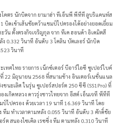
งโคตร นักบิดจาก ยามาฮ่า ทีเอ็นพี พีทีที ลูบริแคนท์ส
 1 บิดเข้าเส้นชัยคว้าแชมป์ไปครองได้อย่างยอดเยี่ยม
ะวัน ตั้งตรงกิจเจริญกุล จาก ทีเค ฮอนด้า อิเดมิตสึ
ัง 0.332 วินาที อันดับ 3 โคลิน บัตเลอร์ นักบิด
.523 วินาที
เทศไทย รายการ เน็กซ์เตอร์ บีอาร์ไอซี ซูเปอร์ไบค์
ี่ 22 มิถุนายน 2568 ที่สนามช้าง อินเตอร์เนชั่นแนล
งชนะเลิศ ในรุ่น ซูเปอร์สปอร์ต 250 ซีซี (SS1Pro) ที่
องเกิดหลวง ดาวรุ่งชาวไทยจาก อีสต์ เอ็นเจที พีทีที
แชมป์ไปครอง ด้วยเวลา 19 นาที 16.369 วินาที โดย
่ง ทีม ทำเวลาตามหลัง 0.055 วินาที อันดับ 3 ศักดิ์ชัย
อร์ต สนองไซเคิล เรซซิ่ง ทีม ตามหลัง 0.310 วินาที