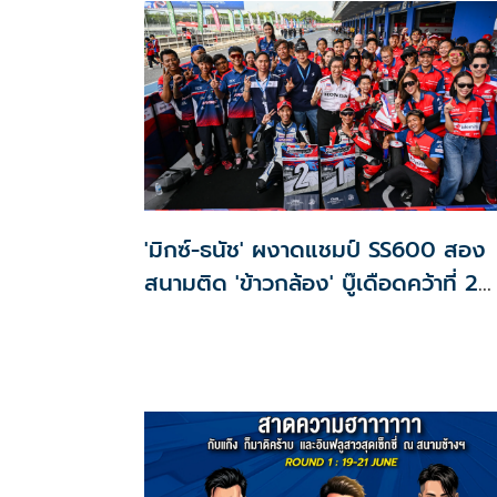
'มิกซ์-ธนัช' ผงาดแชมป์ SS600 สอง
สนามติด 'ข้าวกล้อง' บู๊เดือดคว้าที่ 2
ศึก BRIC Superbike สนาม 2