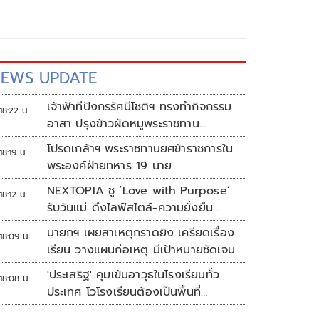
EWS UPDATE
เจ้าฟ้าทีปังกรรัศมีโชติฯ ทรงทำกิจกรรม
18:22 น.
อาสา ปรุงข้าวผัดหมูพระราชทาน
ประชาชน
โปรดเกล้าฯ พระราชทานยศข้าราชการใน
18:19 น.
พระองค์ฝ่ายทหาร 19 นาย
NEXTOPIA ชู ‘Love with Purpose’
18:12 น.
รับวันแม่ ดึงไลฟ์สไตล์-ความยั่งยืน
สร้างประสบการณ์ช้อปปิงมีความหมาย
นายกฯ เผยสาเหตุกราดยิง เครียดเรื่อง
18:09 น.
เรียน วางแผนก่อเหตุ มีเป้าหมายชัดเจน
'ประเสริฐ' คุมเข้มอาวุธในโรงเรียนทั่ว
18:08 น.
ประเทศ โวโรงเรียนต้องเป็นพื้นที่
ปลอดภัย