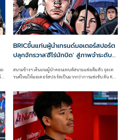
BRICขึ้นแท่นผู้นำเทรนด์มอเตอร์สปอร์ต
ปลุกจักรวาล'ฮีโร่นักบิด' สู่ภาพจำระดับ
อินเตอร์
รถ
สนามช้างฯ เดินเกมผู้นำคอนเทนต์สนามแข่งเต็มตัว จุดเท
้อ
รนด์ใหม่ให้มอเตอร์สปอร์ตเป็นมากกว่าการแข่งขัน ดัน Key
น
Visual จากอัตลักษณ์ไทยสู่ภาษาภาพแบบมังงะ เขย่า
วงการสองล้อภูมิภาค สร้างแรงกระเพื่อมครั้งใหญ่ให้แก่
วงการมอเตอร์สปอร์ตระดับสากล
ม
บ
0