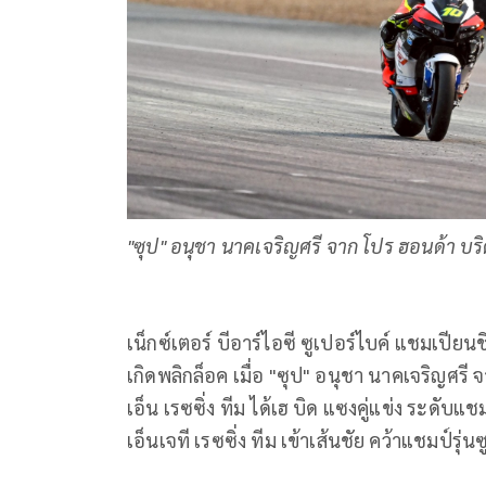
"ซุป" อนุชา นาคเจริญศรี จาก โปร ฮอนด้า บริด
เน็กซ์เตอร์ บีอาร์ไอซี ซูเปอร์ไบค์ แชมเปีย
เกิดพลิกล็อค เมื่อ "ซุป" อนุชา นาคเจริญศรี
เอ็น เรซซิ่ง ทีม ได้เฮ บิด แซงคู่แข่ง ระดับแ
เอ็นเจที เรซซิ่ง ทีม เข้าเส้นชัย คว้าแชมป์รุ่