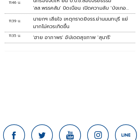
นักร้องจัดให้ ยื่น ป.ป.ช.สอบจริยธรรม
11:46 น.
'สส.พรรคส้ม' บิดเบือน เปิดความลับ 'บังเกอร์
ทหาร'
นายกฯ เสียใจ เหตุกราดยิงรร.ย่านนนทบุรี แย่
11:39 น.
มากไม่ควรเกิดขึ้น
11:35 น.
'ฮาย อาภาพร' อัปเดตสุขภาพ 'สุนารี'