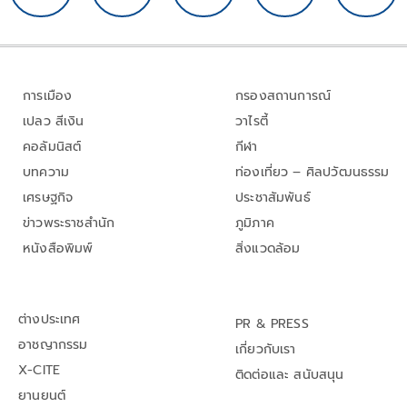
การเมือง
กรองสถานการณ์
เปลว สีเงิน
วาไรตี้
คอลัมนิสต์
กีฬา
บทความ
ท่องเที่ยว – ศิลปวัฒนธรรม
เศรษฐกิจ
ประชาสัมพันธ์
ข่าวพระราชสำนัก
ภูมิภาค
หนังสือพิมพ์
สิ่งแวดล้อม
ต่างประเทศ
PR & PRESS
อาชญากรรม
เกี่ยวกับเรา
X-CITE
ติดต่อและ สนับสนุน
ยานยนต์