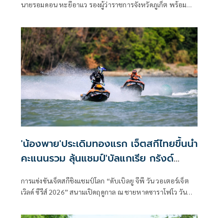
นายรอมดอน หะยีอาแว รองผู้ว่าราชการจังหวัดภูเก็ต พร้อม
ด้วย นายอดูลย์ ระลึกมูล ผู้อำนวยการสำนักงานเจ้าท่าภูมิภาค
สาขาภูเก็ต นายธีรพงศ์ พันธ์นาค เจ้าพนักงานตรวจเรือชำนาญ
การ และเจ้าหน้าที่สำนักงานเจ้าท่าภูมิภาคสาขาภูเก็ต
'น้องพาย'ประเดิมทองแรก เจ็ตสกีไทยขึ้นนำ
คะแนนรวม ลุ้นแชมป์'บัลแกเรีย กรังด์
ปรีซ์2026'
การแข่งขันเจ็ตสกีชิงแชมป์โลก “ดับเบิลยู จีพี วัน วอเตอร์เจ็ต
เวิลด์ ซีรีส์ 2026” สนามเปิดฤดูกาล ณ ชายหาดซาราโฟโว วันที่
สองทวีความดุเดือดขึ้นเป็นลำดับ นักเจ็ตสกีไทยโชว์ฟอร์มแกร่ง
ประกาศศักดาบนเวทีโลกได้อย่างน่าประทับใจ“น้องพาย” ล้าง