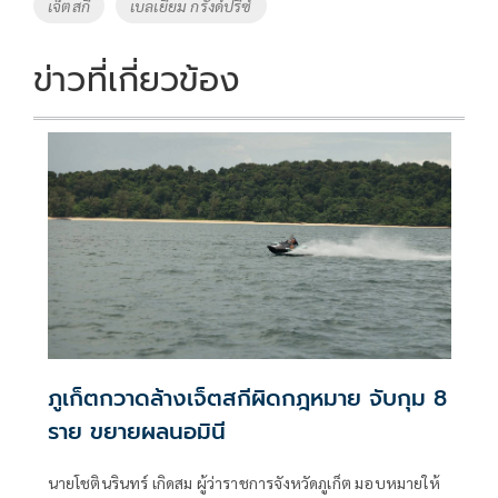
เจ็ตสกี
เบลเยี่ยม กรังด์ปรีซ์
k
k
ข่าวที่เกี่ยวข้อง
ภูเก็ตกวาดล้างเจ็ตสกีผิดกฎหมาย จับกุม 8
ราย ขยายผลนอมินี
นายโชตินรินทร์ เกิดสม ผู้ว่าราชการจังหวัดภูเก็ต มอบหมายให้