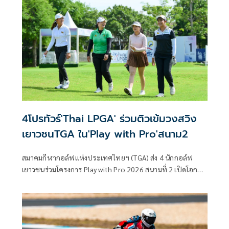
ตาแชมป์ยุโรป คว้าแชมป์ประเดิม! :
4โปรทัวร์'Thai LPGA' ร่วมติวเข้มวงสวิง
เยาวชนTGA ใน'Play with Pro'สนาม2
สมาคมกีฬากอล์ฟแห่งประเทศไทยฯ (TGA) ส่ง 4 นักกอล์ฟ
เยาวชนร่วมโครงการ Play with Pro 2026 สนามที่ 2 เปิดโอกาส
ออกรอบและเรียนรู้กับนักกอล์ฟอาชีพอย่างใกล้ชิด ร่วมกับ
สมาคมกีฬากอล์ฟอาชีพสตรี (Thai LPGA) ที่สนามเดอะวินเทจ
คลับ จ.สมุทรปราการ เมื่อวันที่ 7 กรกฎาคม 2569