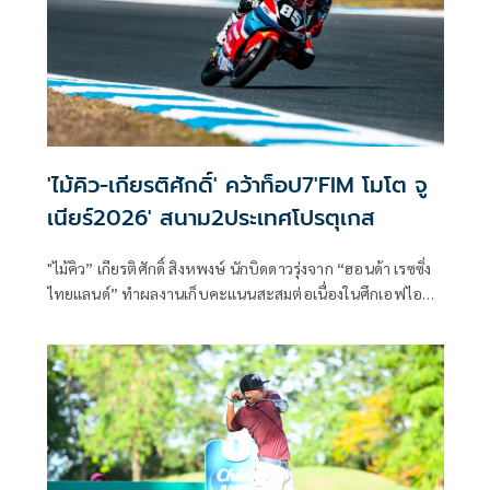
'ไม้คิว-เกียรติศักดิ์' คว้าท็อป7'FIM โมโต จู
เนียร์2026' สนาม2ประเทศโปรตุเกส
"ไม้คิว” เกียรติศักดิ์ สิงหพงษ์ นักบิดดาวรุ่งจาก “ฮอนด้า เรซซิ่ง
ไทยแลนด์” ทำผลงานเก็บคะแนนสะสมต่อเนื่องในศึกเอฟไอ
เอ็ม โมโต จูเนียร์ 2026 คลาส โมโตทรี จูเนียร์ เวิลด์ แชมเปี้ยน
ชิพ สนามที่ 2 เอสโตริล ราวด์ ณ เซอร์กิตโต โด เอสโตริล
ประเทศโปรตุเกส เมื่อวันอาทิตย์ที่ 14 มิถุนายน ที่ผ่านมา