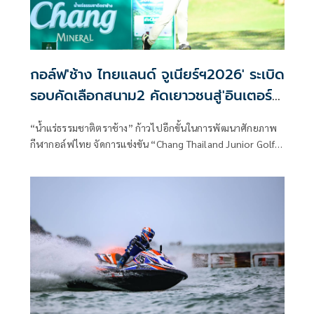
กอล์ฟ'ช้าง ไทยแลนด์ จูเนียร์ฯ2026' ระเบิด
รอบคัดเลือกสนาม2 คัดเยาวชนสู่'อินเตอร์ฯ
แชมเปี้ยนชิพ'
“น้ำแร่ธรรมชาติตราช้าง” ก้าวไปอีกขั้นในการพัฒนาศักยภาพ
กีฬากอล์ฟไทย จัดการแข่งขัน “Chang Thailand Junior Golf
Circuit 2026” ต่อเนื่องเป็นปีที่ 12 การันตีมาตรฐาน World
Ranking จาก 3 สถาบันชั้นนำ Junior Golf Scoreboard (JGS),
World Amateur Golf Ranking (WAGR) และเป็นการแข่งขัน
รายการเดียวในประเทศไทยที่ได้การรับรองจากกรมพลศึกษา