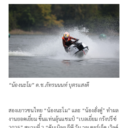
“น้องนะโม” ด.ช.ภัทรนนนท์ บุตรแสงดี
สองเยาวชนไทย “น้องนะโม” และ “น้องฮั่งตู๋” ทำผล
งานยอดเยี่ยม ขึ้นแท่นลุ้นแชมป์ “เบลเยี่ยม กรังปรีซ์
2025” สนามที่ 2 “ดับเบิลยู จีพี วัน วอเตอร์เจ็ต เวิลด์