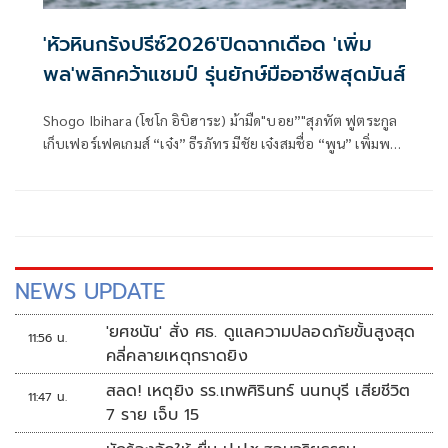
'หัวหินกรังปรีซ์2026'ปิดฉากเดือด 'เพิ่ม
พล'พลิกคว้าแชมป์ รุ่นยักษ์มืออาชีพสุดมันส์
Shogo Ibihara (โชโก อิบิฮาระ) ม้ามืด"บอย”"สุภทัต ฟูตระกูล
เก็บเฟอร์เฟคเกมส์ “เจ๋ง” ธีรภัทร มีชัย เจ๋งสมชื่อ “พูน” เพิ่มพล
ธีรพัฒน์พาณิชย์ พลิกกลับมาคว้าแชมป์รุ่นยักษ์ระดับมืออาชีพ
แบบสุดมันส์ “หัวหิน กรังปรีซ์ 2026”หรือศึกเจ็ตสกีชิงแชมป์
ประเทศไทย “โตโยต้า - ดับเบิลยู จีพี วัน วอเตอร์เจ็ต โปรทัวร์
ไทยแลนด์ 2026” สนามที่ 2 ที่ระเบิดความมันส์ในวันที่ 28-31
พฤษภาคม 2569 นี้ ณ ชายหาดสวนสนประดิพัทธ์ เมืองหัวหิน
จ.ประจวบคีรีขันธ์
NEWS UPDATE
'ยศชนัน' สั่ง ศธ. ดูแลความปลอดภัยขั้นสูงสุด
11:56 น.
คลี่คลายเหตุกราดยิง
สลด! เหตุยิง รร.เทพศิรินทร์ นนทบุรี เสียชีวิต
11:47 น.
7 ราย เจ็บ 15