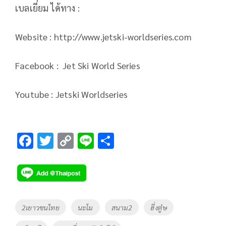
เบลเยี่ยม ได้ทาง :​
Website : http://www.jetski-worldseries.com
Facebook : Jet Ski World Series
Youtube : Jetski Worldseries
F
T
C
Li
S
ac
wi
o
n
h
e
tt
p
e
ar
b
er
y
e
o
Li
Tags
2เยาวชนไทย
นะโม
สนาม2
ฮี่งตู๋ษ
o
n