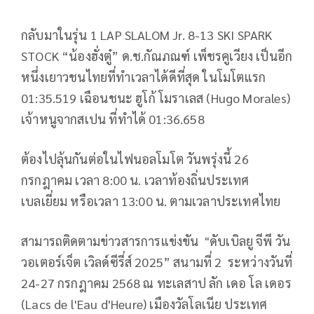
​กลับมาใ​
​นรุ่น​
1 LAP SLALOM Jr. 8-13 SKI SPARK
STOCK
​“น้องฮั่งตู๋” ​
​ด.ช.กัณภณฑ์ เพ็ชรคูเวียง เป็นอีก
หนึ่งเยาวชนไทยที่ทำเวลาได้ดีที่สุด ในโมโตแรก
01:35.519 เฉือนชนะ ฮูโก้ โมราเลส (Hugo Morales)
เจ้าหนูจากสเปน ที่ทำได้ 01:36.658 ​
ต้องไปลุ้นกันต่อในไฟนอลโมโต วันพรุ่งนี้ 26 ​
กรกฎาคม เวลา 8:00 น. เวลาท้องถิ่นประเทศ
เบลเยี่ยม หรือเวลา 13:00 น. ตามเวลาประเทศไทย ​
สามารถติดตามข่าวสารการแข่งขัน "ดับเบิลยู จีพี วัน
วอเตอร์เจ็ต เวิลด์ซีรี่ส์ 2025” สนามที่ 2 ระหว่างวันที่
24-27 กรกฎาคม 2568 ณ ​
​ทะเลสาป ลัก เดอ โล เดอร
(Lacs de l'Eau d'Heure) ​
​เมืองวัลโลเนีย ประเทศ