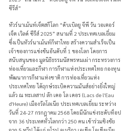
ซีรีส์”​
​ทัวร์นาเม้นท์เจ็ตสกีโลก​
“
​ดับเบิลยู จีพี วัน วอเตอร์
เจ็ต เวิลด์ ซีรีส์ 2025​
​” สนามที่ 2 ประเทศเบลเยี่ยม
ซึ่งเป็นทัวร์นาเม้นท์กีฬาไทย สร้างความสำเร็จเป็น
เจ้าของการแข่งขันอันดับที่ 1 ของโลก โดยการ
สนับสนุนของ มูลนิธิธรรมนัสพรหมเผ่า กระทรวงการ
ท่องเที่ยวและกีฬา การกีฬาแห่งประเทศไทย กองทุน
พัฒนาการกีฬาแห่งชาติ การท่องเที่ยวแห่ง
ประเทศไทย​
​ได้ฤกษ์ระเบิดความมันส์อย่างยิ่งใหญ่
แล้ว ​
​ณ ​
​ทะเลสาป ลัก เดอ โล เดอร (Lacs de l'Eau
d'Heure) ​
​เมืองวัลโลเนีย ประเทศเบลเยี่ยม​
​ ระหว่าง
วันที่ 24-27 กรกฎาคม 2568 โดยมีนักแข่งระดับท็อป
จาก ​
​36 ประเทศทั่วโลกกว่า 250 คน​
​ เข้าร่วมชิงชัย
จาก 5 ทวีป ได้แก่ ยุโรป อเมริกา เอเชีย โอเชียเนีย