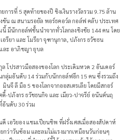
ยการที่ 5 สุดท้ายของปี ชิงเงินรางวัลรวม 9.75 ล้าน
งขัน ณ สนามรอยัล พอร์ธคอว์ล กอล์ฟ คลับ ประเทศ
มนี้ มีนักกอล์ฟชั้นนำจากทั่วโลกลงชิงชัย 144 คน โดย
,
เอรียา และ โมรียา จุฑานุกาล
,
ปภังกร ธวัชธน
าร และ อาภิชญา ยุบล
ิกุล โปรสาวมือสองของโลก ประเดิมหวด 2 อันเดอร์
ในกลุ่มอันดับ 14 ร่วมกับนักกอล์ฟอีก 15 คน ซึ่งรวมถึง
มินจี ลี มือ 5 ของโลกจากออสเตรเลีย โดยมีสกอร์
ตี้-ปภังกร ธวัชธนกิจ และ เมียว-ปาจรีย์ อนันต์นฤ
่อันดับ 30 ร่วม
ี เอวิยอง แชมเปียนชิพ ที่ฝรั่งเศสเมื่อสองสัปดาห์
ง่ายกว่าวันซ้อม และลมไม่แรงมากเหมือนวันก่อนๆ