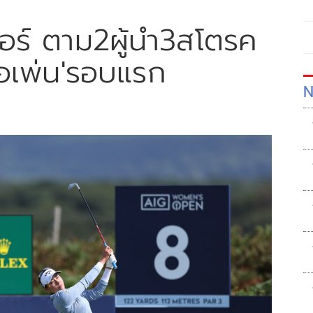
อร์ ตาม2ผู้นำ3สโตรค
 โอเพ่น'รอบแรก
N