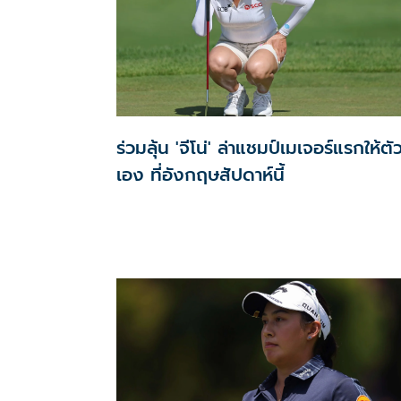
ร่วมลุ้น 'จีโน่' ล่าแชมป์เมเจอร์แรกให้ตั
เอง ที่อังกฤษสัปดาห์นี้