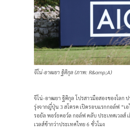
จีโน่-อาฒยา ฐิติกุล (ภาพ: R&amp;A)
จีโน่-อาฒยา ฐิติกุล โปรสาวมือสองของโลก ป
รุ่งจากญี่ปุ่น 3 สโตรค เปิดรอบแรกกอล์ฟ “เอไ
รอยัล พอร์ธคอว์ล กอล์ฟ คลับ ประเทศเวลส์ เมื่อ
เวลส์ช้ากว่าประเทศไทย 6 ชั่วโมง