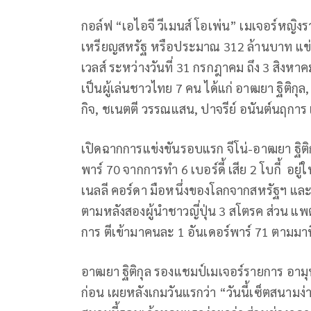
กอล์ฟ “เอไอจี วีเมนส์ โอเพ่น” เมเจอร์หญิงรา
เหรียญสหรัฐ หรือประมาณ 312 ล้านบาท แข่
เวลส์ ระหว่างวันที่ 31 กรกฎาคม ถึง 3 สิงหาค
เป็นผู้เล่นชาวไทย 7 คน ได้แก่ อาฒยา ฐิติกุล
กิจ
,
ชเนตตี วรรณแสน
,
ปาจรีย์ อนันต์นฤก
เปิดฉากการแข่งขันรอบแรก จีโน่-อาฒยา ฐิต
พาร์ 70 จากการทำ 6 เบอร์ดี้ เสีย 2 โบกี้ อยู่
เนลลี คอร์ดา มือหนึ่งของโลกจากสหรัฐฯ และ 
ตามหลังสองผู้นำชาวญี่ปุ่น 3 สโตรค ส่วน แพต
การ ตีเข้ามาคนละ 1 อันเดอร์พาร์ 71 ตามมาที
อาฒยา ฐิติกุล รองแชมป์เมเจอร์รายการ อามุนด
ก่อน เผยหลังเกมวันแรกว่า “วันนี้เซ็ตสนาม