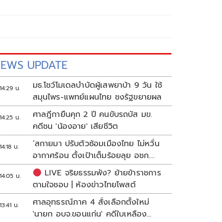
EWS UPDATE
มธ.โชว์โมเดลบำบัดผู้เสพยาบ้า 9 วัน ใช้
14:29 น.
สมุนไพร-แพทย์แผนไทย ชงรัฐขยายผล
ศาลฎีกายืนคุก 2 ปี คนขับรถบัส มข.
14:25 น.
คดีชน 'น้องอาย' เสียชีวิต
‘สกายมา ปรับตัวซ้อมเมืองไทย ไม่หวั่น
14:18 น.
อากาศร้อน ตั้งเป้าเต็มร้อยลุย อชก.
2026
LIVE จริยธรรมพัง? ย้ายข้าราชการ
14:05 น.
ตามใจชอบ | ห้องข่าวไทยโพสต์
ศาลอุทธรณ์ภาค 4 สั่งเลือกตั้งใหม่
13:41 น.
'นายก อบจ.ขอนแก่น' คดีใบเหลือง