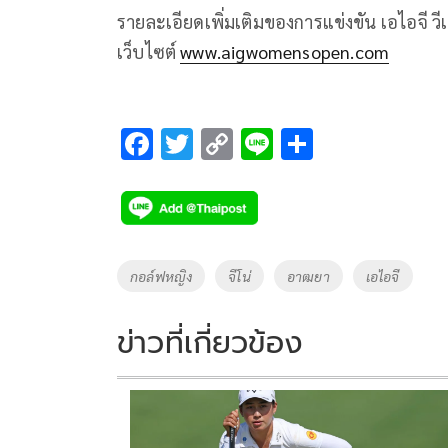
รายละเอียดเพิ่มเติมของการแข่งขัน เอไอจี วีเม
เว็บไซต์
www.aigwomensopen.com
F
T
C
Li
S
ac
wi
o
n
h
e
tt
p
e
ar
b
er
y
e
o
Li
Tags
กอล์ฟหญิง
จีโน่
อาฒยา
เอไอจี
o
n
k
k
ข่าวที่เกี่ยวข้อง