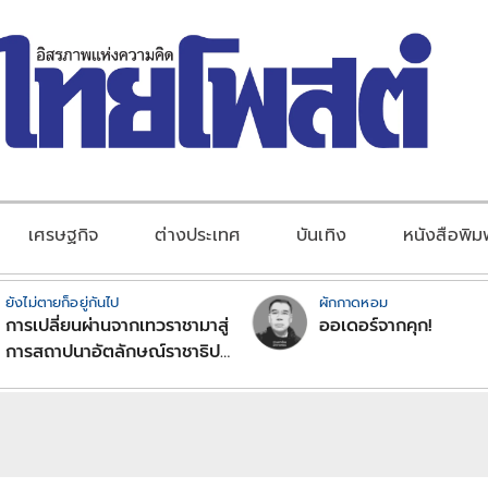
เศรษฐกิจ
ต่างประเทศ
บันเทิง
หนังสือพิม
ยังไม่ตายก็อยู่กันไป
ผักกาดหอม
การเปลี่ยนผ่านจากเทวราชามาสู่
ออเดอร์จากคุก!
การสถาปนาอัตลักษณ์ราชาธิป
ไตยแบบพุทธศาสนาในพระไตร
ปิฏก : สามัญผลสูตรในฐานะ
ทฤษฎีขีดจำกัดของอำนาจรัฐ
เหนือแรงงานและทรัพย์สิน