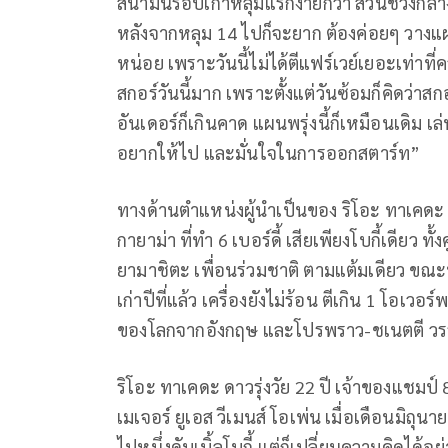
สนามนี้รอบเก้าหลุมแรกง่ายกว่า ส่วนช่วงกลาง
หลังจากหลุม 14 ไปก็จะยาก ต้องค่อยๆ วางแผ
หน่อย เพราะวันนี้ไม่ได้ตีแฟร์เวย์เยอะเท่าที
สกอร์วันนี้มาก เพราะตั้งแต่วันซ้อมก็คิดว่าส
อันเดอร์ก็เกินคาด แผนพรุ่งนี้ก็เหมือนเดิม เล
อยากให้ไป และมั่นใจในการออกสตาร์ท”
ทางด้านตำแหน่งผู้นำเป็นของ
ริโอะ ทาเคดะ ท
กายาม่า ที่ทำ 6 เบอร์ดี้ เสียเพียงโบกี้เดียว ท
ยามาชิตะ เพื่อนร่วมชาติ ตามแต้มเดียว ขณะ
เก่าปีที่แล้ว เครื่องยังไม่ร้อน ตีเกิน 1 โอเวอร์
ของโลกจากอังกฤษ และโปรพราว-ชเนตตี วรรณ
ริโอะ ทาเคดะ ดาวรุ่งวัย 22 ปี เจ้าของแชมป
เมเจอร์ ยูเอส วีเมนส์ โอเพ่น เมื่อเดือนมิถุนาย
ไปหนึ่งดับเบิ้ลโบกี้ แต่ก็เปลี่ยนความคิดได้อย่