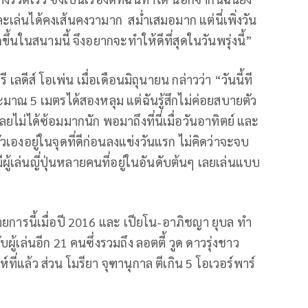
ะเล่นได้คงเส้นคงวามาก สม่ำเสมอมาก แต่นี่เพิ่งวัน
้นในสนามนี้ จึงอยากจะทำให้ดีที่สุดในวันพรุ่งนี้”
 เลดีส์ โอเพ่น เมื่อเดือนมิถุนายน กล่าวว่า
“วันนี้ที
ประมาณ
5
เมตรได้สองหลุม แต่ฉันรู้สึกไม่ค่อยสบายตัว
ลยไม่ได้ซ้อมมากนัก พอมาถึงที่นี่เมื่อวันอาทิตย์ และ
ตัวเองอยู่ในจุดที่ดีก่อนลงแข่งวันแรก ไม่คิดว่าจะจบ
ะมีผู้เล่นญี่ปุ่นหลายคนที่อยู่ในอันดับต้นๆ เลยเล่นแบบ
ยการนี้เมื่อปี 2016 และ เปียโน-อาภิชญา ยุบล ทำ
ผู้เล่นอีก 21 คนซึ่งรวมถึง ลอตตี้ วูด ดาวรุ่งชาว
ที่แล้ว ส่วน โมรียา จุฑานุกาล ตีเกิน 5 โอเวอร์พาร์