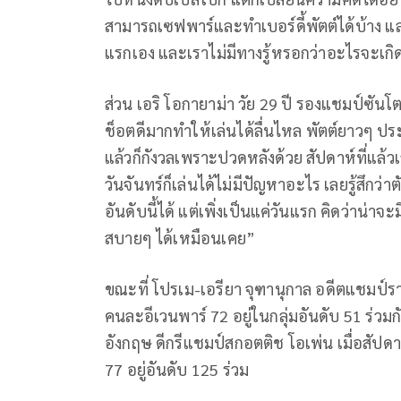
สามารถเซฟพาร์และทำเบอร์ดี้พัตต์ได้บ้าง แล
แรกเอง และเราไม่มีทางรู้หรอกว่าอะไรจะเกิดขึ
ส่วน
เอริ โอกายาม่า วัย 29 ปี รองแชมป์ซันโตรี
ช็อตดีมากทำให้เล่นได้ลื่นไหล พัตต์ยาวๆ 
แล้วก็กังวลเพราะปวดหลังด้วย สัปดาห์ที่แล้วเ
วันจันทร์ก็เล่นได้ไม่มีปัญหาอะไร เลยรู้สึกว่า
อันดับนี้ได้ แต่เพิ่งเป็นแค่วันแรก คิดว่าน่าจ
สบายๆ ได้เหมือนเคย”
ขณะที่ โปรเม-เอรียา จุฑานุกาล อดีตแชมป์รา
คนละอีเวนพาร์ 72 อยู่ในกลุ่มอันดับ 51 ร่วมกับ
อังกฤษ ดีกรีแชมป์สกอตติช โอเพ่น เมื่อสัปดาห์
77 อยู่อันดับ 125 ร่วม