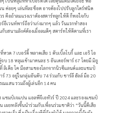
ๆ เป็นหลุมที่ทำเบอร์ดี้ได้ เลยตุนแต้มได้เยอะ พอ
น ค่อยๆ เล่นทีละช็อต อาจต้องไปปรับลูกไดร์ฟนิด
่ควร คือถ้าลมแรงเราต้องสตาร์ทลูกให้ดี ก็พอใจกับ
กอร์อีเวนท์พาร์ถือว่าเก่งมากๆ แล้ว วันแรกทำสอง
่นกับสนามลิงค์ต้องเผื่อลมดีๆ สตาร์ทให้ดีตามที่เรา
ี่หวด 7 เบอร์ดี้ พลาดเสีย 1 ดับเบิ้ลโบกี้ และ
เอริ โอ
ั้งคู่จบ 18 หลุมเข้ามาคนละ 5 อันเดอร์พาร์ 67 โดยมี มิยู
ที่ ลิเดีย โค มือสามของโลกจากนิวซีแลนด์และแชมป์
พาร์ 73 อยู่ในกลุ่มอันดับ 74 ร่วมกับ ชาร์ลี ฮัลล์ มือ 20
แสน รวมถึงผู้เล่นอีก 14 คน
์ 8 แชมป์เจแปน แอลพีจีเอทัวร์ ปี 2024 และรองแชมป์
น เผยหลังขึ้นนำร่วมกับเพื่อนร่วมชาติว่า “วันนี้ตีเสีย
างรวดเร็ว ซึ่งเป็นเรื่องดีที่ฉันทำได้ นอกจากนี้ฉันยัง