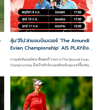
ว
ลุ้น'จีโน่'ล่าแชมป์เมเจอร์ 'The Amundi
Evian Championship' AIS PLAYยิง
สดจากฝรั่งเศส
การแข่งขันกอล์ฟอาชีพสตรี รายการ The Amundi Evian
Championship ถือเป็นทัวร์นาเมนต์ระดับเมเจอร์ที่แฟน
กอล์ฟทั่วโลกต่างจับตามอง และเป็นรายการที่รวบรวมนัก
กอล์ฟระดับแถวหน้ามาร่วมแข่งขันเพื่อชิงแชมป์อันทรง
เกียรติ โดยในสุดสัปดาห์นี้นำทัพโดยโปรสาวมือหนึ่งของ
โลกคนปัจจุบันอย่าง เนลลี่ คอร์ดา ที่พร้อมลงโชว์วงสวิง
เพื่อล่าแชมป์ในรายการนี้