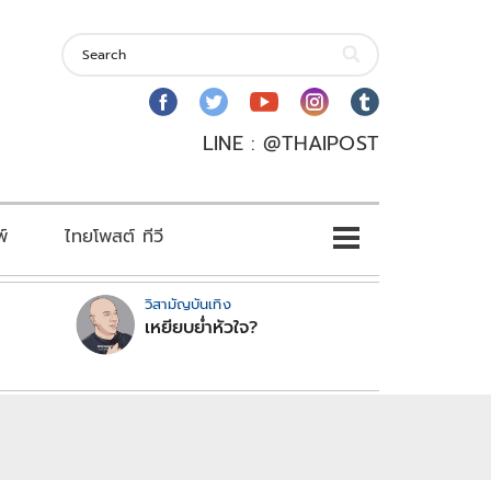
LINE : @THAIPOST
พ์
ไทยโพสต์ ทีวี
วิสามัญบันเทิง
เหยียบย่ำหัวใจ?