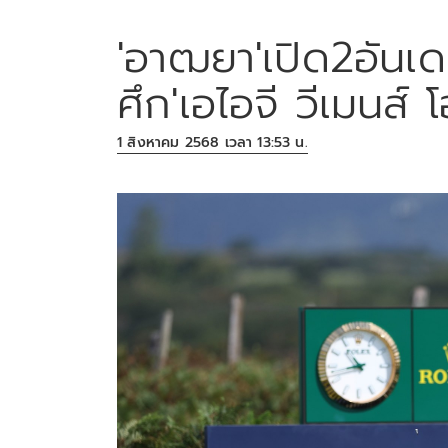
'อาฒยา'เปิด2อันเด
ศึก'เอไอจี วีเมนส์
1 สิงหาคม 2568 เวลา 13:53 น.