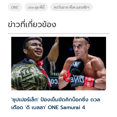
Tags
ONE
one ลุมพินี
ตะวันฉาย พีเค.แสนชัยฯ
ข่าวที่เกี่ยวข้อง
'ซุปเปอร์เล็ก' ป้องเข็มขัดคิกบ็อกซิ่ง ดวล
เดือด 'ดิ เบลลา' ONE Samurai 4