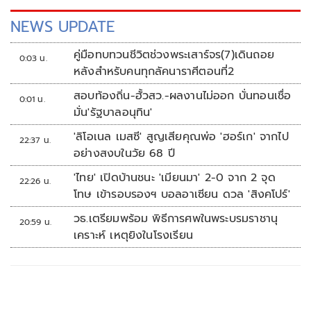
NEWS UPDATE
คู่มือทบทวนชีวิตช่วงพระเสาร์จร(7)เดินถอย
0:03 น.
หลังสำหรับคนทุกลัคนาราศีตอนที่2
สอบท้องถิ่น-ฮั้วสว.-ผลงานไม่ออก บั่นทอนเชื่อ
0:01 น.
มั่น'รัฐบาลอนุทิน'
'ลิโอเนล เมสซี' สูญเสียคุณพ่อ 'ฮอร์เก' จากไป
22:37 น.
อย่างสงบในวัย 68 ปี
'ไทย' เปิดบ้านชนะ 'เมียนมา' 2-0 จาก 2 จุด
22:26 น.
โทษ เข้ารอบรองฯ บอลอาเซียน ดวล 'สิงคโปร์'
วธ.เตรียมพร้อม พิธีการศพในพระบรมราชานุ
20:59 น.
เคราะห์ เหตุยิงในโรงเรียน