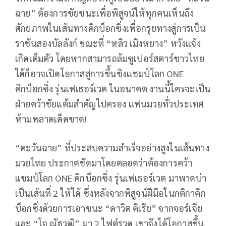
ฉาย” ต้องการชัยชนะเพื่อพิสูจน์ให้ทุกคนเห็นถึง
ศักยภาพในเส้นทางคิกบ็อกซิ่งเพื่อกรุยทางสู่การเป็น
ราชันสองบัลลังก์ ขณะที่ “หลิว เมิงหยาง” หวังแจ้ง
เกิดเต็มตัว โดยหากสามารถล้มซูเปอร์สตาร์ชาวไทย
ได้ก็อาจเปิดโอกาสสู่การขึ้นชิงแชมป์โลก ONE
คิกบ็อกซิ่ง รุ่นเฟเธอร์เวต ในอนาคต งานนี้ใครจะเป็น
ฝ่ายคว้าชัยแต้มสำคัญไปครอง แฟนมวยทั่วประเทศ
ห้ามพลาดเด็ดขาด!
“ตะวันฉาย” ที่ประสบความสำเร็จอย่างสูงในเส้นทาง
มวยไทย ประกาศชัดมาโดยตลอดว่าต้องการคว้า
แชมป์โลก ONE คิกบ็อกซิ่ง รุ่นเฟเธอร์เวต มาพาดบ่า
เป็นเส้นที่ 2 ให้ได้ ซึ่งหลังจากพิสูจน์ฝีมือในกติกาคิก
บ็อกซิ่งด้วยการเอาชนะ “ดาวิต คิเรีย” จากจอร์เจีย
และ “โจ ณัฐวุฒิ” มา 2 ไฟต์รวด เขาจึงได้โอกาสขึ้น