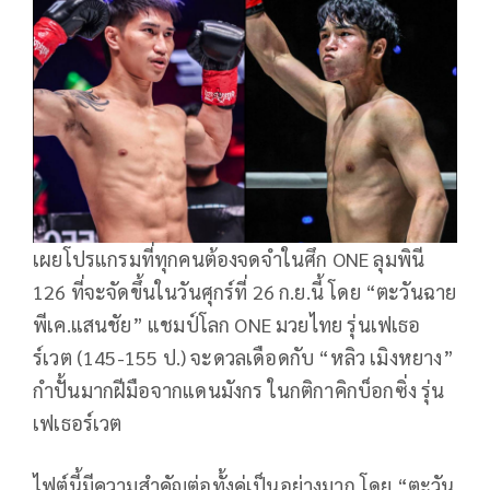
เผยโปรแกรมที่ทุกคนต้องจดจำในศึก ONE ลุมพินี
126 ที่จะจัดขึ้นในวันศุกร์ที่ 26 ก.ย.นี้ โดย “ตะวันฉาย
พีเค.แสนชัย” แชมป์โลก ONE มวยไทย รุ่นเฟเธอ
ร์เวต (145-155 ป.) จะดวลเดือดกับ “หลิว เมิงหยาง”
กำปั้นมากฝีมือจากแดนมังกร ในกติกาคิกบ็อกซิ่ง รุ่น
เฟเธอร์เวต
ไฟต์นี้มีความสำคัญต่อทั้งคู่เป็นอย่างมาก โดย “ตะวัน