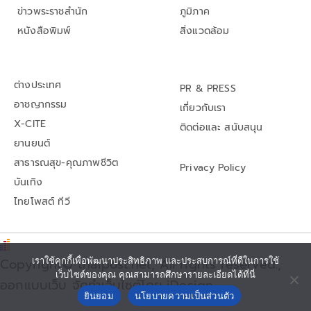
ข่าวพระราชสำนัก
ภูมิภาค
หนังสือพิมพ์
สิ่งแวดล้อม
ต่างประเทศ
PR & PRESS
อาชญากรรม
เกี่ยวกับเรา
X-CITE
ติดต่อและ สนับสนุน
ยานยนต์
สาธารณสุข-คุณภาพชีวิต
Privacy Policy
บันเทิง
ไทยโพสต์ ทีวี
เราใช้คุกกี้เพื่อพัฒนาประสิทธิภาพ และประสบการณ์ที่ดีในการใช้
Copyright© thaipost.net, All rights reserved.,
เว็บไซต์ของคุณ คุณสามารถศึกษารายละเอียดได้ที่นี่
ออกแบบเว็บ จัดทำเว็บไซต์โดย iDesign
ยินยอม
นโยบายความเป็นส่วนตัว