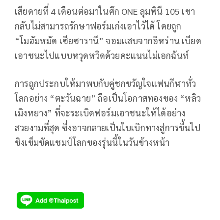
เสียดายที่ 4 เดือนต่อมาในศึก ONE ลุมพินี 105 เขา
กลับไม่สามารถรักษาฟอร์มเก่งเอาไว้ได้ โดยถูก
“โมฮัมหมัด เซียซารานี” จอมแสบจากอิหร่าน เบียด
เอาชนะไปแบบหวุดหวิดด้วยคะแนนไม่เอกฉันท์
การถูกประกบให้มาพบกับคู่ชกขวัญใจแฟนกีฬาทั่ว
โลกอย่าง “ตะวันฉาย” ถือเป็นโอกาสทองของ “หลิว
เมิงหยาง” ที่จะระเบิดฟอร์มเอาชนะให้ได้อย่าง
สวยงามที่สุด ซึ่งอาจกลายเป็นใบเบิกทางสู่การขึ้นไป
ชิงเข็มขัดแชมป์โลกของรุ่นนี้ในวันข้างหน้า