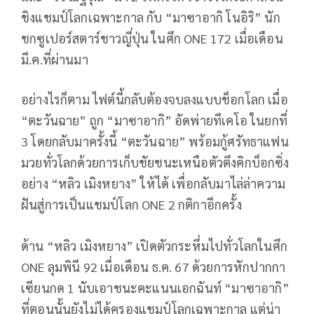
ชิงแชมป์โลกเฉพาะกาล กับ “มาซาอากิ โนอิริ” นัก
ชกซูเปอร์สตาร์ชาวญี่ปุ่น ในศึก ONE 172 เมื่อเดือน
มี.ค.ที่ผ่านมา
อย่างไรก็ตาม ไฟต์นี้กลับต้องจบลงแบบช็อกโลก เมื่อ
“ตะวันฉาย” ถูก “มาซาอากิ” อัดพ่ายทีเคโอ ในยกที่
3 โดยกลับมาครั้งนี้ “ตะวันฉาย” พร้อมกู้ศรัทธาแฟน
มวยทั่วโลกด้วยการเก็บชัยชนะเหนือตัวตึงคิกบ็อกซิ่ง
อย่าง “หลิว เมิงหยาง” ให้ได้ เพื่อกลับมาไล่ล่าความ
ฝันสู่การเป็นแชมป์โลก ONE 2 กติกาอีกครั้ง
ด้าน “หลิว เมิงหยาง” เปิดตัวกระหึ่มไปทั่วโลกในศึก
ONE ลุมพินี 92 เมื่อเดือน ธ.ค. 67 ด้วยการหักปากกา
เซียนกด 1 นับเอาชนะคะแนนเอกฉันท์ “มาซาอากิ”
ที่ตอนนั้นยังไม่ได้ครองแชมป์โลกเฉพาะกาล แต่น่า