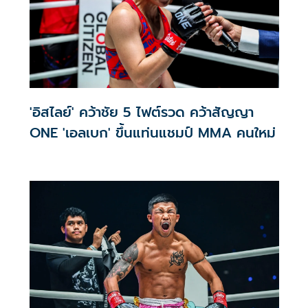
'อิสไลย์' คว้าชัย 5 ไฟต์รวด คว้าสัญญา
ONE 'เอลเบก' ขึ้นแท่นแชมป์ MMA คนใหม่