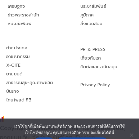
เศรษฐกิจ
ประชาสัมพันธ์
ข่าวพระราชสำนัก
ภูมิภาค
หนังสือพิมพ์
สิ่งแวดล้อม
ต่างประเทศ
PR & PRESS
อาชญากรรม
เกี่ยวกับเรา
X-CITE
ติดต่อและ สนับสนุน
ยานยนต์
สาธารณสุข-คุณภาพชีวิต
Privacy Policy
บันเทิง
ไทยโพสต์ ทีวี
Copyright© thaipost.net, All rights reserved.,
เราใช้คุกกี้เพื่อพัฒนาประสิทธิภาพ และประสบการณ์ที่ดีในการใช้
เว็บไซต์ของคุณ คุณสามารถศึกษารายละเอียดได้ที่นี่
ออกแบบเว็บ จัดทำเว็บไซต์โดย iDesign