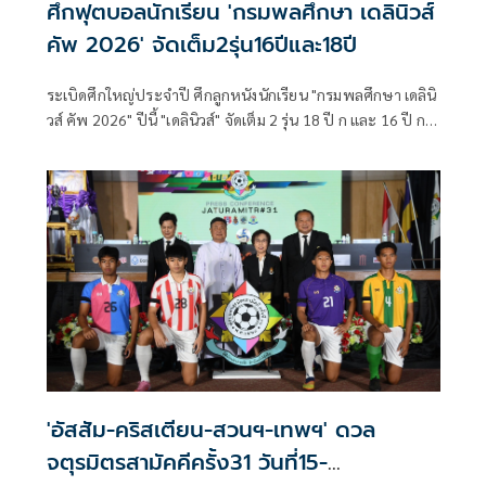
ศึกฟุตบอลนักเรียน 'กรมพลศึกษา เดลินิวส์
คัพ 2026' จัดเต็ม2รุ่น16ปีและ18ปี
ระเบิดศึกใหญ่ประจำปี ศึกลูกหนังนักเรียน "กรมพลศึกษา เดลินิ
วส์ คัพ 2026" ปีนี้ "เดลินิวส์" จัดเต็ม 2 รุ่น 18 ปี ก และ 16 ปี ก
เหมือนเดิม ประเดิมสนามรุ่น 18 ปี ก วันที่ 16 มิ.ย.นี้ "ชมพูฟ้า"
สวนกุหลาบ ลุ้นป้องกันแชมป์ 18 ปี ก ร่วมสายไม่แข็งดวลกับ
"ราชสีมาวิทยาลัย-ท่าข้ามพิทยาคม-สารวิทยา" ขณะที่ "อินทรี
แดง" อัสสัมชัญ หวังป้องกันแชมป์ 16 ปี ก รอบแรก เจองานหนัก
ทั้ง "อบจ.ชัยนาท-กรุงเทพคริสเตียนฯ-มัธยมตากสินระยอง"
แฟนบอลรับชมถ่ายทอดสดเต็มอิ่มทุกนัด ด้วยเทคโนโลยีสุดล้ำ
ทางแอปพลิเคชั่น "SOOP" และติดตามข่าวสารได้จากทุกสื่อใน
เครือ "เดลินิวส์"
'อัสสัม-คริสเตียน-สวนฯ-เทพฯ' ดวล
จตุรมิตรสามัคคีครั้ง31 วันที่15-