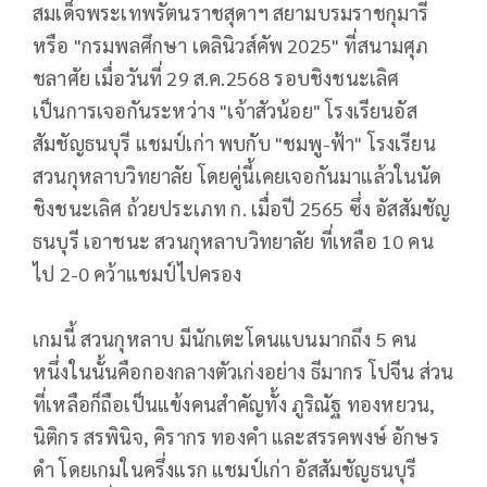
สมเด็จพระเทพรัตนราชสุดาฯ สยามบรมราชกุมารี
หรือ "กรมพลศึกษา เดลินิวส์คัพ 2025" ที่สนามศุภ
ชลาศัย เมื่อวันที่ 29 ส.ค.2568 รอบชิงชนะเลิศ
เป็นการเจอกันระหว่าง "เจ้าสัวน้อย" โรงเรียนอัส
สัมชัญธนบุรี แชมป์เก่า พบกับ "ชมพู-ฟ้า" โรงเรียน
สวนกุหลาบวิทยาลัย โดยคู่นี้เคยเจอกันมาแล้วในนัด
ชิงชนะเลิศ ถ้วยประเภท ก. เมื่อปี 2565 ซึ่ง อัสสัมชัญ
ธนบุรี เอาชนะ สวนกุหลาบวิทยาลัย ที่เหลือ 10 คน
ไป 2-0 คว้าแชมป์ไปครอง
เกมนี้ สวนกุหลาบ มีนักเตะโดนแบนมากถึง 5 คน
หนึ่งในนั้นคือกองกลางตัวเก่งอย่าง ธีมากร โปจีน ส่วน
ที่เหลือก็ถือเป็นแข้งคนสำคัญทั้ง ภูริณัฐ ทองหยวน,
นิติกร สรพินิจ, คิรากร ทองคำ และสรรคพงษ์ อักษร
ดำ โดยเกมในครึ่งแรก แชมป์เก่า อัสสัมชัญธนบุรี