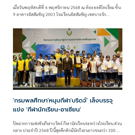
22พ.ย.สนามศุภฯ
เมื่อวันพฤหัสบดีที่ 6 พฤศจิกายน 2568 ณ ห้องออดิโทเรี่ยม ชั้น
9 อาคารอัสสัมชัญ 2003 โรงเรียนอัสสัมชัญ เขตบางรัก
กรุงเทพฯ ภราดา ดร.เดชาชัย ศรีพิจารณ์ ผู้อำนวยการโรงเรียน
อัสสัมชัญ เป็นประธานงานแถลงข่าวการแข่งขันฟุตบอล
จตุรมิตรสามัคคี ครั้งที่ 31 "สี่พี่น้องประคองรัก รักษ์โลกให้
ยั่งยืน" ชิงถ้วยพระราชทานสมเด็จพระกนิษฐาธิราชเจ้า กรม
สมเด็จพระเทพรัตนราชสุดาฯ สยามบรมราชกุมารี
'กรมพลศึกษา'หนุนกีฬา'บริดจ์' เล็งบรรจุ
แข่ง 'กีฬานักเรียน-อาเซียน'
ปิดฉากการแข่งขันกีฬาบริดจ์ กีฬานักเรียนระหว่างโรงเรียน ส่วน
กลาง ประจำปี 2568 ปีนี้สุดคึกคักมีนักกีฬาเยาวชนกว่า 300 คน