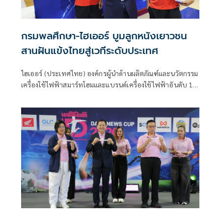
กรมพลศึกษา-ไฮเออร์ บูมลูกหนังเยาวชน
สานฝันแข้งไทยสู่เวทีระดับประเทศ
ไฮเออร์ (ประเทศไทย) องค์กรผู้นำด้านผลิตภัณฑ์และนวัตกรรม
เครื่องใช้ไฟฟ้าสมาร์ทโฮมและแบรนด์เครื่องใช้ไฟฟ้าอันดับ 1
ของโลกติดต่อกัน 17 ปีซ้อน เดินหน้าต่อยอดกลยุทธ์ Smart
Home สู่ Smart Life ผ่านพลังของกีฬา ประกาศความร่วมมือ
กับ กรมพลศึกษา เปิดศึกแข้งเยาวชนไทย “DPE x Haier CUP
2026” การแข่งขันฟุตบอลเยาวชน รุ่นอายุไม่เกิน 16 ปี อย่าง
เป็นทางการครั้งแรกในประเทศไทย มุ่งสร้างเวทีแห่งโอกาสให้
เยาวชนไทยได้แสดงศักยภาพ พร้อมจุดประกายแรงบันดาลใจสู่
เส้นทางกีฬาในอนาคต ตอกย้ำวิสัยทัศน์การก้าวสู่ AI Lifestyle
Brand ที่เชื่อมโยงเทคโนโลยีเข้ากับทุกมิติของการใช้ชีวิต ทั้ง
สุขภาพ ไลฟ์สไตล์ และคอมมูนิตี้แห่งพลังบวกอย่างลงตัว