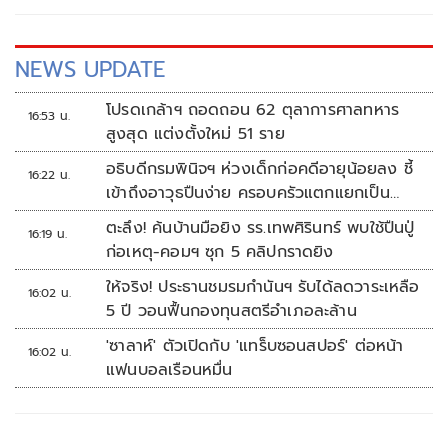
"สรวงศ์" สุดประทับใจ ช่วยผลักดันบอลเยาวชน มั่นใจ สร้างนัก
เตะชั้นยอดขึ้นสู่ทีมชาติได้แน่ ด้านนัดเปิดสนาม รุ่น 18 ปี ก เป็น
เกมในกลุ่ม B "สวนกุหลาบ" ปะทะ "เทพศิรินทร์" ต่อด้วยแชมป์
NEWS UPDATE
เก่า "อัสสัมชัญธนบุรี" จะดวลเดือดกับ "กรุงเทพคริสเตียน
วิทยาลัย" วันที่ 4 ก.ค.นี้ ที่สนามศุภชลาศัย
โปรดเกล้าฯ ถอดถอน 62 ตุลาการศาลทหาร
16:53 น.
สูงสุด แต่งตั้งใหม่ 51 ราย
อธิบดีกรมพินิจฯ ห่วงเด็กก่อคดีอายุน้อยลง ชี้
16:22 น.
เข้าถึงอาวุธปืนง่าย ครอบครัวแตกแยกเป็น
ชนวนสำคัญ
ตะลึง! ค้นบ้านมือยิง รร.เทพศิรินทร์ พบใช้ปืนปู่
16:19 น.
ก่อเหตุ-คอมฯ ซุก 5 คลิปกราดยิง
ให้จริง! ประธานชมรมกำนันฯ รับได้ลดวาระเหลือ
16:02 น.
5 ปี วอนฟื้นกองทุนสตรีอำเภอละล้าน
'ซาลาห์' ตัวเปิดกับ 'แทร็บซอนสปอร์' ต่อหน้า
16:02 น.
แฟนบอลเรือนหมื่น