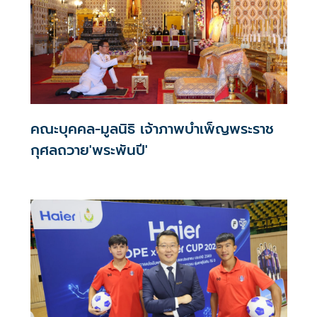
คณะบุคคล-มูลนิธิ เจ้าภาพบำเพ็ญพระราช
กุศลถวาย'พระพันปี'