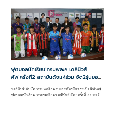
จาก 20 จังหวัด ร่วมชิงชัย ใน 3 รุ่น โรงเรียนบ้านไร่สามศรี
จ.สระแก้ว, โรงเรียนปัทมดรุณวิทย์ จ.กำแพงเพชร, โรงเรียน
สังคมวิทยา จ.หนองคาย แบ่งแชมป์กันไปครอง ทางด้าน "ชย
วัฒน์ พิเศษสิทธิ์" นายกกีฬาบริดจ์ เป็นปลื้ม "ดร.พัฒพงศ์ พงษ์
สกุล" ยืนยัน "กรมพลศึกษา" เดินหน้าสนับสนุนเต็มที่ เตรียมยก
ระดับสู่กีฬานักเรียนนักศึกษาแห่งประเทศไทย รวมทั้งกีฬา
นักเรียนอาเซียน ขณะที่ "GPSC" และ "ธ.กรุงเทพ" สองผู้
สนับสนุนหลัก เล็งจัดแมตช์แข่งเพิ่ม ชิงทุนการศึกษาให้กับ
นักกีฬา
ฟุตบอลนักเรียน'กรมพละฯ เดลินิวส์
คัพ'ครั้งที่2 สถาบันดังแห่ร่วม จัด2รุ่นยอด
ฮิต16ปี,18ปี
"เดลินิวส์" จับมือ "กรมพลศึกษา" และพันธมิตร ระเบิดศึกใหญ่
ฟุตบอลนักเรียน "กรมพลศึกษา เดลินิวส์ คัพ" ครั้งที่ 2 ประเดิม
สนามต้นเดือน ก.ค. 68 ปีนี้ จัดเต็ม เหมา 2 รุ่นยอดนิยม "18 ปี ก"
และ "16 ปี ก" โรงเรียนดัง ตบเท้าเข้าร่วมพร้อมหน้า พร้อม
ถ่ายทอดสดให้ดูกันทุกนัดผ่านแพลตฟอร์ม "เดลินิวส์" ด้าน