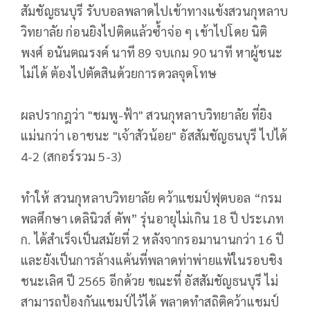
สัมชัญธนบุรี รับบอลพลาดไปเข้าทางแข้งสวนกุหลาบ
วิทยาลัย ก่อนยิงไปติดแล้วซ้ำจ่อ ๆ เข้าไปโดย นิติ
พงศ์ อนันตณรงค์ นาที 89 จบเกม 90 นาที หาผู้ชนะ
ไม่ได้ ต้องไปตัดสินด้วยการดวลจุดโทษ
ผลปรากฎว่า "ชมพู-ฟ้า" สวนกุหลาบวิทยาลัย ที่ยิง
แม่นกว่า เอาชนะ "เจ้าสัวน้อย" อัสสัมชัญธนบุรี ไปได้
4-2 (สกอร์รวม 5-3)
ทำให้ สวนกุหลาบวิทยาลัย คว้าแชมป์ฟุตบอล “กรม
พลศึกษา เดลินิวส์ คัพ” รุ่นอายุไม่เกิน 18 ปี ประเภท
ก. ได้สำเร็จเป็นสมัยที่ 2 หลังจากรอมานานกว่า 16 ปี
และยังเป็นการล้างแค้นที่พลาดท่าพ่ายแพ้ในรอบชิง
ชนะเลิศ ปี 2565 อีกด้วย ขณะที่ อัสสัมชัญธนบุรี ไม่
สามารถป้องกันแชมป์ไว้ได้ พลาดทำสถิติคว้าแชมป์