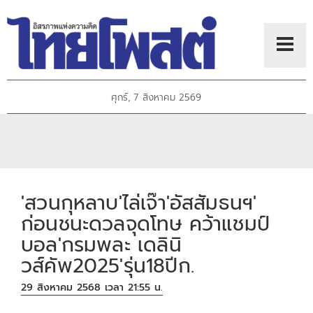
ศุกร์, 7 สิงหาคม 2569
'สวนกุหลาบ'ไล่เจ๊า'อัสสัมธนฯ'
ก่อนชนะดวลจุดโทษ คว้าแชมป์
บอล'กรมพละ เดลินิ
วส์คัพ2025'รุ่น18ปีก.
29 สิงหาคม 2568 เวลา 21:55 น.