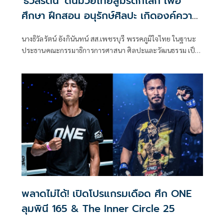
'ธิวัลรัตน์' ดันมวยไทยสู่มรดกโลก เพื่อ
ศึกษา ฝึกสอน อนุรักษ์ศิลปะ เกิดองค์ความ
รู้ สร้างเครือข่ายมวยไทยให้ยั่งยืนในระดับ
นางธิวัลรัตน์ อังกินันทน์ สส.เพชรบุรี พรรคภูมิใจไทย ในฐานะ
นานาชาติ
ประธานคณะกรรมาธิการการศาสนา ศิลปะและวัฒนธรรม เป็น
ประธานเปิดโครงการสัมมนามวยไทยนานาชาติ ประจำปี 2569
ณ โรงเรียนราชประชานุเคราะห์ 47 จังหวัดเพชรบุรี ร่วมกับ
สมาคมสยามยุทธกีฬาพื้นเมืองไทย ตลอดจนทุกภาคส่วน ที่ร่วม
แรงร่วมใจจัดเวทีแห่งการเรียนรู้ เพื่อแลกเปลี่ยนองค์ความรู้และ
สร้างเครือข่ายมวยไทยในระดับนานาชาติ
พลาดไม่ได้! เปิดโปรแกรมเดือด ศึก ONE
ลุมพินี 165 & The Inner Circle 25