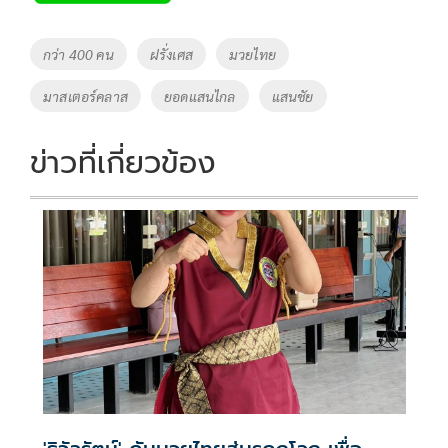
b
er
y
e
o
Li
Tags
กว่า 400 คน
ฝรั่งเศส
มวยไทย
o
n
มาสเตอร์คลาส
ยอดแสนไกล
แสนชัย
k
k
ข่าวที่เกี่ยวข้อง