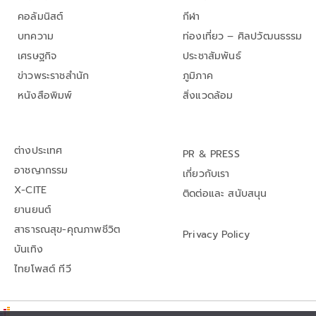
คอลัมนิสต์
กีฬา
บทความ
ท่องเที่ยว – ศิลปวัฒนธรรม
เศรษฐกิจ
ประชาสัมพันธ์
ข่าวพระราชสำนัก
ภูมิภาค
หนังสือพิมพ์
สิ่งแวดล้อม
ต่างประเทศ
PR & PRESS
อาชญากรรม
เกี่ยวกับเรา
X-CITE
ติดต่อและ สนับสนุน
ยานยนต์
สาธารณสุข-คุณภาพชีวิต
Privacy Policy
บันเทิง
ไทยโพสต์ ทีวี