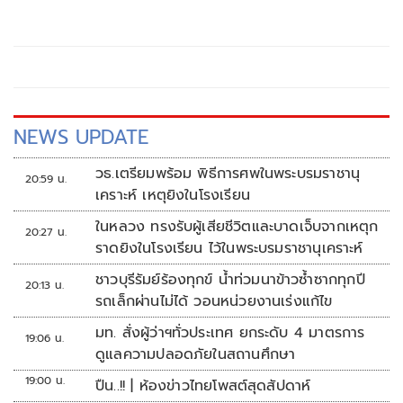
NEWS UPDATE
วธ.เตรียมพร้อม พิธีการศพในพระบรมราชานุ
20:59 น.
เคราะห์ เหตุยิงในโรงเรียน
ในหลวง ทรงรับผู้เสียชีวิตและบาดเจ็บจากเหตุก
20:27 น.
ราดยิงในโรงเรียน ไว้ในพระบรมราชานุเคราะห์
ชาวบุรีรัมย์ร้องทุกข์ น้ำท่วมนาข้าวซ้ำซากทุกปี
20:13 น.
รถเล็กผ่านไม่ได้ วอนหน่วยงานเร่งแก้ไข
มท. สั่งผู้ว่าฯทั่วประเทศ ยกระดับ 4 มาตรการ
19:06 น.
ดูแลความปลอดภัยในสถานศึกษา
19:00 น.
ปืน..!! | ห้องข่าวไทยโพสต์สุดสัปดาห์