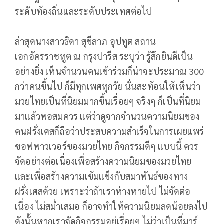
ระดับท้องถิ่นและระดับประเทศต่อไป
ล่าสุดนางสาวธิดา สุขีลาภ อุปทูต สถาน
เอกอัครราชทูต ณ กรุงปารีส ระบุว่า รู้สึกยินดีเป็น
อย่างยิ่ง เห็นจำนวนคนเข้าร่วมก็น่าจะประมาณ 300
กว่าคนขึ้นไป ก็มีทุกเพศทุกวัย นั่นสะท้อนให้เห็นว่า
มวยไทยเป็นที่นิยมมากขึ้นเรื่อยๆ จริงๆ ก็เป็นที่นิยม
มาแล้วพอสมควร แต่ว่าดูจากจำนวนความนิยมของ
คนฝรั่งเศสก็ถือว่าประสบความสำเร็จในการเผยแพร่
ซอฟพาวเวอร์ของมวยไทย กิจกรรมดีๆ แบบนี้ ควร
จัดอย่างต่อเนื่องเพื่อสร้างความนิยมของมวยไทย
และเพื่อสร้างความเข้มแข็งกับสมาพันธ์ของทาง
ฝรั่งเศสด้วย เพราะว่าถ้าเราห่างหายไป ไม่จัดต่อ
เนื่อง ไม่สม่ำเสมอ ก็อาจทำให้ความนิยมลดน้อยลงไป
ดังนั้นหากเราจัดกิจกรรมอยู่เรื่อยๆ ไม่ว่าเป็นที่มาร์