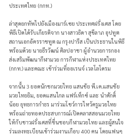
ประเทศไทย (กกท.)
ล่าสุดยกทัพไปยังเมืองมาร์เซย ประเทศฝรั่งเศส โดย
พิธีเปิดได้รับเกียรติจาก นางสาวธิดา สุขีลาภ อุปทูต
สถานเอกอัครราชทูต ณ กรุงปารีส เป็นประธานในพิธี
พร้อมด้วย นายธีรวัฒน์ ศิลปอาชา ผู้อำนวยการกอง
ส่งเสริมพัฒนากีฬามวย การกีฬาแห่งประเทศไทย
(กกท.) และคณะ เข้าร่วมที่ออเรนจ์ เวลโลโดรม
จากนั้น 3 ยอดนักชกมวยไทย แสนชัย พี.เค.แสนชัย
มวยไทยยิม, ยอดแสนไกล แฟร์เท็กซ์ และ นำศักดิ์
น้อย ยุทธการกำธร มาร่วมโชว์การไหว้ครูมวยไทย
พร้อมถ่ายทอดประสบการณ์เปิดคลาสสอนมวยไทย
ให้กับชาวฝรั่งเศสที่ชื่นชอบกีฬามวยไทย และผู้สนใจ
ร่วมลงทะเบียนเข้าร่วมงานเกือบ 400 คน โดยแฟนๆ