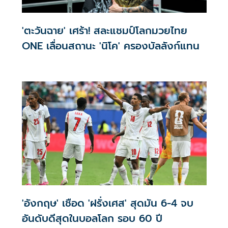
'ตะวันฉาย' เศร้า! สละแชมป์โลกมวยไทย
ONE เลื่อนสถานะ 'นิโค' ครองบัลลังก์แทน
'อังกฤษ' เชือด 'ฝรั่งเศส' สุดมัน 6-4 จบ
อันดับดีสุดในบอลโลก รอบ 60 ปี