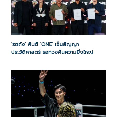
'รถถัง' คืนดี 'ONE' เซ็นสัญญา
ประวัติศาสตร์ รอทวงคืนความยิ่งใหญ่