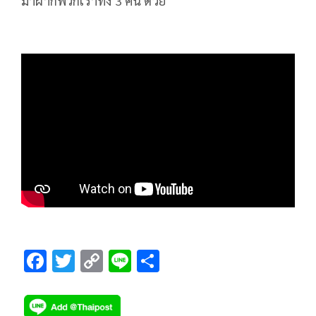
มาฝากพวกเราทั้ง 3 คน ด้วย
F
T
C
Li
S
ac
wi
o
n
h
e
tt
p
e
ar