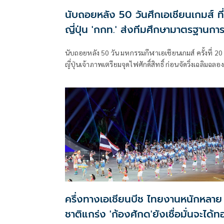
นับถอยหลัง 50 วันศึกเอเชียนเกมส์ ที่
ญี่ปุ่น 'กกท.' ส่งทีมศึกษามาตรฐานกา
จัด
นับถอยหลัง 50 วัน มหกรรมกีฬาเอเชียนเกมส์ ครั้งที่ 20
ญี่ปุ่นเจ้าภาพเตรียมจุดไฟศักดิ์สิทธิ์ ก่อนจัดวิ่งเฉลิมฉลอง
ขณะที่ กกท. เตรียมส่งทีมงานไปศึกษาและเก็บข้อมูลร
การจัดการแข่งขันเพื่อนำมาใช้ประโยชน์ในอนาคต ส่วน
ช่อง T SPORTS 7 ผนึกพันธมิตร ถ่ายทอดสดให้แฟนกีฬ
ชาวไทยได้ชมและเชียร์เต็มอิ่มจุใจ
ครึ่งทางเอเชียนบีช ไทยงานหนักหลาย
ชาติแกร่ง 'ก้องศักด'ยังเชื่อมั่นจะได้ท