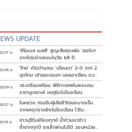
EWS UPDATE
'ลิโอเนล เมสซี' สูญเสียคุณพ่อ 'ฮอร์เก'
22:37 น.
จากไปอย่างสงบในวัย 68 ปี
'ไทย' เปิดบ้านชนะ 'เมียนมา' 2-0 จาก 2
22:26 น.
จุดโทษ เข้ารอบรองฯ บอลอาเซียน ดวล
'สิงคโปร์'
วธ.เตรียมพร้อม พิธีการศพในพระบรม
20:59 น.
ราชานุเคราะห์ เหตุยิงในโรงเรียน
ในหลวง ทรงรับผู้เสียชีวิตและบาดเจ็บ
20:27 น.
จากเหตุกราดยิงในโรงเรียน ไว้ใน
พระบรมราชานุเคราะห์
ชาวบุรีรัมย์ร้องทุกข์ น้ำท่วมนาข้าว
20:13 น.
ซ้ำซากทุกปี รถเล็กผ่านไม่ได้ วอนหน่วย