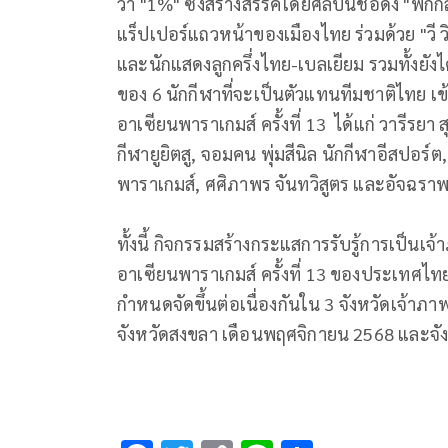
ว่า "1%" ซึ่งสร้างสรรค์โดยศิลปินชื่อดัง "ฟักก
แร็ปเปอร์แถวหน้าของเมืองไทย ร่วมด้วย "วี วิ
และนักแสดงลูกครึ่งไทย-เบลเยียม รวมทั้งยั
ของ 6 นักกีฬาที่จะเป็นตัวแทนทีมชาติไทย เข้า
อาเซียนพาราเกมส์ ครั้งที่ 13 ได้แก่ วารีรยา 
กีฬายูยิตสู, จอมคน พุ่มสีนิล นักกีฬาอีสปอร์
พาราเกมส์, ศศิภาพร จันทวิสูตร และอัจฉราพ
ทั้งนี้ กิจกรรมสร้างกระแสการรับรู้การเป็นเจ้
อาเซียนพาราเกมส์ ครั้งที่ 13 ของประเทศไ
กำหนดจัดขึ้นต่อเนื่องกันใน 3 จังหวัดเจ้าภ
จังหวัดสงขลา เดือนพฤศจิกายน 2568 และจ