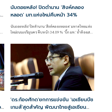
นับถอยหลัง! ปิดตำนาน 'สิงห์คลอง
ร
หลอด' มท.แห่งใหม่คืบหน้า 34%
นับถอยหลัง! ปิดตำนาน 'สิงห์คลองหลอด' มหาดไทยแห่ง
ใหม่ถนนเจริญนคร คืบหน้า 34.09 % 'บิ๊ก มท.' ย้ำต้องเสร็จ
ะบบ
ตามสัญญา จัดซื้อจัดจ้างโปร่งใส
า
'ดร.ก้องศักด'ยกการแข่งขัน 'เอเชียนบีช
อง
เกมส์'สุดสำคัญ พัฒนาไทยสู่เอเชียน