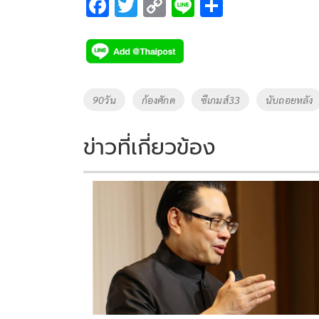
F
T
C
Li
S
ac
wi
o
n
h
e
tt
p
e
ar
b
er
y
e
o
Li
Tags
90วัน
ก้องศักด
ซีเกมส์33
นับถอยหลัง
o
n
k
k
ข่าวที่เกี่ยวข้อง