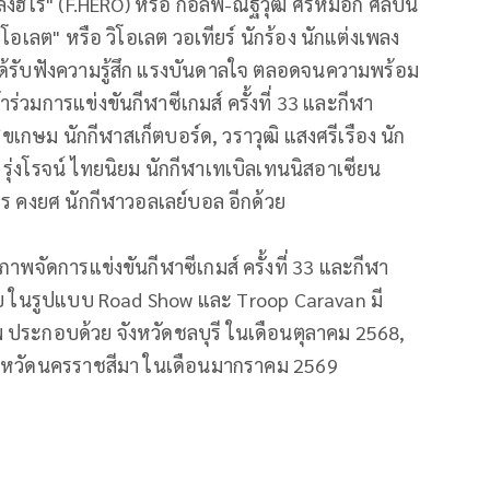
ลิ้งฮีโร่" (F.HERO) หรือ กอล์ฟ-ณัฐวุฒิ ศรีหมอก ศิลปิน
โอเลต" หรือ วิโอเลต วอเทียร์ นักร้อง นักแต่งเพลง
งได้รับฟังความรู้สึก แรงบันดาลใจ ตลอดจนความพร้อม
ร่วมการแข่งขันกีฬาซีเกมส์ ครั้งที่ 33 และกีฬา
สุขเกษม นักกีฬาสเก็ตบอร์ด, วราวุฒิ แสงศรีเรือง นัก
ต, รุ่งโรจน์ ไทยนิยม นักกีฬาเทเบิลเทนนิสอาเซียน
ร คงยศ นักกีฬาวอลเลย์บอล อีกด้วย
าภาพจัดการแข่งขันกีฬาซีเกมส์ ครั้งที่ 33 และกีฬา
ทย ในรูปแบบ Road Show และ Troop Caravan มี
าพ ประกอบด้วย จังหวัดชลบุรี ในเดือนตุลาคม 2568,
ังหวัดนครราชสีมา ในเดือนมากราคม 2569