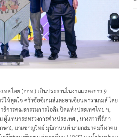
ประเทศไทย (กกท.) เป็นประธานในงานแถลงข่าว 9
ร์ให้สุดใจ คว้าชัยซีเกมส์และอาเซียนพาราเกมส์ โดย
ขาธิการคณะกรรมการโอลิมปิคแห่งประเทศไทย ฯ,
 ผู้แทนกระทรวงการต่างประเทศ , นางสาวพีร์ภา
รึกษา), นายชาญวิทย์ มุนิกานนท์ นายกสมาคมกีฬาคน
นธ์กีฬาคนพิการแห่งอาเซียน (APSF) นางโปรดปราน