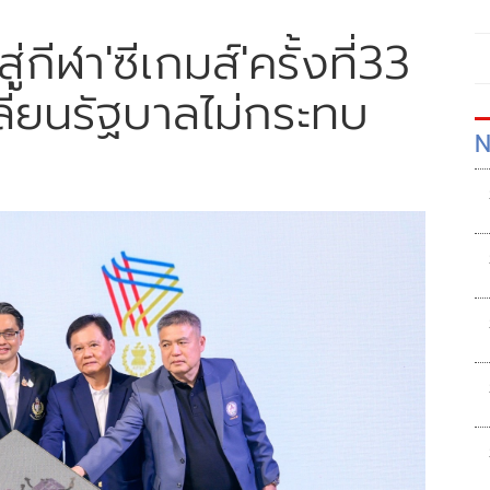
กีฬา'ซีเกมส์'ครั้งที่33
ลี่ยนรัฐบาลไม่กระทบ
N