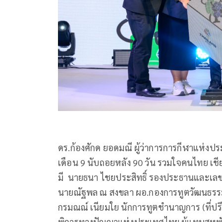
ดร.ก้องศักด ยอดมณี ผู้ว่าการการกีฬาแห่ง
เดือน 9 นับถอยหลัง 90 วัน รวมใจคนไทย เชีย
มี นายธนา ไชยประสิทธิ์ รองประธานและเล
นายณัฐพล ณ สงขลา ผอ.กองการทูตวัฒนธรรม
กรมณณ์ เนียมใย นักการทูตชำนาญการ (ที่ป
พิการทางปัญญาแห่งประเทศไทย ผู้แทนสหพั