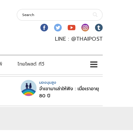
LINE : @THAIPOST
พ์
ไทยโพสต์ ทีวี
มองมุมสูง
จำเขามาเล่าให้ฟัง : เมื่อเราอายุ
80 ปี