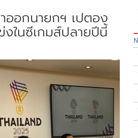
๊อกลาออกนายกฯ เปตอง
ข่งในซีเกมส์ปลายปีนี้
N