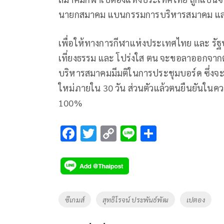
นายกสมาคม แบนกรรมการบริหารสมาคม แล
เพื่อให้ทางการกีฬาแห่งประเทศไทย และ รัฐ
เที่ยงธรรม และ โปร่งใส ตน จะขอลาออกจา
บริหารสมาคมมีมติในการประชุมบอร์ด ซึ่งจะมีผ
ใหม่ภายใน 30 วัน ส่วนตัวแล้วตนยืนยันในค
100%
F
T
C
Li
S
ac
wi
o
n
h
e
tt
p
e
ar
b
er
y
e
o
Li
Tags
ซีเกมส์
สุทธิโรจน์ ประพันธ์พัฒ
เปตอง
o
n