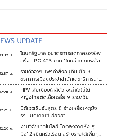
EWS UPDATE
โฆษกรัฐบาล ชูมาตรการลดค่าครองชีพ
13:32 น.
ตรึง LPG 423 บาท ‘ไทยช่วยไทยพลัส’
ดันเงินหมุนแสนล้าน
ราชกิจจาฯ แพร่คำสั่งอนุทิน ตั้ง 3
12:37 น.
ขรก.การเมืองประจำสำนักเลขาธิการนา
ยกฯ
HPV ภัยเงียบใกล้ตัว ชะล่าใจไม่ได้
12:28 น.
หญิงไทยติดเชื้อเฉลี่ย 9 ราย/วัน
นิติเวชเริ่มชันสูตร 8 ร่างเหยื่อเหตุยิง
12:21 น.
รร. เปิดเกณฑ์เยียวยา
งานวิจัยเทคโนโลยี โดดลงจากหิ้ง สู่
12:20 น.
มือ1.2หมื่นครัวเรือน สร้างรายได้เพิ่มทุก