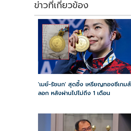
k
k
ข่าวที่เกี่ยวข้อง
'เมย์-รัชนก' สุดอึ้ง เหรียญทองซีเกมส์
ลอก หลังผ่านไปไม่ถึง 1 เดือน