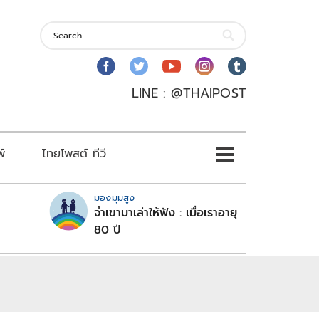
LINE : @THAIPOST
พ์
ไทยโพสต์ ทีวี
มองมุมสูง
จำเขามาเล่าให้ฟัง : เมื่อเราอายุ
80 ปี