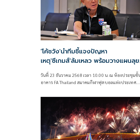
'โค้ชวัง'นำทีมชี้แจงปัญหา
เหตุ'ซีเกมส์'ล้มเหลว พร้อมวางแผนลุย
ศึกเอเชียU23
วันที่ 23 ธันวาคม 2568 เวลา 10.00 น. ณ ห้องประชุมชั้
อาคาร FA Thailand สมาคมกีฬาฟุตบอลแห่งประเทศ
ไทยฯ จัดประชุมเพื่อสรุปผลงานของทีมฟุตบอลชายใน
การแข่งขันฟุตบอลชายในมหกรรมซีเกมส์ ครั้งที่ 33 รวมถ
วางแผนสำหรับทัวร์นาเมนต์ต่อไป ในการแข่งขันฟุตบอ
ชิงแชมป์เอเชีย รุ่นอายุไม่เกิน 23 ปี รอบสุดท้ายที่ ประ
ซาอุดีอาระเบีย ระหว่างวันที่ 6-24 มกราคม 2569