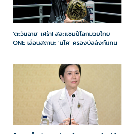
'ตะวันฉาย' เศร้า! สละแชมป์โลกมวยไทย
ONE เลื่อนสถานะ 'นิโค' ครองบัลลังก์แทน