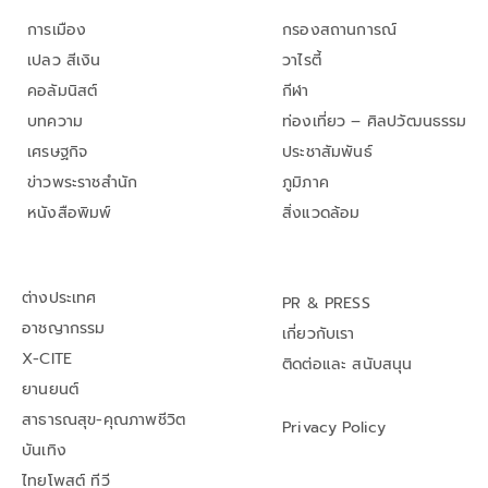
การเมือง
กรองสถานการณ์
เปลว สีเงิน
วาไรตี้
คอลัมนิสต์
กีฬา
บทความ
ท่องเที่ยว – ศิลปวัฒนธรรม
เศรษฐกิจ
ประชาสัมพันธ์
ข่าวพระราชสำนัก
ภูมิภาค
หนังสือพิมพ์
สิ่งแวดล้อม
ต่างประเทศ
PR & PRESS
อาชญากรรม
เกี่ยวกับเรา
X-CITE
ติดต่อและ สนับสนุน
ยานยนต์
สาธารณสุข-คุณภาพชีวิต
Privacy Policy
บันเทิง
ไทยโพสต์ ทีวี