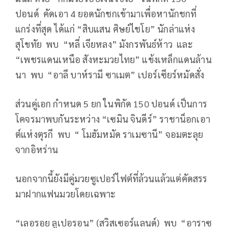
ปอนด์ คัดเอา 4 ยอดนักชกเข้ามาเพื่อหานักชกที่
แกร่งที่สุด ได้แก่ “สิบแสน ศิษย์ไชโย” นักล่าแห่ง
สุโขทัย พบ “หลี่ เจียหลง” มังกรพันธ์ห้าว และ
“เพชรแดนเหนือ สังหะมวยไทย” แข้งเหล็กแดนล้าน
นา พบ “อาลี บาห์รามี ซาเมต” เปอร์เซียร์หมัดสั่ง
ส่วนคู่เอก กำหนด 5 ยก ในพิกัด 150 ปอนด์ เป็นการ
โคจรมาพบกันระหว่าง “เซมิน จินดีร์” ราชาน็อกเอา
ต์แห่งตุรกี พบ “ โมฮัมหมัด ราเมซานี” จอมตะลุย
จากอิหร่าน
นอกจากนี้ยังมีคู่มวยซูเปอร์ไฟต์ที่ล้วนแล้วแต่คัดสรร
มาฝากแฟนมวยโดยเฉพาะ
“เลอรอย ลูเปอรอน” (สวิสเซอร์แลนด์) พบ “อาราซ