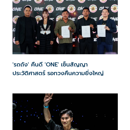
'รถถัง' คืนดี 'ONE' เซ็นสัญญา
ประวัติศาสตร์ รอทวงคืนความยิ่งใหญ่