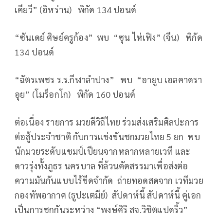
เคียวี” (อิหร่าน) พิกัด 134 ปอนด์
“ซันเดย์ ศิษย์ครูก้อง” พบ “ซุน ไห่เฟิง” (จีน) พิกัด
134 ปอนด์
“ฉัตรเพชร ร.ร.กีฬาลำปาง” พบ “อายูบ เอลคาดรา
อุย” (โมร็อกโก) พิกัด 160 ปอนด์
ต่อเนื่อง รายการ มวยดีวิถีไทย ร่วมส่งเสริมศิลปะการ
ต่อสู้ประจำชาติ กับการแข่งขันชกมวยไทย 5 ยก พบ
นักมวยระดับแชมป์เปียนจากหลากหลายเวที และ
ดาวรุ่งทั้งภูธร นครบาล ที่ล้วนคัดสรรมาเพื่อส่งต่อ
ความมันกันแบบไร้ขีดจำกัด ถ่ายทอดสดจาก เวทีมวย
กองทัพอากาศ (ธูปะเตมีย์) สัปดาห์นี้ สัปดาห์นี้ คู่เอก
เป็นการชกกันระหว่าง “พงษ์ศิริ สจ.วิชิตแปดริ้ว”