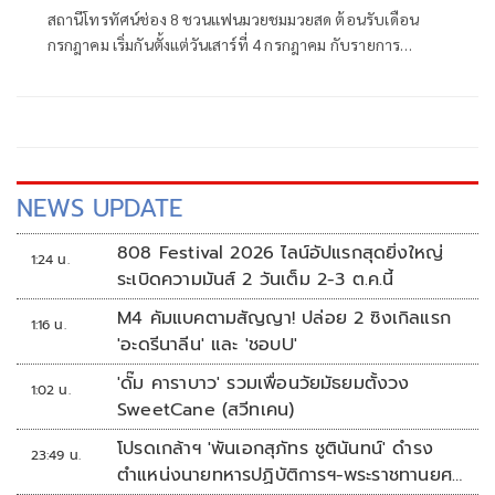
Champ'17.30น.
สถานีโทรทัศน์ช่อง 8 ชวนแฟนมวยชมมวยสด ต้อนรับเดือน
กรกฎาคม เริ่มกันตั้งแต่วันเสาร์ที่ 4 กรกฎาคม กับรายการ
มวยไทย Super Champ เวลา 17.30 น. และ วันอาทิตย์ที่ 5
กรกฎาคม กับรายการศึกมวยดีวิถีไทย เวลา 12.30 น. สัปดาห์นี้
จะสนุกเร้าใจแค่ไหน แฟนมวยไทยห้ามพลาด!
NEWS UPDATE
808 Festival 2026 ไลน์อัปแรกสุดยิ่งใหญ่
1:24 น.
ระเบิดความมันส์ 2 วันเต็ม 2-3 ต.ค.นี้
M4 คัมแบคตามสัญญา! ปล่อย 2 ซิงเกิลแรก
1:16 น.
'อะดรีนาลีน' และ 'ชอบU'
'ดั๊ม คาราบาว' รวมเพื่อนวัยมัธยมตั้งวง
1:02 น.
SweetCane (สวีทเคน)
โปรดเกล้าฯ 'พันเอกสุภัทร ชูตินันทน์' ดำรง
23:49 น.
ตำแหน่งนายทหารปฏิบัติการฯ-พระราชทานยศ