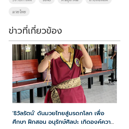
o
n
มวยไทย
k
k
ข่าวที่เกี่ยวข้อง
'ธิวัลรัตน์' ดันมวยไทยสู่มรดกโลก เพื่อ
ศึกษา ฝึกสอน อนุรักษ์ศิลปะ เกิดองค์ความ