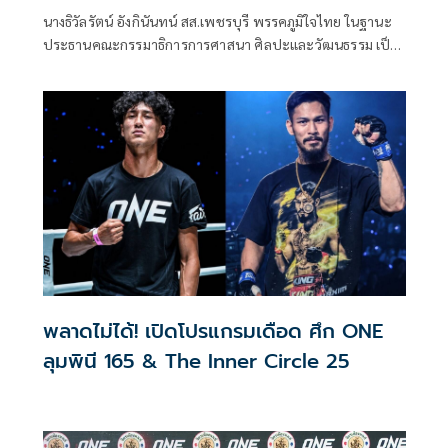
รู้ สร้างเครือข่ายมวยไทยให้ยั่งยืนในระดับ
นางธิวัลรัตน์ อังกินันทน์ สส.เพชรบุรี พรรคภูมิใจไทย ในฐานะ
นานาชาติ
ประธานคณะกรรมาธิการการศาสนา ศิลปะและวัฒนธรรม เป็น
ประธานเปิดโครงการสัมมนามวยไทยนานาชาติ ประจำปี 2569
ณ โรงเรียนราชประชานุเคราะห์ 47 จังหวัดเพชรบุรี ร่วมกับ
สมาคมสยามยุทธกีฬาพื้นเมืองไทย ตลอดจนทุกภาคส่วน ที่ร่วม
แรงร่วมใจจัดเวทีแห่งการเรียนรู้ เพื่อแลกเปลี่ยนองค์ความรู้และ
สร้างเครือข่ายมวยไทยในระดับนานาชาติ
พลาดไม่ได้! เปิดโปรแกรมเดือด ศึก ONE
ลุมพินี 165 & The Inner Circle 25