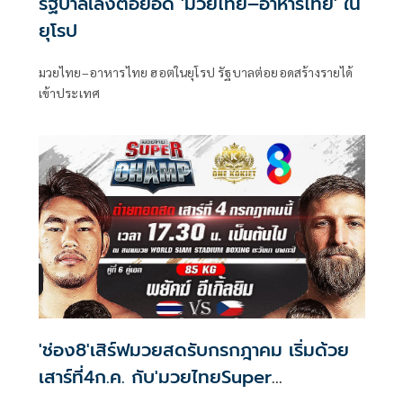
รัฐบาลเล็งต่อยอด 'มวยไทย–อาหารไทย' ใน
ยุโรป
มวยไทย–อาหารไทย ฮอตในยุโรป รัฐบาลต่อยอดสร้างรายได้
เข้าประเทศ
'ช่อง8'เสิร์ฟมวยสดรับกรกฎาคม เริ่มด้วย
เสาร์ที่4ก.ค. กับ'มวยไทยSuper