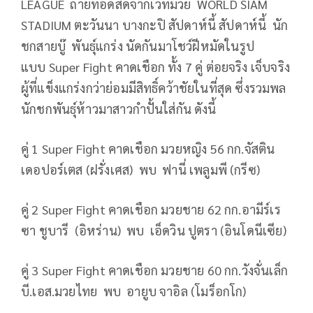
LEAGUE ถ่ายทอดสดจากเวทีมวย WORLD SIAM
STADIUM ตะวันนา บางกะปิ สัปดาห์นี้ สัปดาห์นี้ นัก
ชกสายบู๊ พันธุ์แกร่ง นัดกันมาโชว์ฝีหมัดในรูป
แบบ Super Fight คาดเชือก ทั้ง 7 คู่ ต่อยจริง เจ็บจริง
ผู้ที่แข็งแกร่งกว่าย่อมมีสิทธิ์คว้าชัยในที่สุด ซึ่งรวมพล
นักชกพันธุ์ห้าวมาสาวกำปั้นใส่กัน ดังนี้
คู่ 1 Super Fight คาดเชือก มวยหญิง 56 กก.จัสติน
เดอปอร์เตส (ฝรั่งเศส) พบ ฟานี่ เพลูมพี (กรีซ)
คู่ 2 Super Fight คาดเชือก มวยชาย 62 กก.อามีร์เร
ซา ชูบารี (อิหร่าน) พบ เอ็ดวิน ปูตรา (อินโดนีเซีย)
คู่ 3 Super Fight คาดเชือก มวยชาย 60 กก.วังจั่นเล็ก
บี.เอส.มวยไทย พบ อายูบ จาอิล (โมร็อกโก)