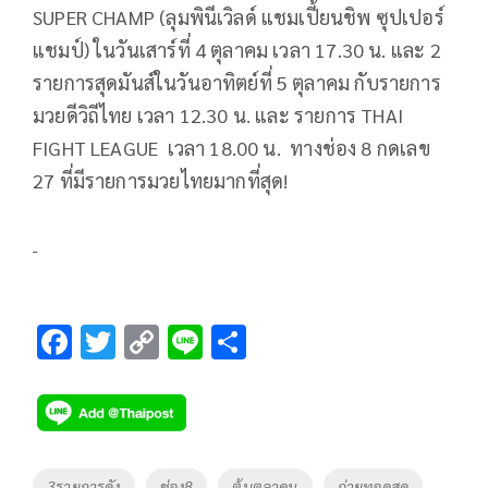
SUPER CHAMP (ลุมพินีเวิลด์ แชมเปี้ยนชิพ ซุปเปอร์
แชมป์) ในวันเสาร์ที่ 4 ตุลาคม เวลา 17.30 น. และ 2
รายการสุดมันส์ในวันอาทิตย์ที่ 5 ตุลาคม กับรายการ
มวยดีวิถีไทย เวลา 12.30 น. และ รายการ THAI
FIGHT LEAGUE เวลา 18.00 น. ทางช่อง 8 กดเลข
27 ที่มีรายการมวยไทยมากที่สุด!
F
T
C
Li
S
ac
wi
o
n
h
e
tt
p
e
ar
b
er
y
e
o
Li
Tags
3รายการดัง
ช่อง8
ต้นตุลาคม
ถ่ายทอดสด