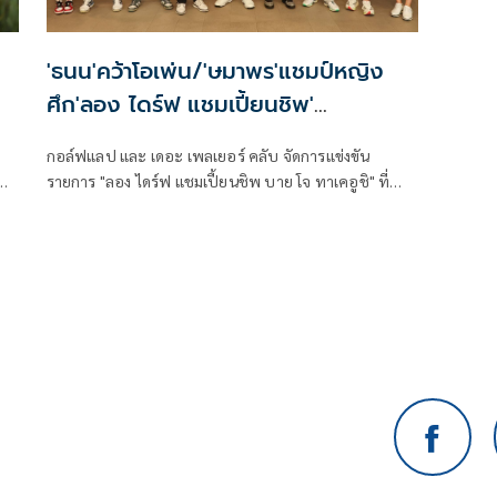
'ธนน'คว้าโอเพ่น/'ษมาพร'แชมป์หญิง
ำ
ศึก'ลอง ไดร์ฟ แชมเปี้ยนชิพ'
โดย'กอล์ฟแลป-เดอะเพลเยอร์ คลับ'
กอล์ฟแลป และ เดอะ เพลเยอร์ คลับ จัดการแข่งขัน
รายการ "ลอง ไดร์ฟ แชมเปี้ยนชิพ บาย โจ ทาเคอูชิ" ที่
กอล์ฟแลป สนามยูนิโก้ กรองเด้ กอล์ฟ คอร์ส เมื่อวันที่ 4
ก.ค.ที่ผ่านมา โดยในงานจัดการแข่งขันกันอย่างสนุกสนาน
มาณ
ท่ามกลางบรรยากาศเป็นกันเอง สำหรับกิจกรรมดังกล่าวจัด
น
ขึ้นเพื่อเป็นความบันเทิงให้กับนักกีฬาที่สนใจ และเข้าร่วม
การแข่งขันกันอย่างคึกคัก
ี
ง
ขัน