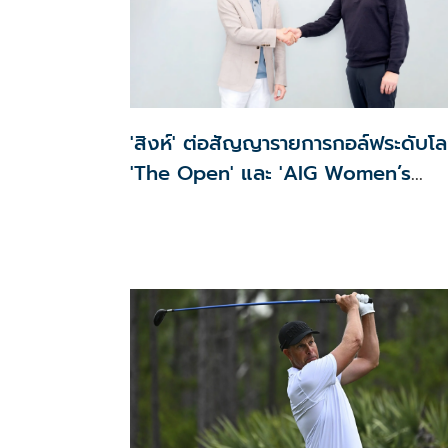
'สิงห์' ต่อสัญญารายการกอล์ฟระดับโ
'The Open' และ 'AIG Women’s
Open' ต่อเนื่อง 3 ปี