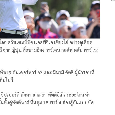
 คว้าแชมป์บิค แอลพีจีเอ เซี่ยงไฮ้ อย่างดุเดือด
 จาก ญี่ปุ่น ที่สนามฉีจง การ์เดน กอล์ฟ คลับ พาร์ 72
 9 อันเดอร์พาร์ 63 และ มินามิ คัตสึ ผู้นำรอบที่
สียโบกี
ึ ชิปเบอร์ดี ถัดมา อาฒยา พัตต์อีเกิลระยะไกล ทำ
ั้งคู่พัตต์พาร์ ที่หลุม 18 พาร์ 4 ต้องสู้กันแบบซัด