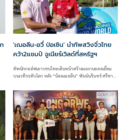
ลก
'เฌอลีน-อวี๋ ป่อเซิน' นำทัพสวิงจิ๋วไทย
คว้า2แชมป์ จูเนียร์เวิลด์ที่สหรัฐฯ
ทัพนักกอล์ฟเยาวชนไทยเดินหน้าสร้างผลงานยอดเยี่ยม
บนเวทีระดับโลก หลัง “น้องเฌอลีน” พันน์นรินทร์ ศรีชา
พันธุ์ และ อวี๋ ป่อเซิน คว้าแชมป์คนละรุ่น ในการแข่งขัน
The USWING MOJING Junior World Golf
Championship ที่เมืองซานดิเอโก รัฐแคลิฟอร์เนีย
สหรัฐอเมริกา เมื่อวันที่ 9 กรกฎาคม 2569