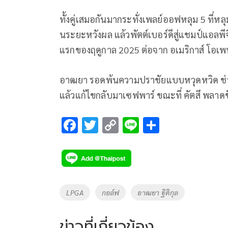
ทั้งคู่เสมอกันมากระทั่งเพลย์ออฟหลุม 5 ที่หล
นระยะหวังผล แล้วพัตต์เบอร์ดีสู่แชมป์แอลพี
แรกของฤดูกาล 2025 ต่อจาก อเมริกาส์ โอเพน ข
อาฒยา รอดพ้นความปราชัยแบบหวุดหวิด ช่วงเ
แล้วแก้ไขกลับมาเซฟพาร์ ขณะที่ คัตสึ พลาด
F
T
C
Li
S
ac
wi
o
n
h
e
tt
p
e
ar
b
er
y
e
o
Li
Tags
LPGA
กอล์ฟ
อาฒยา ฐิติกุล
o
n
k
k
ข่าวที่เกี่ยวข้อง