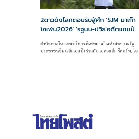
2ดาวดังโลกตอบรับสู้ศึก 'SJM มาเก๊า
โอเพ่น2026' 'รฐนน-ปวิธ'อดีตแชมป์น
ทัพโปรไทยร่วม
สำนักงานกีฬาเขตบริหารพิเศษมาเก๊าแห่งสาธารณรัฐ
ประชาชนจีน (เอ็มเอสบี) ร่วมกับ เอสเจเอ็ม รีสอร์ท, ไอ
เอ็มจี, เอเชียนทัวร์ และสมาคมกอล์ฟมาเก๊า ประกาศ
จัดการแข่งขันกอล์ฟรายการ “เอสเจเอ็ม มาเก๊า โอเพ่น
2026” ชิงเงินรางวัลรวม 1 ล้านเหรียญสหรัฐ หรือประ
33 ล้านบาท ณ สนามมาเก๊า กอล์ฟ แอนด์ คันทรี คลับ ใ
เขตบริหารพิเศษมาเก๊าแห่งสาธารณรัฐประชาชนจีน
ระหว่างวันที่ 15-18 ตุลาคมนี้ โดยมี เฮนริก สเตนสัน ดีกร
แชมป์เมเจอร์ ดิ โอเพ่น แชมเปี้ยนชิพ 2016 และอิม ซอ
แจ ดาวดังจากเกาหลีใต้ พร้อมด้วยแชมป์จากเวทีเอเชีย
นทัวร์ รวมถึงนักกอล์ฟดาวรุ่งของเอเชีย ตอบรับร่วมแข่ง
ขณะที่ รฐนน วรรณศรีจันทร์ และ ปวิธ ตั้งกมลประเสริฐ
อดีตแชมป์รายการนี้ นำทัพโปรไทยลงชิงชัย