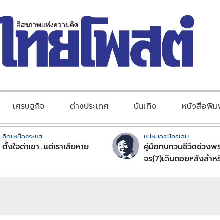
เศรษฐกิจ
ต่างประเทศ
บันเทิง
หนังสือพิม
คิดเหนือกระแส
แม่หมอสมัครเล่น
ตั้งใจด่าเขา...แต่เราเสียหาย
คู่มือทบทวนชีวิตช่วงพร
จร(7)เดินถอยหลังสำหร
ลัคนาราศีตอนที่2