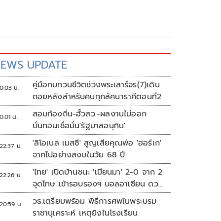
EWS UPDATE
คู่มือทบทวนชีวิตช่วงพระเสาร์จร(7)เดิน
0:03 น.
ถอยหลังสำหรับคนทุกลัคนาราศีตอนที่2
สอบท้องถิ่น-ฮั้วสว.-ผลงานไม่ออก
0:01 น.
บั่นทอนเชื่อมั่น'รัฐบาลอนุทิน'
'ลิโอเนล เมสซี' สูญเสียคุณพ่อ 'ฮอร์เก'
22:37 น.
จากไปอย่างสงบในวัย 68 ปี
'ไทย' เปิดบ้านชนะ 'เมียนมา' 2-0 จาก 2
22:26 น.
จุดโทษ เข้ารอบรองฯ บอลอาเซียน ดวล
'สิงคโปร์'
วธ.เตรียมพร้อม พิธีการศพในพระบรม
20:59 น.
ราชานุเคราะห์ เหตุยิงในโรงเรียน