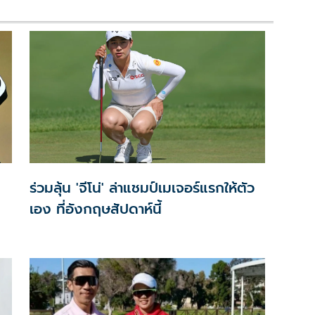
ร่วมลุ้น 'จีโน่' ล่าแชมป์เมเจอร์แรกให้ตัว
เอง ที่อังกฤษสัปดาห์นี้