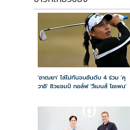
'อาฒยา' ไล่ไม่ทันจบอันดับ 4 ร่วม 'คุ
วาอิ' ซิวแชมป์ กอล์ฟ 'วีเมนส์ โอเพน'