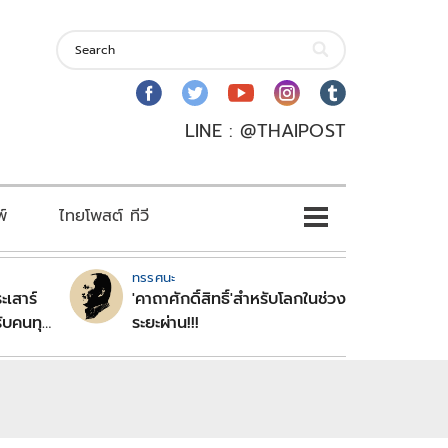
LINE : @THAIPOST
พ์
ไทยโพสต์ ทีวี
ทรรศนะ
ะเสาร์
'คาถาศักดิ์สิทธิ์'สำหรับโลกในช่วง
ับคนทุก
ระยะผ่าน!!!