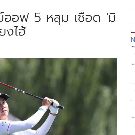
ย์ออฟ 5 หลุม เชือด 'มิ
่ยงไฮ้
N