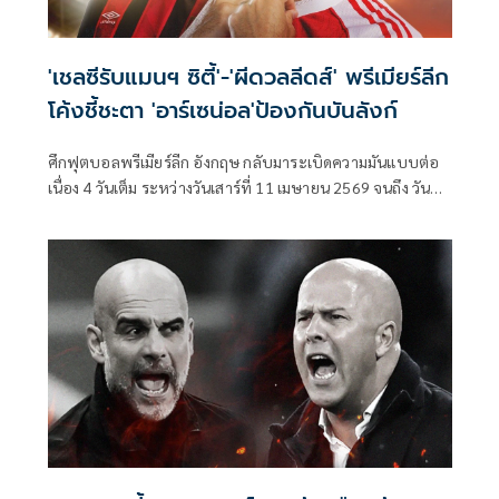
'เชลซีรับแมนฯ ซิตี้'-'ผีดวลลีดส์' พรีเมียร์ลีก
โค้งชี้ชะตา 'อาร์เซน่อล'ป้องกันบันลังก์
ศึกฟุตบอลพรีเมียร์ลีก อังกฤษ กลับมาระเบิดความมันแบบต่อ
เนื่อง 4 วันเต็ม ระหว่างวันเสาร์ที่ 11 เมษายน 2569 จนถึง วัน
อังคารที่ 14 เมษายน 2569 พร้อมเกมเดือดของทีมลุ้นแชมป์
และดาร์บี้ศักดิ์ศรีที่อาจเปลี่ยนหน้าตารางคะแนนได้ในพริบตา
เดียว ถ่ายทอดสดครบทุกคู่ทาง Monomax และบางคู่รับชมได้
ทาง ช่อง MONO29