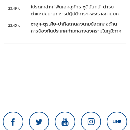
โปรดเกล้าฯ 'พันเอกสุภัทร ชูตินันทน์' ดำรง
23:49 น.
ตำแหน่งนายทหารปฏิบัติการฯ-พระราชทานยศ
'พลตรี'
ซาอุฯ-ตุรเคีย-ปากีสถานลงนามข้อตกลงด้าน
23:45 น.
การป้องกันประเทศท่ามกลางสงครามในภูมิภาค