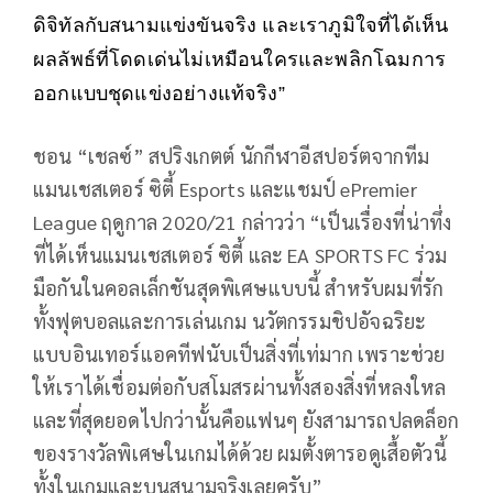
ดิจิทัลกับสนามแข่งขันจริง และเราภูมิใจที่ได้เห็น
ผลลัพธ์ที่โดดเด่นไม่เหมือนใครและพลิกโฉมการ
ออกแบบชุดแข่งอย่างแท้จริง”
ชอน “เชลซ์” สปริงเกตต์ นักกีฬาอีสปอร์ตจากทีม
แมนเชสเตอร์ ซิตี้ Esports และแชมป์ ePremier
League ฤดูกาล 2020/21 กล่าวว่า “เป็นเรื่องที่น่าทึ่ง
ที่ได้เห็นแมนเชสเตอร์ ซิตี้ และ EA SPORTS FC ร่วม
มือกันในคอลเล็กชันสุดพิเศษแบบนี้ สำหรับผมที่รัก
ทั้งฟุตบอลและการเล่นเกม นวัตกรรมชิปอัจฉริยะ
แบบอินเทอร์แอคทีฟนับเป็นสิ่งที่เท่มาก เพราะช่วย
ให้เราได้เชื่อมต่อกับสโมสรผ่านทั้งสองสิ่งที่หลงใหล
และที่สุดยอดไปกว่านั้นคือแฟนๆ ยังสามารถปลดล็อก
ของรางวัลพิเศษในเกมได้ด้วย ผมตั้งตารอดูเสื้อตัวนี้
ทั้งในเกมและบนสนามจริงเลยครับ”