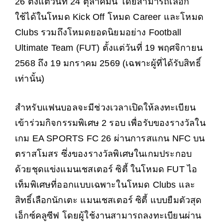
26 ตั้งแต่วันที่ 24 ตุลาคมนี้ โดยสามารถเลือก
ใช้ได้ในโหมด Kick Off โหมด Career และโหมด
Clubs รวมถึงโหมดยอดนิยมอย่าง Football
Ultimate Team (FUT) ตั้งแต่วันที่ 19 พฤศจิกายน
2568 ถึง 19 มกราคม 2569 (เฉพาะผู้ที่ได้รับสิทธิ์
เท่านั้น)
สำหรับแฟนบอลจะมีช่วงเวลาเปิดให้ลงทะเบียน
เข้าร่วมกิจกรรมพิเศษ 2 รอบ เพื่อรับของรางวัลใน
เกม EA SPORTS FC 26 ผ่านการสแกน NFC บน
ตราสโมสร ซึ่งของรางวัลพิเศษในเกมประกอบ
ด้วยชุดแข่งแมนเชสเตอร์ ซิตี้ ในโหมด FUT ไอ
เท็มพิเศษที่ออกแบบเฉพาะในโหมด Clubs และ
สิทธิ์เลือกนักเตะ แมนเชสเตอร์ ซิตี้ แบบยืมตัวสุด
เอ็กซ์คลูซีฟ โดยผู้ใช้งานสามารถลงทะเบียนผ่าน