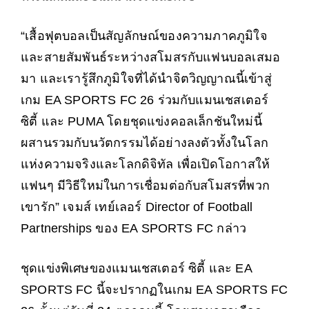
“เสื้อฟุตบอลเป็นสัญลักษณ์ของความภาคภูมิใจ
และสายสัมพันธ์ระหว่างสโมสรกับแฟนบอลเสมอ
มา และเรารู้สึกภูมิใจที่ได้นำจิตวิญญาณนี้เข้าสู่
เกม EA SPORTS FC 26 ร่วมกับแมนเชสเตอร์
ซิตี้ และ PUMA โดยชุดแข่งคอลเล็กชันใหม่นี้
ผสานรวมกับนวัตกรรมได้อย่างลงตัวทั้งในโลก
แห่งความจริงและโลกดิจิทัล เพื่อเปิดโอกาสให้
แฟนๆ มีวิธีใหม่ในการเชื่อมต่อกับสโมสรที่พวก
เขารัก” เจมส์ เทย์เลอร์ Director of Football
Partnerships ของ EA SPORTS FC กล่าว
ชุดแข่งพิเศษของแมนเชสเตอร์ ซิตี้ และ EA
SPORTS FC นี้จะปรากฏในเกม EA SPORTS FC