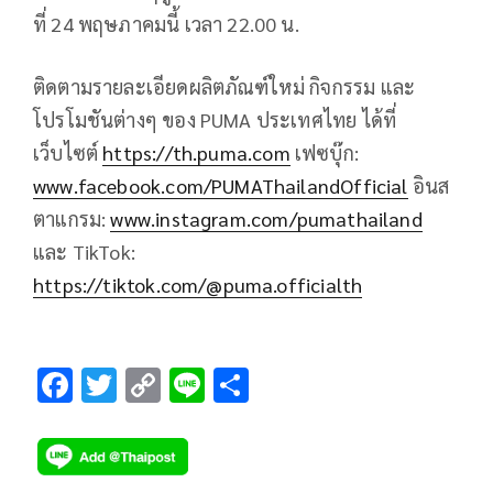
ที่ 24 พฤษภาคมนี้ เวลา 22.00 น.
ติดตามรายละเอียดผลิตภัณฑ์ใหม่ กิจกรรม และ
โปรโมชันต่างๆ ของ PUMA ประเทศไทย ได้ที่
เว็บไซต์
https://th.puma.com
เฟซบุ๊ก:
www.facebook.com/PUMAThailandOfficial
อินส
ตาแกรม:
www.instagram.com/pumathailand
และ TikTok:
https://tiktok.com/@puma.officialth
F
T
C
Li
S
ac
wi
o
n
h
e
tt
p
e
ar
b
er
y
e