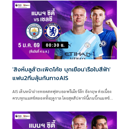
ด้วยกัน ความร่วมมือนี้จะช่วยเชื่อมโยงแฟนๆ ให้เข้าใกล้โลกแห่ง
ความเร็วมากยิ่งขึ้น พร้อมสัมผัสจิตวิญญาณของการแข่งขันอย่าง
แท้จริง
'สิงห์บลูส์'ตะเพิดโค้ช บุกเยือน'เรือใบสีฟ้า'
แฟน2ทีมลุ้นกันทางAIS
AIS เดินหน้าถ่ายทอดสดฟุตบอลพรีเมียร์ลีก อังกฤษ ต่อเนื่อง
ครบทุกแมตช์ตลอดทั้งฤดูกาล โดยสุดสัปดาห์นี้เกมบิ๊กแมตช์
"เรือใบสีฟ้า" แมนเชสเตอร์ ซิตี จะเปิดบ้านรับการมาเยือนของ
"สิงห์บลูส์" เชลซี ถ่ายทอดสดทาง AIS PLAY 502
(MONOMAX2)