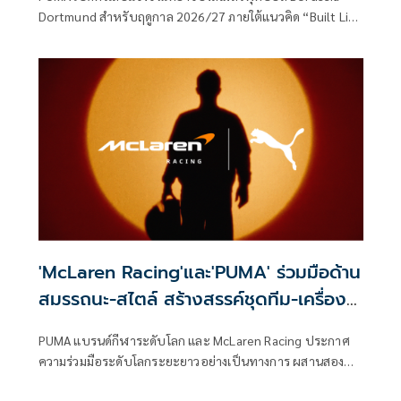
Dortmund สำหรับฤดูกาล 2026/27 ภายใต้แนวคิด “Built Like
Dortmund” ที่สะท้อนตัวตนของเมืองดอร์ทมุนด์ ผ่านดีไซน์ที่
แข็งแกร่ง โดดเด่น เต็มไปด้วยพลังของฟุตบอล และความภาค
ภูมิใจที่สั่งสมมาตั้งแต่ปี 1909
'McLaren Racing'และ'PUMA' ร่วมมือด้าน
สมรรถนะ-สไตล์ สร้างสรรค์ชุดทีม-เครื่อง
แต่งกาย
PUMA แบรนด์กีฬาระดับโลก และ McLaren Racing ประกาศ
ความร่วมมือระดับโลกระยะยาวอย่างเป็นทางการ ผสานสอง
แบรนด์สมรรถนะสูงที่ขับเคลื่อนด้วยชุมชนและนวัตกรรมเข้า