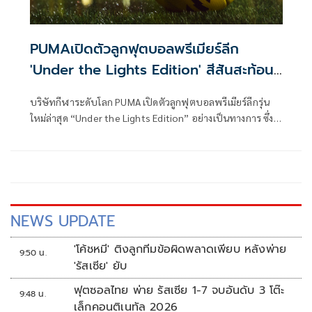
PUMAเปิดตัวลูกฟุตบอลพรีเมียร์ลีก
'Under the Lights Edition' สีสันสะท้อน
แสงแรงสุดในสนาม
บริษัทกีฬาระดับโลก PUMA เปิดตัวลูกฟุตบอลพรีเมียร์ลีกรุ่น
ใหม่ล่าสุด “Under the Lights Edition” อย่างเป็นทางการ ซึ่ง
มาพร้อมกับสีสันโดดเด่นแบบสะท้อนแสงที่ออกแบบมาให้ส่อง
ประกายมากที่สุดเมื่ออยู่ใต้แสงไฟในสนาม เพื่อให้ทุกจังหวะ
จ่าย ยิง หรือทำประตู ไม่หลุดรอดสายตาแฟนบอลไปแม้แต่
วินาทีเดียว
NEWS UPDATE
'โค้ชหมี' ติงลูกทีมข้อผิดพลาดเพียบ หลังพ่าย
9:50 น.
'รัสเซีย' ยับ
ฟุตซอลไทย พ่าย รัสเซีย 1-7 จบอันดับ 3 โต๊ะ
9:48 น.
เล็กคอนติเนทัล 2026