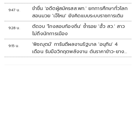
ขำขื่น 'อดีตผู้สมัครสส.พท.' ยกการศึกษาทั่วโลก
9:47 น.
สอนมวย 'เจ๊ไหม' ยังคิดแบบระบบราชการเดิม
ตัดจบ 'โกงสอบท้องถิ่น' ซ้ำรอย 'ฮั้ว สว.' สาว
9:28 น.
ไม่ถึงนักการเมือง
'พิชญุตม์' การันตีผลงานรัฐบาล 'อนุทิน' 4
9:15 น.
เดือน รับมือวิกฤตพลังงาน ดันราคาข้าว-ยาง-
ปาล์ม พุ่งต่อเนื่อง พร้อมอัดมาตรการช่วยลด
ต้นทุน-ขยายตลาดโลก