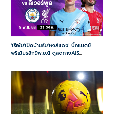
'เรือใบ'เปิดบ้านรับ'หงส์แดง' บิ๊กแมตช์
พรีเมียร์ลีก9พ.ย.นี้ ดูสดทางAIS
PLAY502(MONOMAX2)