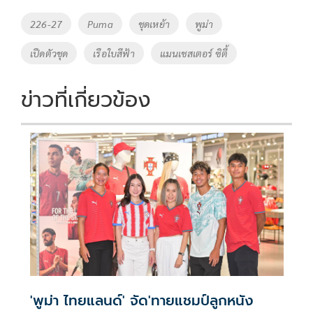
o
Li
Tags
226-27
Puma
ชุดเหย้า
พูม่า
o
n
เปืดตัวชุด
เรือใบสีฟ้า
แมนเชสเตอร์ ซิตี้
k
k
ข่าวที่เกี่ยวข้อง
'พูม่า ไทยแลนด์' จัด'ทายแชมป์ลูกหนัง