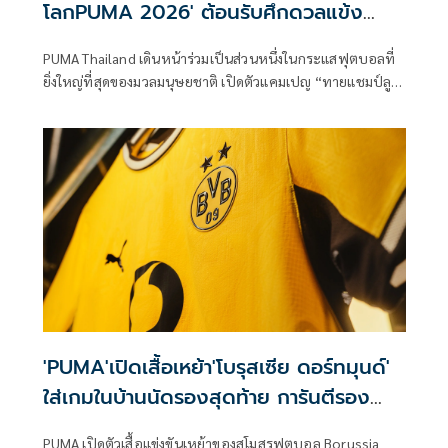
โลกPUMA 2026' ต้อนรับศึกดวลแข้ง
ระดับโลก
PUMA Thailand เดินหน้าร่วมเป็นส่วนหนึ่งในกระแสฟุตบอลที่
ยิ่งใหญ่ที่สุดของมวลมนุษยชาติ เปิดตัวแคมเปญ “ทายแชมป์ลูก
หนังโลก PUMA 2026” PUMA Football Festival: Predict the
Champion เพื่อร่วมเฉลิมฉลองมหกรรมลูกหนังระดับโลก โดย
มอบประสบการณ์สุดพิเศษให้กับแฟนฟุตบอลและผู้บริโภคทั่ว
ประเทศ ผ่านกิจกรรมมากมาย ทั้งการทายผลการแข่งขัน ช้อป
สินค้า และลุ้นรับรางวัลสุดเอ็กซ์คลูซีฟจาก PUMA
'PUMA'เปิดเสื้อเหย้า'โบรุสเซีย ดอร์ทมุนด์'
ใส่เกมในบ้านนัดรองสุดท้าย การันตีรอง
แชมป์'บุนเดสลีก้า'
PUMA เปิดตัวเสื้อแข่งขันเหย้าของสโมสรฟุตบอล Borussia