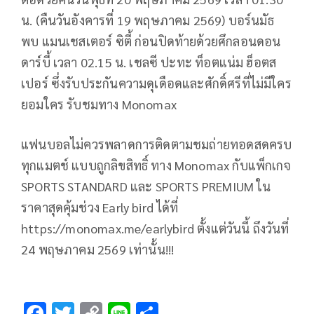
น. (คืนวันอังคารที่ 19 พฤษภาคม 2569) บอร์นมัธ
พบ แมนเชสเตอร์ ซิตี้ ก่อนปิดท้ายด้วยศึกลอนดอน
ดาร์บี้ เวลา 02.15 น. เชลซี ปะทะ ท็อตแน่ม ฮ็อตส
เปอร์ ซึ่งรับประกันความดุเดือดและศักดิ์ศรีที่ไม่มีใคร
ยอมใคร รับชมทาง Monomax
แฟนบอลไม่ควรพลาดการติดตามชมถ่ายทอดสดครบ
ทุกแมตช์ แบบถูกลิขสิทธิ์ ทาง Monomax กับแพ็กเกจ
SPORTS STANDARD และ SPORTS PREMIUM ใน
ราคาสุดคุ้มช่วง Early bird ได้ที่
https://monomax.me/earlybird ตั้งแต่วันนี้ ถึงวันที่
24 พฤษภาคม 2569 เท่านั้น!!!
F
T
C
Li
S