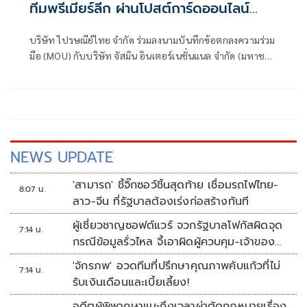
ทีมพรีเมียร์ลีก ผ่านโปสต์การ์ดออนไลน์
บน'Prompt Post'
บริษัท ไปรษณีย์ไทย จำกัด ร่วมลงนามบันทึกข้อตกลงความร่วม
มือ (MOU) กับบริษัท จัสมิน อินเตอร์เนชั่นแนล จำกัด (มหาชน)
หรือ JAS และ บริษัท โมโน สตรีมมิ่ง จำกัด หรือ MONOMAX
ภายใต้ บริษัท โมโน เน็กซ์ จำกัด (มหาชน) หรือ MONO เพื่อ
ศึกษาความเป็นไปได้ในการพัฒนากิจกรรมโหวตทีมฟุตบอล
พรีเมียร์ลีกอังกฤษ ผ่านโปสต์การ์ดออนไลน์บนแอปพลิเคชัน
Prompt Post ด้วยฟังก์ชัน e-Vote หรือระบบโหวตออนไลน์
เพื่ออำนวยความสะดวก และสร้างประสบการณ์ใหม่ให้แฟน
NEWS UPDATE
บอลสามารถร่วมกิจกรรมผ่านช่องทางดิจิทัลได้ทุกที่ทุกเวลา
'สามารถ' ชี้จิ๊กซอว์ชิ้นสุดท้าย เชื่อมรถไฟไทย-
8:07 น.
ลาว-จีน ที่รัฐบาลต้องเร่งก่อสร้างทันที
ผู้เชี่ยวชาญซอฟต์แวร์ จวกรัฐบาลโฟกัสผิดจุด
7:14 น.
กรณีข้อมูลรั่วไหล จี้เอาผิดผู้ควบคุม-เจ้าของ
ระบบตามกฎหมาย PDPA
'จักรภพ' อวดทีมที่ปรึกษาคุณภาพคับแก้วที่ไม่
7:14 น.
รับเงินเดือนและเบี้ยเลี้ยง!
อดีตผู้พิพากษาแนะถึงเวลาผ่าตัดกฎหมายเรื่อง