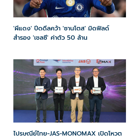
'ผีแดง' ปีดดีลคว้า 'ซานโตส' มิดฟิลด์
สำรอง 'เชลซี' ค่าตัว 50 ล้าน
ไปรษณีย์ไทย-JAS-MONOMAX เปิดโหวต