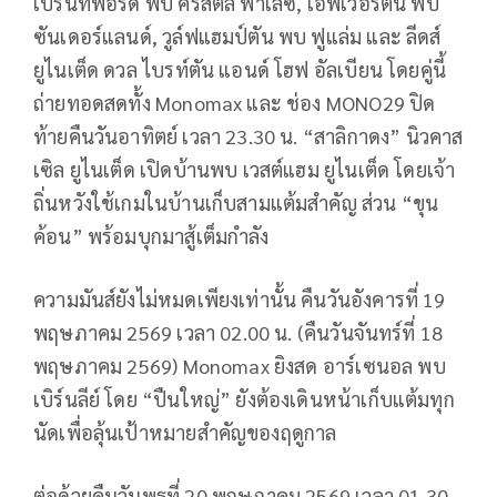
เบรนท์ฟอร์ด พบ คริสตัล พาเลซ, เอฟเวอร์ตัน พบ
ซันเดอร์แลนด์, วูล์ฟแฮมป์ตัน พบ ฟูแล่ม และ ลีดส์
ยูไนเต็ด ดวล ไบรท์ตัน แอนด์ โฮฟ อัลเบียน โดยคู่นี้
ถ่ายทอดสดทั้ง Monomax และ ช่อง MONO29 ปิด
ท้ายคืนวันอาทิตย์ เวลา 23.30 น. “สาลิกาดง” นิวคาส
เซิล ยูไนเต็ด เปิดบ้านพบ เวสต์แฮม ยูไนเต็ด โดยเจ้า
ถิ่นหวังใช้เกมในบ้านเก็บสามแต้มสำคัญ ส่วน “ขุน
ค้อน” พร้อมบุกมาสู้เต็มกำลัง
ความมันส์ยังไม่หมดเพียงเท่านั้น คืนวันอังคารที่ 19
พฤษภาคม 2569 เวลา 02.00 น. (คืนวันจันทร์ที่ 18
พฤษภาคม 2569) Monomax ยิงสด อาร์เซนอล พบ
เบิร์นลีย์ โดย “ปืนใหญ่” ยังต้องเดินหน้าเก็บแต้มทุก
นัดเพื่อลุ้นเป้าหมายสำคัญของฤดูกาล
ต่อด้วยคืนวันพุธที่ 20 พฤษภาคม 2569 เวลา 01.30