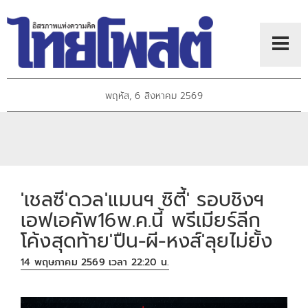
พฤหัส, 6 สิงหาคม 2569
'เชลซี'ดวล'แมนฯ ซิตี้' รอบชิงฯ
เอฟเอคัพ16พ.ค.นี้ พรีเมียร์ลีก
โค้งสุดท้าย'ปืน-ผี-หงส์'ลุยไม่ยั้ง
14 พฤษภาคม 2569 เวลา 22:20 น.