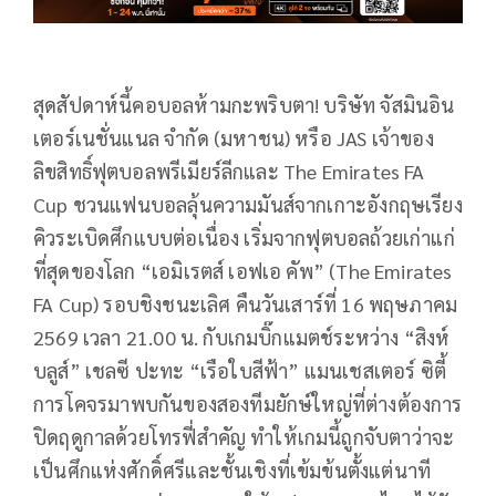
สุดสัปดาห์นี้คอบอลห้ามกะพริบตา! บริษัท จัสมินอิน
เตอร์เนชั่นแนล จำกัด (มหาชน) หรือ JAS เจ้าของ
ลิขสิทธิ์ฟุตบอลพรีเมียร์ลีกและ The Emirates FA
Cup ชวนแฟนบอลลุ้นความมันส์จากเกาะอังกฤษเรียง
คิวระเบิดศึกแบบต่อเนื่อง เริ่มจากฟุตบอลถ้วยเก่าแก่
ที่สุดของโลก “เอมิเรตส์ เอฟเอ คัพ” (The Emirates
FA Cup) รอบชิงชนะเลิศ คืนวันเสาร์ที่ 16 พฤษภาคม
2569 เวลา 21.00 น. กับเกมบิ๊กแมตช์ระหว่าง “สิงห์
บลูส์” เชลซี ปะทะ “เรือใบสีฟ้า” แมนเชสเตอร์ ซิตี้
การโคจรมาพบกันของสองทีมยักษ์ใหญ่ที่ต่างต้องการ
ปิดฤดูกาลด้วยโทรฟี่สำคัญ ทำให้เกมนี้ถูกจับตาว่าจะ
เป็นศึกแห่งศักดิ์ศรีและชั้นเชิงที่เข้มข้นตั้งแต่นาที