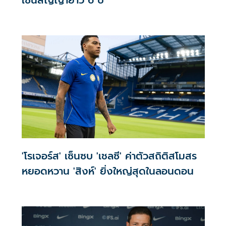
'โรเจอร์ส' เซ็นซบ 'เชลซี' ค่าตัวสถิติสโมสร
หยอดหวาน 'สิงห์' ยิ่งใหญ่สุดในลอนดอน