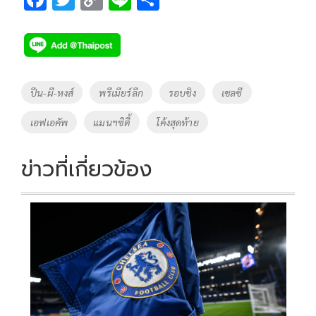
ac
wi
o
n
h
e
tt
p
e
ar
b
er
y
e
o
Li
Tags
ปืน-ผี-หงส์
พรีเมียร์ลีก
รอบชิง
เชลซี
o
n
เอฟเอคัพ
แมนฯซิตี้
โค้งสุดท้าย
k
k
ข่าวที่เกี่ยวข้อง