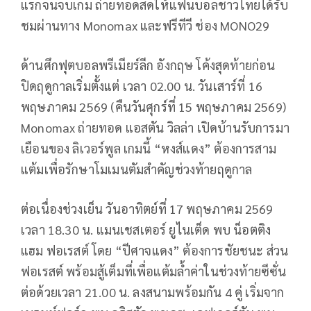
แรกจนจบเกม ถ่ายทอดสดให้แฟนบอลชาวไทยได้รับ
ชมผ่านทาง Monomax และฟรีทีวี ช่อง MONO29
ด้านศึกฟุตบอลพรีเมียร์ลีก อังกฤษ โค้งสุดท้ายก่อน
ปิดฤดูกาลเริ่มตั้งแต่ เวลา 02.00 น. วันเสาร์ที่ 16
พฤษภาคม 2569 (คืนวันศุกร์ที่ 15 พฤษภาคม 2569)
Monomax ถ่ายทอด แอสตัน วิลล่า เปิดบ้านรับการมา
เยือนของ ลิเวอร์พูล เกมนี้ “หงส์แดง” ต้องการสาม
แต้มเพื่อรักษาโมเมนตัมสำคัญช่วงท้ายฤดูกาล
ต่อเนื่องช่วงเย็น วันอาทิตย์ที่ 17 พฤษภาคม 2569
เวลา 18.30 น. แมนเชสเตอร์ ยูไนเต็ด พบ น็อตติง
แฮม ฟอเรสต์ โดย “ปีศาจแดง” ต้องการชัยชนะ ส่วน
ฟอเรสต์ พร้อมสู้เต็มที่เพื่อแต้มล้ำค่าในช่วงท้ายซีซั่น
ต่อด้วยเวลา 21.00 น. ลงสนามพร้อมกัน 4 คู่ เริ่มจาก