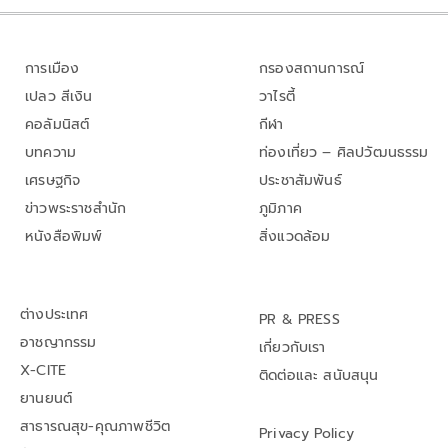
การเมือง
กรองสถานการณ์
เปลว สีเงิน
วาไรตี้
คอลัมนิสต์
กีฬา
บทความ
ท่องเที่ยว – ศิลปวัฒนธรรม
เศรษฐกิจ
ประชาสัมพันธ์
ข่าวพระราชสำนัก
ภูมิภาค
หนังสือพิมพ์
สิ่งแวดล้อม
ต่างประเทศ
PR & PRESS
อาชญากรรม
เกี่ยวกับเรา
X-CITE
ติดต่อและ สนับสนุน
ยานยนต์
สาธารณสุข-คุณภาพชีวิต
Privacy Policy