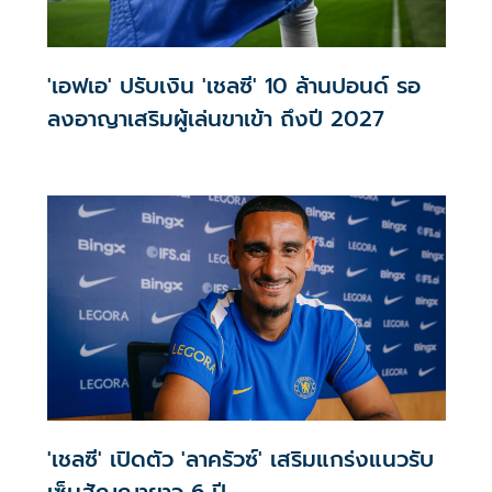
'เอฟเอ' ปรับเงิน 'เชลซี' 10 ล้านปอนด์ รอ
ลงอาญาเสริมผู้เล่นขาเข้า ถึงปี 2027
'เชลซี' เปิดตัว 'ลาครัวซ์' เสริมแกร่งแนวรับ
เซ็นสัญญายาว 6 ปี