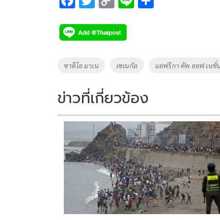
F
T
C
Li
S
ac
wi
o
n
h
e
tt
p
e
ar
b
er
y
e
o
Li
Tags
ซาดิโอ มาเน
เซเนกัล
แอฟริกา คัพ ออฟ เนชั่น
o
n
k
k
ข่าวที่เกี่ยวข้อง