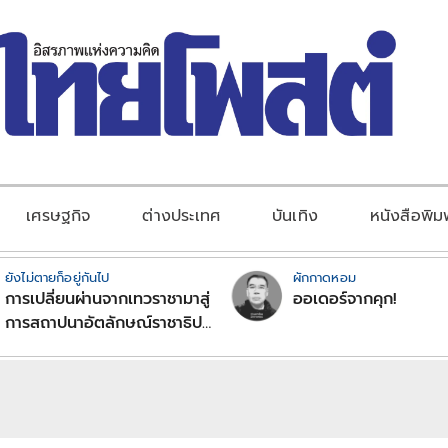
เศรษฐกิจ
ต่างประเทศ
บันเทิง
หนังสือพิม
ยังไม่ตายก็อยู่กันไป
ผักกาดหอม
การเปลี่ยนผ่านจากเทวราชามาสู่
ออเดอร์จากคุก!
การสถาปนาอัตลักษณ์ราชาธิป
ไตยแบบพุทธศาสนาในพระไตร
ปิฏก : สามัญผลสูตรในฐานะ
ทฤษฎีขีดจำกัดของอำนาจรัฐ
เหนือแรงงานและทรัพย์สิน