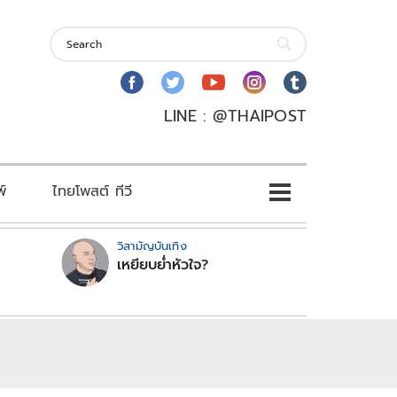
LINE : @THAIPOST
พ์
ไทยโพสต์ ทีวี
วิสามัญบันเทิง
เหยียบย่ำหัวใจ?