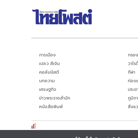
การเมือง
กรอง
เปลว สีเงิน
วาไรตี
คอลัมนิสต์
กีฬา
บทความ
ท่อง
เศรษฐกิจ
ประชา
ข่าวพระราชสำนัก
ภูมิภ
หนังสือพิมพ์
สิ่งแ