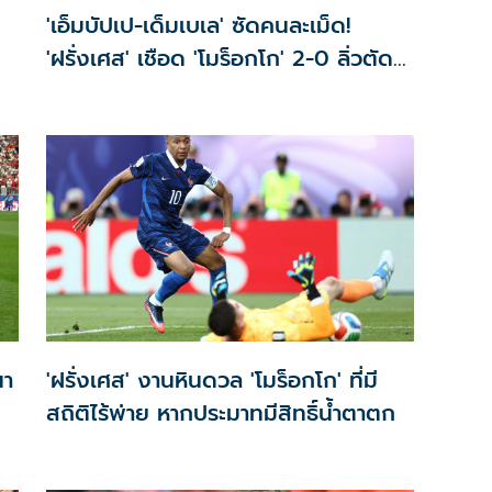
'เอ็มบัปเป-เด็มเบเล' ซัดคนละเม็ด!
'ฝรั่งเศส' เชือด 'โมร็อกโก' 2-0 ลิ่วตัด
เชือกบอลโลก
นา
'ฝรั่งเศส' งานหินดวล 'โมร็อกโก' ที่มี
สถิติไร้พ่าย หากประมาทมีสิทธิ์น้ำตาตก