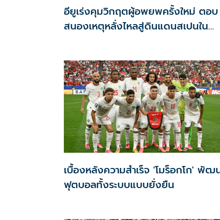
อียูเร่งคุมวิกฤตผู้อพยพครั้งใหม่ ตอบ
สนองเหตุหลั่งไหลสู่ดินแดนสเปนใน
แอฟริกาเหนือ
เบื้องหลังความสำเร็จ 'โมร็อกโก' พัฒ
ฟุตบอลทั้งระบบแบบยั่งยืน