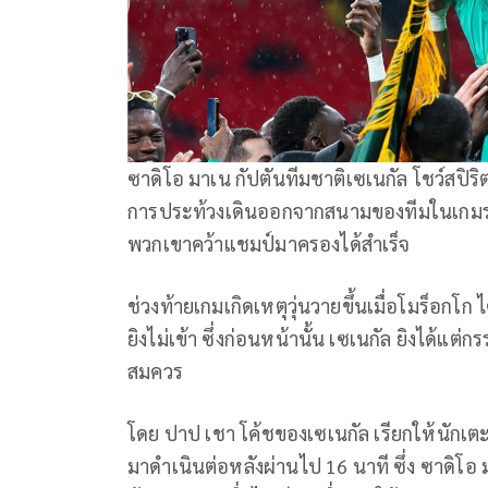
ซาดิโอ มาเน กัปตันทีมชาติเซเนกัล โชว์สปิร
การประท้วงเดินออกจากสนามของทีมในเกมรอบ
พวกเขาคว้าแชมป์มาครองได้สำเร็จ
ช่วงท้ายเกมเกิดเหตุวุ่นวายขึ้นเมื่อโมร็อกโก
ยิงไม่เข้า ซึ่งก่อนหน้านั้น เซเนกัล ยิงได้แต
สมควร
โดย ปาป เชา โค้ชของเซเนกัล เรียกให้นักเ
มาดำเนินต่อหลังผ่านไป 16 นาที ซึ่ง ซาดิโอ 