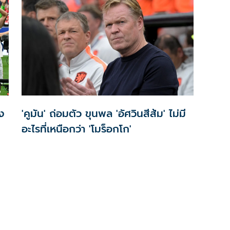
่ง
'คูมัน' ถ่อมตัว ขุนพล 'อัศวินสีส้ม' ไม่มี
อะไรที่เหนือกว่า 'โมร็อกโก'