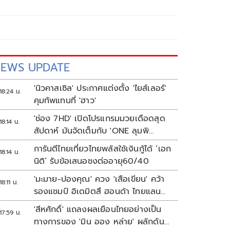
EWS UPDATE
'นิวคาสเซิล' ประกาศแต่งตั้ง 'ไยส์เลอร์'
18:24 น.
คุมทัพแทนที่ 'ฮาว'
'ช่อง 7HD' เปิดโปรแกรมมวยเดือดสุด
18:14 น.
สัปดาห์ มันจัดเต็มกับ 'ONE ลุมพิ
นี 165-มวยไทย 7 สี'
การันตีไทยเที่ยวไทยพลัสใช้เงินกู้ได้ ‘เอก
18:14 น.
นิติ’ รับข้อเสนอชงต่ออายุ60/40
'มะมาย-ปองคุณ' ควง 'เสือเขียน' คว้า
18:11 น.
รองแชมป์ อิเดมิตสึ ฮอนด้า ไทยแลนด์
ทาเลนต์ คัพ สนาม 3
'สีหศักดิ์' แถลงผลเยือนไทยอย่างเป็น
17:59 น.
ทางการของ 'มิน ออง หล่าย' ผลักดัน