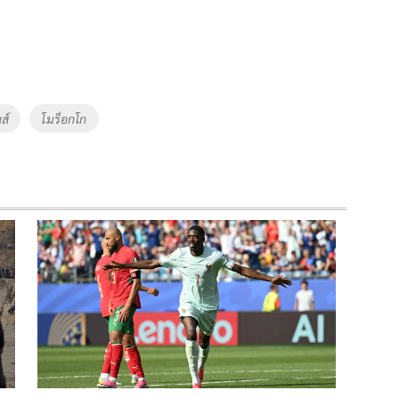
ส์
โมร็อกโก