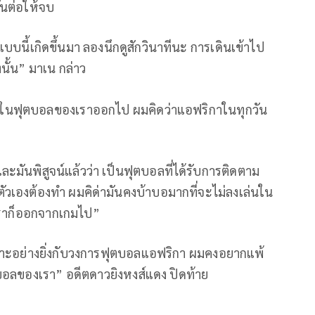
ขันต่อให้จบ
แบบนี้เกิดขึ้นมา ลองนึกดูสักวินาทีนะ การเดินเข้าไป
นั้น” มาเน กล่าว
บในฟุตบอลของเราออกไป ผมคิดว่าแอฟริกาในทุกวัน
ละมันพิสูจน์แล้วว่า เป็นฟุตบอลที่ได้รับการติดตาม
ี่ตัวเองต้องทำ ผมคิด่ามันคงบ้าบอมากที่จะไม่ลงเล่นใน
วเราก็ออกจากเกมไป”
เฉพาะอย่างยิ่งกับวงการฟุตบอลแอฟริกา ผมคงอยากแพ้
ตบอลของเรา” อดีตดาวยิงหงส์แดง ปิดท้าย