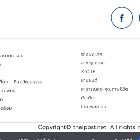
ต่างประเทศ
สถานการณ์
อาชญากรรม
้
X-CITE
ยานยนต์
เที่ยว – ศิลปวัฒนธรรม
สาธารณสุข-คุณภาพชีวิต
สัมพันธ์
บันเทิง
าค
ไทยโพสต์ ทีวี
วดล้อม
Copyright© thaipost.net, All rights 
iDesign