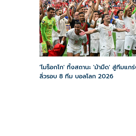
'โมร็อกโก' ทิ้งสถานะ 'ม้ามืด' สู่ทีมแกร
ลิ่วรอบ 8 ทีม บอลโลก 2026