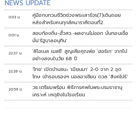
NEWS UPDATE
คู่มือทบทวนชีวิตช่วงพระเสาร์จร(7)เดินถอย
0:03 น.
หลังสำหรับคนทุกลัคนาราศีตอนที่2
สอบท้องถิ่น-ฮั้วสว.-ผลงานไม่ออก บั่นทอนเชื่อ
0:01 น.
มั่น'รัฐบาลอนุทิน'
'ลิโอเนล เมสซี' สูญเสียคุณพ่อ 'ฮอร์เก' จากไป
22:37 น.
อย่างสงบในวัย 68 ปี
'ไทย' เปิดบ้านชนะ 'เมียนมา' 2-0 จาก 2 จุด
22:26 น.
โทษ เข้ารอบรองฯ บอลอาเซียน ดวล 'สิงคโปร์'
วธ.เตรียมพร้อม พิธีการศพในพระบรมราชานุ
20:59 น.
เคราะห์ เหตุยิงในโรงเรียน