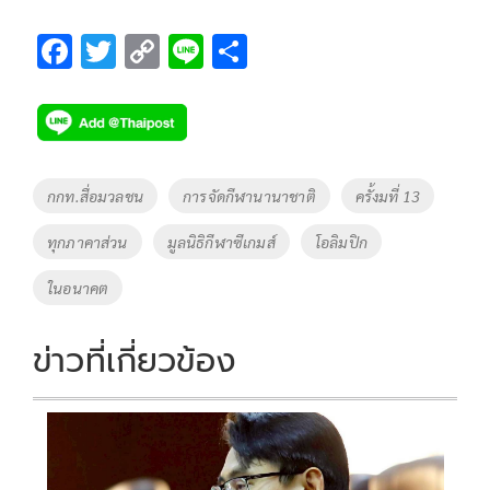
F
T
C
Li
S
ac
wi
o
n
h
e
tt
p
e
ar
b
er
y
e
o
Li
Tags
กกท.สื่อมวลชน
การจัดกีฬานานาชาติ
ครั้งมที่ 13
o
n
ทุกภาคาส่วน
มูลนิธิกีฬาซีเกมส์
โอลิมปิก
k
k
ในอนาคต
ข่าวที่เกี่ยวข้อง