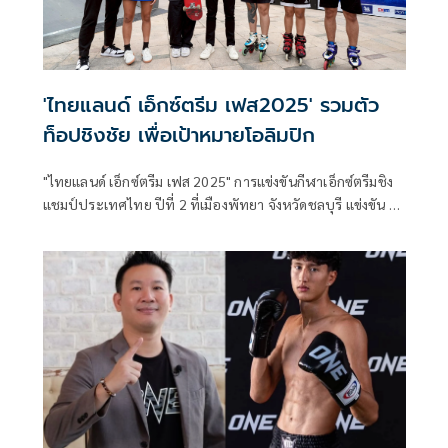
'ไทยแลนด์ เอ็กซ์ตรีม เฟส2025' รวมตัว
ท็อปชิงชัย เพื่อเป้าหมายโอลิมปิก
"ไทยแลนด์ เอ็กซ์ตรีม เฟส 2025" การแข่งขันกีฬาเอ็กซ์ตรีมชิง
แชมป์ประเทศไทย ปีที่ 2 ที่เมืองพัทยา จังหวัดชลบุรี แข่งขัน 8
ชนิดกีฬา โดยมีนักกีฬาทีมชาติไทยฟอร์มเทพจากทุกประเภท
กีฬา ดีกรีแชมป์ทั้งในและต่างประเทศ สร้างชื่อเสียงให้กับ
ประเทศไทย โดยเป็นปีแรกที่มีนักกีฬาต่างประเทศทั้งฟิลิปปินส์
และมาเลเซียเข้าร่วมการแข่งขัน