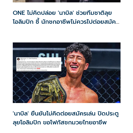
ONE ไม่คิดปล่อย 'นาบิล' ช่วยทีมชาติลุย
โอลิมปิก ชี้ นักชกอาชีพไม่ควรไปต่อยสมัคร
เล่น
'นาบิล' ยืนยันไม่คิดต่อยสมัครเล่น ปิดประตู
ลุยโอลิมปิก ขอโฟกัสชกมวยไทยอาชีพ