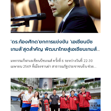
'ดร.ก้องศักด'ยกการแข่งขัน 'เอเชียนบีช
เกมส์'สุดสำคัญ พัฒนาไทยสู่เอเชียนเกมส์-
โอลิมปิก
มหกรรมกีฬาเอเชียนบีชเกมส์ ครั้งที่ 6 ระหว่างวันที่ 22-30
เมษายน 2569 ที่เมืองซานย่า สาธารณรัฐประชาชนจีน ช่วย
สร้างความต่อเนื่องจากซีเกมส์ ครั้งที่ 33 ให้กับทัพนักกีฬาไทย
พัฒนาไปสู่เอเชียนเกมส์ ครั้งที่ 20 ที่ประเทศญี่ปุ่น ดร.ก้องศักด
ยอดมณี ผู้ว่าการ กกท. เผย หลายชนิดกีฬา อาทิ บาสเกตบอล
3x3, วอลเลย์บอลชายหาด, เรือใบ และปีนหน้าผา ต่อยอดไป
ได้ถึงโอลิมปิกเกมส์ 2028