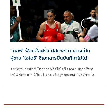
'เคลิฟ' ฟ้องสื่อฝรั่งเศสแพร่ข่าวลวงเป็น
ผู้ชาย 'ไอโอซี' ชี้เอกสารยืนยันที่มาไม่ได้
คณะกรรมการโอลิมปิกสากล หรือไอโอซี ออกมาเผยว่า อิมาน
เคลิฟ นักชกแอลจีเรีย เจ้าของเหรียญทองมวยสากลสมัครเล่น
รุ่น 66 กก.หญิง ในมหกรรมกีฬาโอลิมปิก 2024 กำลังดำเนินการ
ทางกฎหมายกับสื่อฝรั่งเศสที่รายงานเกี่ยวกับข้อมูลทางการ
แพทย์ที่ระบุว่าเธอมีผลตรวจทางเพศเป็นชายไม่ใช่ผู้หญิง