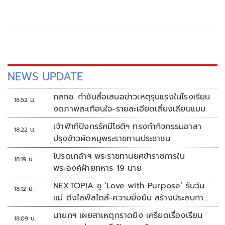
NEWS UPDATE
กสทช. กำชับสื่อเสนอข่าวเหตุรุนแรงในโรงเรียน
18:52 น.
งดภาพสะเทือนใจ-รายละเอียดเสี่ยงเลียนแบบ
เจ้าฟ้าทีปังกรรัศมีโชติฯ ทรงทำกิจกรรมอาสา
18:22 น.
ปรุงข้าวผัดหมูพระราชทานประชาชน
โปรดเกล้าฯ พระราชทานยศข้าราชการใน
18:19 น.
พระองค์ฝ่ายทหาร 19 นาย
NEXTOPIA ชู ‘Love with Purpose’ รับวัน
18:12 น.
แม่ ดึงไลฟ์สไตล์-ความยั่งยืน สร้างประสบกา
รณ์ช้อปปิงมีความหมาย
นายกฯ เผยสาเหตุกราดยิง เครียดเรื่องเรียน
18:09 น.