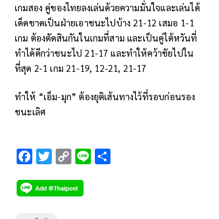
เกมสอง คู่ของไทยลงเล่นด้วยความมั่นใจและเล่นได้
เด็ดขาดเป็นฝ่ายเอาชนะไปบ้าง 21-12 เสมอ 1-1
เกม ต้องตัดสินกันในเกมที่สาม และเป็นคู่ไต้หวันที่
ทำได้ดีกว่าชนะไป 21-17 และทำให้คว้าชัยไปใน
ที่สุด 2-1 เกม 21-19, 12-21, 21-17
ทำให้ “เอ็ม-มุก” ต้องยุติเส้นทางไว้ที่รอบก่อนรอง
ชนะเลิศ
F
T
C
Li
S
ac
wi
o
n
h
e
tt
p
e
ar
b
er
y
e
o
Li