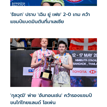
'รัชนก' ปราบ 'เฉิน ยู่ เฟย' 2-0 เกม คว้า
แชมป์แบดมินตันที่มาเลเซีย
'กุลวุฒิ' พ่าย 'อันทอนเซ่น' คว้ารองแชมป์
ขนไก่ไทยแลนด์ โอเพ่น