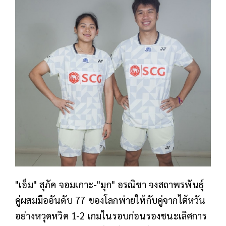
"เอ็ม" สุภัค จอมเกาะ-"มุก" อรณิชา จงสถาพรพันธุ์
คู่ผสมมืออันดับ 77 ของโลก
พ่ายให้กับคู่จากไต้หวัน
อย่างหวุดหวิด 1-2 เกมในรอบก่อนรองชนะเลิศ
การ