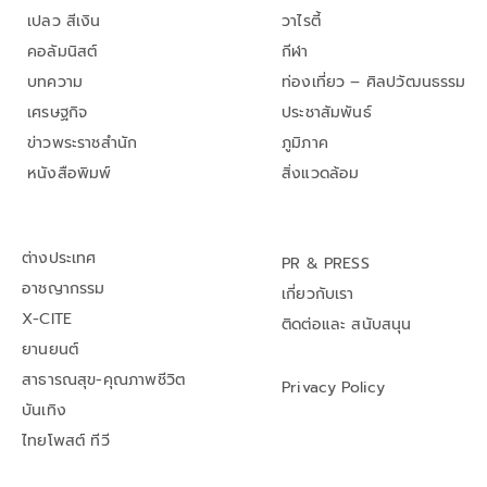
เปลว สีเงิน
วาไรตี้
คอลัมนิสต์
กีฬา
บทความ
ท่องเที่ยว – ศิลปวัฒนธรรม
เศรษฐกิจ
ประชาสัมพันธ์
ข่าวพระราชสำนัก
ภูมิภาค
หนังสือพิมพ์
สิ่งแวดล้อม
ต่างประเทศ
PR & PRESS
อาชญากรรม
เกี่ยวกับเรา
X-CITE
ติดต่อและ สนับสนุน
ยานยนต์
สาธารณสุข-คุณภาพชีวิต
Privacy Policy
บันเทิง
ไทยโพสต์ ทีวี