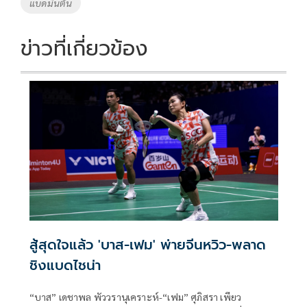
Tags
แบดมินตัน
o
n
k
k
ข่าวที่เกี่ยวข้อง
สู้สุดใจแล้ว 'บาส-เฟม' พ่ายจีนหวิว-พลาด
ชิงแบดไชน่า
“บาส” เดชาพล พัววรานุเคราะห์-“เฟม” ศุภิสรา เพียว