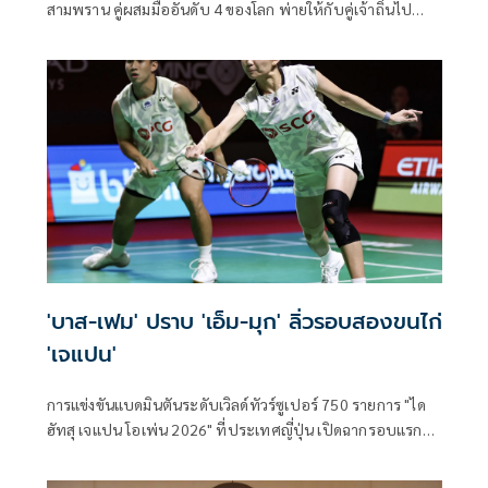
สามพราน คู่ผสมมืออันดับ 4 ของโลก พ่ายให้กับคู่เจ้าถิ่นไป
อย่างหวุดหวิดทั้งสองเกมในศึกแบดมินตันรายการ “วิคเตอร์ ไช
น่า โอ
'บาส-เฟม' ปราบ 'เอ็ม-มุก' ลิ่วรอบสองขนไก่
'เจแปน'
การแข่งขันแบดมินตันระดับเวิลด์ทัวร์ซูเปอร์ 750 รายการ "ได
ฮัทสุ เจแปน โอเพ่น 2026" ที่ประเทศญี่ปุ่น เปิดฉากรอบแรก
เมื่อวันที่