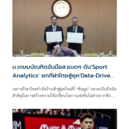
ม.เกษมบัณฑิตจับมือส.แบดฯ ดัน'Sport
Analytics' ยกกีฬาไทยสู่ยุค'Data-Driven
Sports'
วงการกีฬาไทยกำลังก้าวเข้าสู่ยุคใหม่ที่ “ข้อมูล” กลายเป็นปัจจัย
สำคัญในการสร้างความได้เปรียบในการแข่งขันไม่ต่างจากทักษะ
ของนักกีฬาและประสบการณ์ของผู้ฝึกสอน ล่าสุดเมื่อวันที่ 23
มิถุนายน 2569 ที่ผ่านมา คณะวิทยาศาสตร์การกีฬา
มหาวิทยาลัยเกษมบัณฑิต ได้ลงนามบันทึกข้อตกลงความร่วมมือ
ทางวิชาการ (MOU) กับสมาคมกีฬาแบดมินตันแห่ง
ประเทศไทย ในพระบรมราชูปถัมภ์ เพื่อร่วมกันพัฒนางานวิจัย